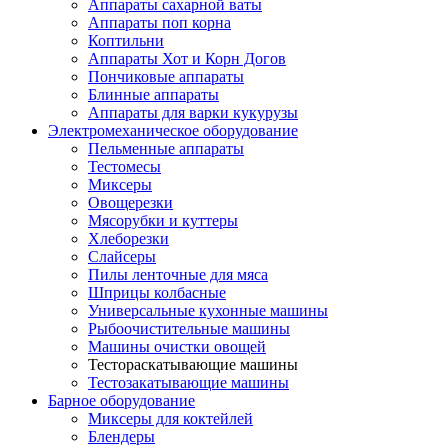
Аппараты сахарной ваты
Аппараты поп корна
Коптильни
Аппараты Хот и Корн Догов
Пончиковые аппараты
Блинные аппараты
Аппараты для варки кукурузы
Электромеханическое оборудование
Пельменные аппараты
Тестомесы
Миксеры
Овощерезки
Мясорубки и куттеры
Хлеборезки
Слайсеры
Пилы ленточные для мяса
Шприцы колбасные
Универсальные кухонные машины
Рыбоочистительные машины
Машины очистки овощей
Тестораскатывающие машины
Тестозакатывающие машины
Барное оборудование
Миксеры для коктейлей
Блендеры