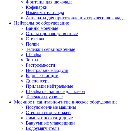
Фонтаны для шоколада
Кофеварки
Измельчители льда
Аппараты для приготовления горячего шоколада
Нейтральное оборудование
Ванны моечные
Столы производственные
Стеллажи
Полки
Тележки сервировочные
Шкафы
Зонты
Гастроемкости
Нейтральные модули
Барные станции
Диспенсеры
Прилавки нейтральные
Шкафы распашные для хлеба
Тележки грузовые
Моечное и санитарно-гигиеническое оборудование
Посудомоечные машины
Стерилизаторы ножей
Лампы инсектицидные
Вакуумные упаковщики
Водоумягчители