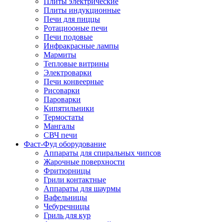
Плиты электрические
Плиты индукционные
Печи для пиццы
Ротациооные печи
Печи подовые
Инфракрасные лампы
Мармиты
Тепловые витрины
Электроварки
Печи конвеерные
Рисоварки
Пароварки
Кипятильники
Термостаты
Мангалы
СВЧ печи
Фаст-Фуд оборудование
Аппараты для спиральных чипсов
Жарочные поверхности
Фритюрницы
Грили контактные
Аппараты для шаурмы
Вафельницы
Чебуречницы
Гриль для кур