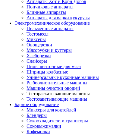
Аппараты Хот и Корн Догов
Пончиковые аппараты
Блинные аппараты
Аппараты для варки кукурузы
Электромеханическое оборудование
Пельменные аппараты
Тестомесы
Миксеры
Овощерезки
Мясорубки и куттеры
Хлеборезки
Слайсеры
Пилы ленточные для мяса
Шприцы колбасные
Универсальные кухонные машины
Рыбоочистительные машины
Машины очистки овощей
Тестораскатывающие машины
Тестозакатывающие машины
Барное оборудование
Миксеры для коктейлей
Блендеры
Сокоохладители и граниторы
Соковыжималки
Кофемолки