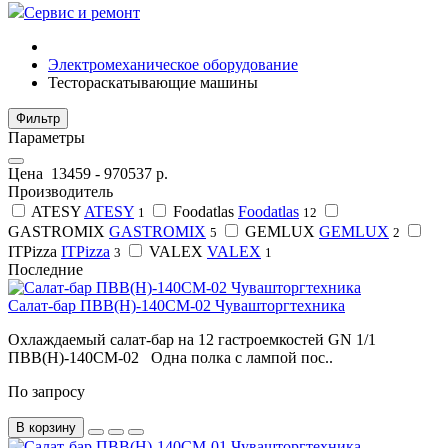
Сервис и ремонт
Электромеханическое оборудование
Тестораскатывающие машины
Фильтр
Параметры
Цена
13459
-
970537
р.
Производитель
ATESY
ATESY
Foodatlas
Foodatlas
1
12
GASTROMIX
GASTROMIX
GEMLUX
GEMLUX
5
2
ITPizza
ITPizza
VALEX
VALEX
3
1
Последние
Салат-бар ПВВ(Н)-140СМ-02 Чувашторгтехника
Охлаждаемый салат-бар на 12 гастроемкостей GN 1/1
ПВВ(Н)-140СМ-02 Одна полка с лампой пос..
По запросу
В корзину