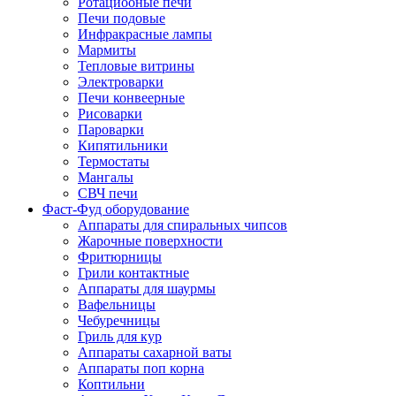
Ротациооные печи
Печи подовые
Инфракрасные лампы
Мармиты
Тепловые витрины
Электроварки
Печи конвеерные
Рисоварки
Пароварки
Кипятильники
Термостаты
Мангалы
СВЧ печи
Фаст-Фуд оборудование
Аппараты для спиральных чипсов
Жарочные поверхности
Фритюрницы
Грили контактные
Аппараты для шаурмы
Вафельницы
Чебуречницы
Гриль для кур
Аппараты сахарной ваты
Аппараты поп корна
Коптильни