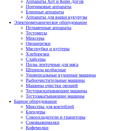
Аппараты Хот и Корн Догов
Пончиковые аппараты
Блинные аппараты
Аппараты для варки кукурузы
Электромеханическое оборудование
Пельменные аппараты
Тестомесы
Миксеры
Овощерезки
Мясорубки и куттеры
Хлеборезки
Слайсеры
Пилы ленточные для мяса
Шприцы колбасные
Универсальные кухонные машины
Рыбоочистительные машины
Машины очистки овощей
Тестораскатывающие машины
Тестозакатывающие машины
Барное оборудование
Миксеры для коктейлей
Блендеры
Сокоохладители и граниторы
Соковыжималки
Кофемолки