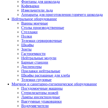
Фонтаны для шоколада
Кофеварки
Измельчители льда
Аппараты для приготовления горячего шоколада
Нейтральное оборудование
Ванны моечные
Столы производственные
Стеллажи
Полки
Тележки сервировочные
Шкафы
Зонты
Гастроемкости
Нейтральные модули
Барные станции
Диспенсеры
Прилавки нейтральные
Шкафы распашные для хлеба
Тележки грузовые
Моечное и санитарно-гигиеническое оборудование
Посудомоечные машины
Стерилизаторы ножей
Лампы инсектицидные
Вакуумные упаковщики
Водоумягчители