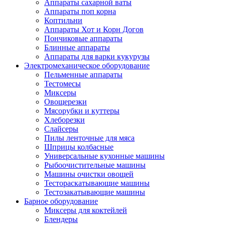
Аппараты сахарной ваты
Аппараты поп корна
Коптильни
Аппараты Хот и Корн Догов
Пончиковые аппараты
Блинные аппараты
Аппараты для варки кукурузы
Электромеханическое оборудование
Пельменные аппараты
Тестомесы
Миксеры
Овощерезки
Мясорубки и куттеры
Хлеборезки
Слайсеры
Пилы ленточные для мяса
Шприцы колбасные
Универсальные кухонные машины
Рыбоочистительные машины
Машины очистки овощей
Тестораскатывающие машины
Тестозакатывающие машины
Барное оборудование
Миксеры для коктейлей
Блендеры