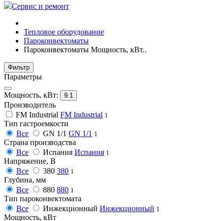
Сервис и ремонт
Тепловое оборудование
Пароконвектоматы
Пароконвектоматы Мощность, кВт..
Фильтр
Параметры
Мощность, кВт:
9.1
Производитель
FM Industrial
FM Industrial
1
Тип гастроемкости
Все
GN 1/1
GN 1/1
1
Страна производства
Все
Испания
Испания
1
Напряжение, В
Все
380
380
1
Глубина, мм
Все
880
880
1
Тип пароконвектомата
Все
Инжекционный
Инжекционный
1
Мощность, кВт