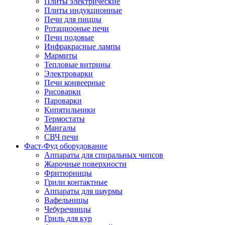
Плиты электрические
Плиты индукционные
Печи для пиццы
Ротациооные печи
Печи подовые
Инфракрасные лампы
Мармиты
Тепловые витрины
Электроварки
Печи конвеерные
Рисоварки
Пароварки
Кипятильники
Термостаты
Мангалы
СВЧ печи
Фаст-Фуд оборудование
Аппараты для спиральных чипсов
Жарочные поверхности
Фритюрницы
Грили контактные
Аппараты для шаурмы
Вафельницы
Чебуречницы
Гриль для кур