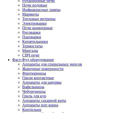
Ротациооные печи
Печи подовые
Инфракрасные лампы
Мармиты
Тепловые витрины
Электроварки
Печи конвеерные
Рисоварки
Пароварки
Кипятильники
Термостаты
Мангалы
СВЧ печи
Фаст-Фуд оборудование
Аппараты для спиральных чипсов
Жарочные поверхности
Фритюрницы
Грили контактные
Аппараты для шаурмы
Вафельницы
Чебуречницы
Гриль для кур
Аппараты сахарной ваты
Аппараты поп корна
Коптильни