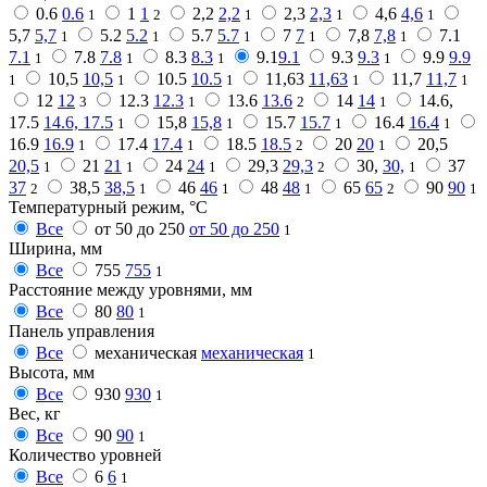
0.6
0.6
1
1
2,2
2,2
2,3
2,3
4,6
4,6
1
2
1
1
1
5,7
5,7
5.2
5.2
5.7
5.7
7
7
7,8
7,8
7.1
1
1
1
1
1
7.1
7.8
7.8
8.3
8.3
9.1
9.1
9.3
9.3
9.9
9.9
1
1
1
1
10,5
10,5
10.5
10.5
11,63
11,63
11,7
11,7
1
1
1
1
1
12
12
12.3
12.3
13.6
13.6
14
14
14.6,
3
1
2
1
17.5
14.6, 17.5
15,8
15,8
15.7
15.7
16.4
16.4
1
1
1
1
16.9
16.9
17.4
17.4
18.5
18.5
20
20
20,5
1
1
2
1
20,5
21
21
24
24
29,3
29,3
30,
30,
37
1
1
1
2
1
37
38,5
38,5
46
46
48
48
65
65
90
90
2
1
1
1
2
1
Температурный режим, °C
Все
от 50 до 250
от 50 до 250
1
Ширина, мм
Все
755
755
1
Расстояние между уровнями, мм
Все
80
80
1
Панель управления
Все
механическая
механическая
1
Высота, мм
Все
930
930
1
Вес, кг
Все
90
90
1
Количество уровней
Все
6
6
1