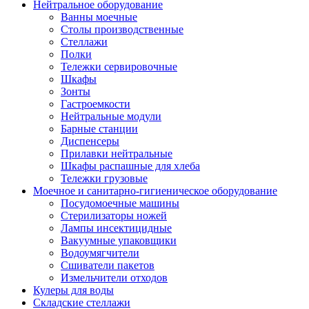
Нейтральное оборудование
Ванны моечные
Столы производственные
Стеллажи
Полки
Тележки сервировочные
Шкафы
Зонты
Гастроемкости
Нейтральные модули
Барные станции
Диспенсеры
Прилавки нейтральные
Шкафы распашные для хлеба
Тележки грузовые
Моечное и санитарно-гигиеническое оборудование
Посудомоечные машины
Стерилизаторы ножей
Лампы инсектицидные
Вакуумные упаковщики
Водоумягчители
Сшиватели пакетов
Измельчители отходов
Кулеры для воды
Складские стеллажи