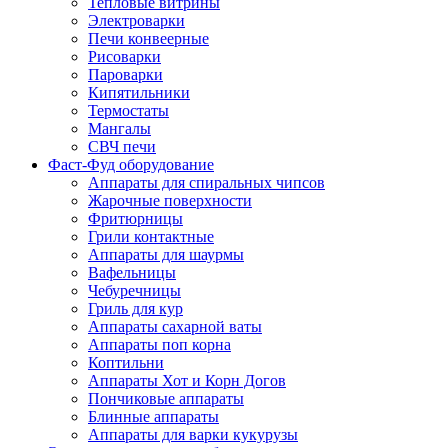
Тепловые витрины
Электроварки
Печи конвеерные
Рисоварки
Пароварки
Кипятильники
Термостаты
Мангалы
СВЧ печи
Фаст-Фуд оборудование
Аппараты для спиральных чипсов
Жарочные поверхности
Фритюрницы
Грили контактные
Аппараты для шаурмы
Вафельницы
Чебуречницы
Гриль для кур
Аппараты сахарной ваты
Аппараты поп корна
Коптильни
Аппараты Хот и Корн Догов
Пончиковые аппараты
Блинные аппараты
Аппараты для варки кукурузы