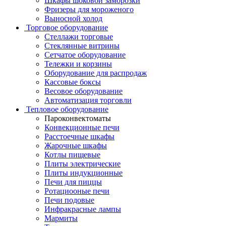
Шкафы шоковой заморозки
Фризеры для мороженого
Выносной холод
Торговое оборудование
Стеллажи торговые
Стеклянные витрины
Сетчатое оборудование
Тележки и корзины
Оборудование для распродаж
Кассовые боксы
Весовое оборудование
Автоматизация торговли
Тепловое оборудование
Пароконвектоматы
Конвекционные печи
Расстоечные шкафы
Жарочные шкафы
Котлы пищевые
Плиты электрические
Плиты индукционные
Печи для пиццы
Ротациооные печи
Печи подовые
Инфракрасные лампы
Мармиты