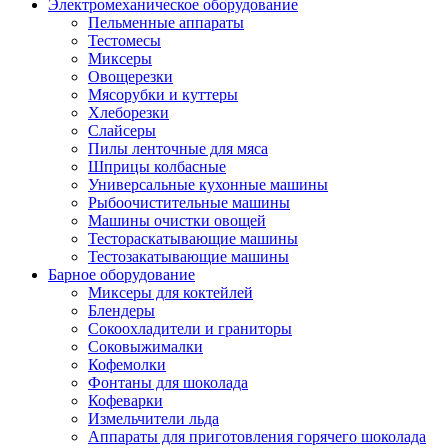
Электромеханическое оборудование
Пельменные аппараты
Тестомесы
Миксеры
Овощерезки
Мясорубки и куттеры
Хлеборезки
Слайсеры
Пилы ленточные для мяса
Шприцы колбасные
Универсальные кухонные машины
Рыбоочистительные машины
Машины очистки овощей
Тестораскатывающие машины
Тестозакатывающие машины
Барное оборудование
Миксеры для коктейлей
Блендеры
Сокоохладители и граниторы
Соковыжималки
Кофемолки
Фонтаны для шоколада
Кофеварки
Измельчители льда
Аппараты для приготовления горячего шоколада