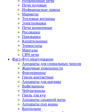
Ротациооные печи
Печи подовые
Инфракрасные лампы
Мармиты
Тепловые витрины
Электроварки
Печи конвеерные
Рисоварки
Пароварки
Кипятильники
Термостаты
Мангалы
СВЧ печи
Фаст-Фуд оборудование
Аппараты для спиральных чипсов
Жарочные поверхности
Фритюрницы
Грили контактные
Аппараты для шаурмы
Вафельницы
Чебуречницы
Гриль для кур
Аппараты сахарной ваты
Аппараты поп корна
Коптильни