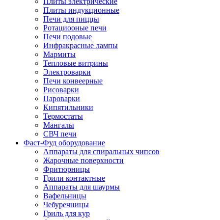
Плиты электрические
Плиты индукционные
Печи для пиццы
Ротациооные печи
Печи подовые
Инфракрасные лампы
Мармиты
Тепловые витрины
Электроварки
Печи конвеерные
Рисоварки
Пароварки
Кипятильники
Термостаты
Мангалы
СВЧ печи
Фаст-Фуд оборудование
Аппараты для спиральных чипсов
Жарочные поверхности
Фритюрницы
Грили контактные
Аппараты для шаурмы
Вафельницы
Чебуречницы
Гриль для кур