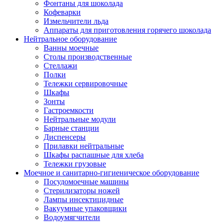
Фонтаны для шоколада
Кофеварки
Измельчители льда
Аппараты для приготовления горячего шоколада
Нейтральное оборудование
Ванны моечные
Столы производственные
Стеллажи
Полки
Тележки сервировочные
Шкафы
Зонты
Гастроемкости
Нейтральные модули
Барные станции
Диспенсеры
Прилавки нейтральные
Шкафы распашные для хлеба
Тележки грузовые
Моечное и санитарно-гигиеническое оборудование
Посудомоечные машины
Стерилизаторы ножей
Лампы инсектицидные
Вакуумные упаковщики
Водоумягчители