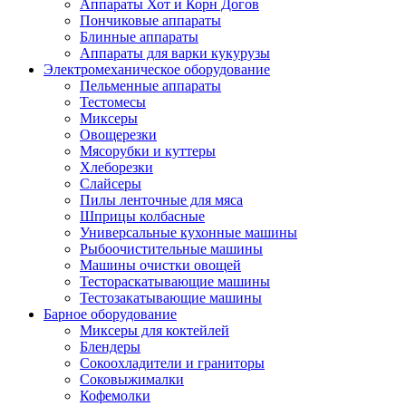
Аппараты Хот и Корн Догов
Пончиковые аппараты
Блинные аппараты
Аппараты для варки кукурузы
Электромеханическое оборудование
Пельменные аппараты
Тестомесы
Миксеры
Овощерезки
Мясорубки и куттеры
Хлеборезки
Слайсеры
Пилы ленточные для мяса
Шприцы колбасные
Универсальные кухонные машины
Рыбоочистительные машины
Машины очистки овощей
Тестораскатывающие машины
Тестозакатывающие машины
Барное оборудование
Миксеры для коктейлей
Блендеры
Сокоохладители и граниторы
Соковыжималки
Кофемолки