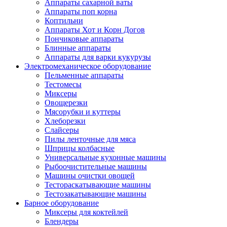
Аппараты сахарной ваты
Аппараты поп корна
Коптильни
Аппараты Хот и Корн Догов
Пончиковые аппараты
Блинные аппараты
Аппараты для варки кукурузы
Электромеханическое оборудование
Пельменные аппараты
Тестомесы
Миксеры
Овощерезки
Мясорубки и куттеры
Хлеборезки
Слайсеры
Пилы ленточные для мяса
Шприцы колбасные
Универсальные кухонные машины
Рыбоочистительные машины
Машины очистки овощей
Тестораскатывающие машины
Тестозакатывающие машины
Барное оборудование
Миксеры для коктейлей
Блендеры