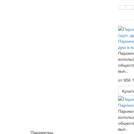
Парокон
душ в к
Парокон
использ
обществ
вып..
от 956 1
Купит
Парокон
Парокон
использ
обществ
вып..
Параметры