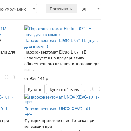
Показывать:
M
M
Пароконвектомат Eletto L 0711E (щуп,
душ в комп.)
овли для
Пароконвектомат Eletto L 0711E
используется на предприятиях
общественного питания и торговли для
вып..
от 956 141 р.
Купить
Купить в 1 клик
1011-
Пароконвектомат UNOX XEVC-1011-
EPR
а при
Функции приготовления Готовка при
конвекции при