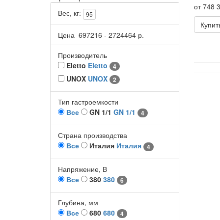
от 748 3
Вес, кг:
95
Купит
Цена
697216
-
2724464
р.
Производитель
Eletto
Eletto
4
UNOX
UNOX
2
Тип гастроемкости
Все
GN 1/1
GN 1/1
4
Страна производства
Все
Италия
Италия
4
Напряжение, В
Все
380
380
6
Глубина, мм
Все
680
680
4