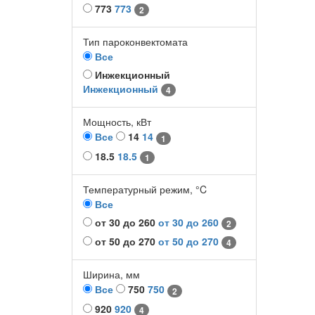
773
773
2
Тип пароконвектомата
Все
Инжекционный
Инжекционный
4
Мощность, кВт
Все
14
14
1
18.5
18.5
1
Температурный режим, °C
Все
от 30 до 260
от 30 до 260
2
от 50 до 270
от 50 до 270
4
Ширина, мм
Все
750
750
2
920
920
4