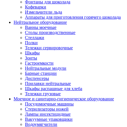
Фонтаны для шоколада
Кофеварки
Измельчители льда
Аппараты для приготовления горячего шоколада
Нейтральное оборудование
Ванны моечные
Столы производственные
Стеллажи
Полки
Тележки сервировочные
Шкафы
Зонты
Гастроемкости
Нейтральные модули
Барные станции
Диспенсеры
Прилавки нейтральные
Шкафы распашные для хлеба
Тележки грузовые
Моечное и санитарно-гигиеническое оборудование
Посудомоечные машины
Стерилизаторы ножей
Лампы инсектицидные
Вакуумные упаковщики
Водоумягчители