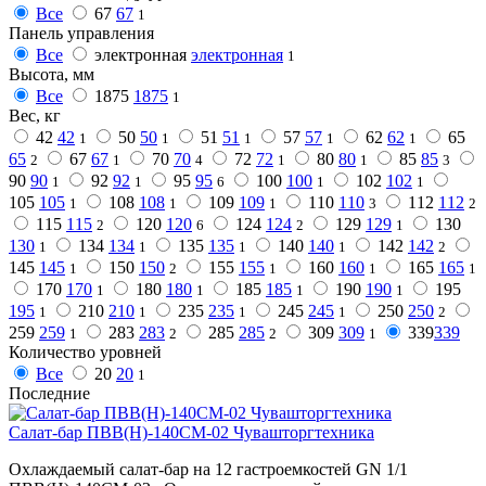
Все
67
67
1
Панель управления
Все
электронная
электронная
1
Высота, мм
Все
1875
1875
1
Вес, кг
42
42
50
50
51
51
57
57
62
62
65
1
1
1
1
1
65
67
67
70
70
72
72
80
80
85
85
2
1
4
1
1
3
90
90
92
92
95
95
100
100
102
102
1
1
6
1
1
105
105
108
108
109
109
110
110
112
112
1
1
1
3
2
115
115
120
120
124
124
129
129
130
2
6
2
1
130
134
134
135
135
140
140
142
142
1
1
1
1
2
145
145
150
150
155
155
160
160
165
165
1
2
1
1
1
170
170
180
180
185
185
190
190
195
1
1
1
1
195
210
210
235
235
245
245
250
250
1
1
1
1
2
259
259
283
283
285
285
309
309
339
339
1
2
2
1
Количество уровней
Все
20
20
1
Последние
Салат-бар ПВВ(Н)-140СМ-02 Чувашторгтехника
Охлаждаемый салат-бар на 12 гастроемкостей GN 1/1