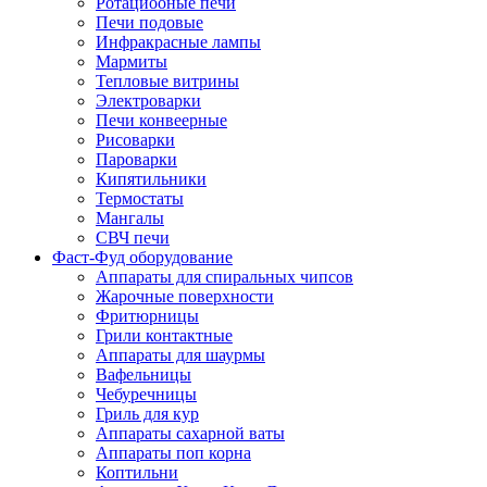
Ротациооные печи
Печи подовые
Инфракрасные лампы
Мармиты
Тепловые витрины
Электроварки
Печи конвеерные
Рисоварки
Пароварки
Кипятильники
Термостаты
Мангалы
СВЧ печи
Фаст-Фуд оборудование
Аппараты для спиральных чипсов
Жарочные поверхности
Фритюрницы
Грили контактные
Аппараты для шаурмы
Вафельницы
Чебуречницы
Гриль для кур
Аппараты сахарной ваты
Аппараты поп корна
Коптильни