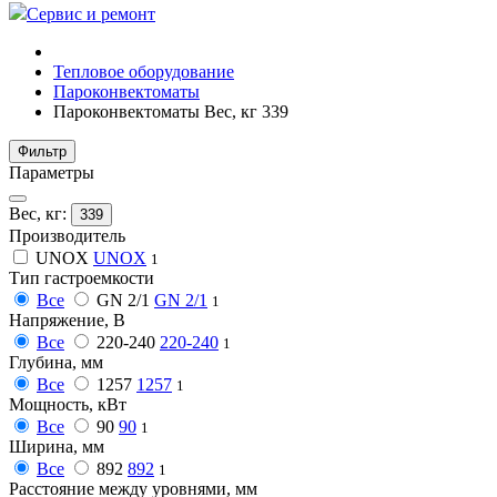
Сервис и ремонт
Тепловое оборудование
Пароконвектоматы
Пароконвектоматы Вес, кг 339
Фильтр
Параметры
Вес, кг:
339
Производитель
UNOX
UNOX
1
Тип гастроемкости
Все
GN 2/1
GN 2/1
1
Напряжение, В
Все
220-240
220-240
1
Глубина, мм
Все
1257
1257
1
Мощность, кВт
Все
90
90
1
Ширина, мм
Все
892
892
1
Расстояние между уровнями, мм