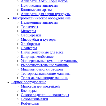
Аппараты Хот и Корн Догов
Пончиковые аппараты
Блинные аппараты
Аппараты для варки кукурузы
Электромеханическое оборудование
Пельменные аппараты
Тестомесы
Миксеры
Овощерезки
Мясорубки и куттеры
Хлеборезки
Слайсеры
Пилы ленточные для мяса
Шприцы колбасные
Универсальные кухонные машины
Рыбоочистительные машины
Машины очистки овощей
Тестораскатывающие машины
Тестозакатывающие машины
Барное оборудование
Миксеры для коктейлей
Блендеры
Сокоохладители и граниторы
Соковыжималки
Кофемолки