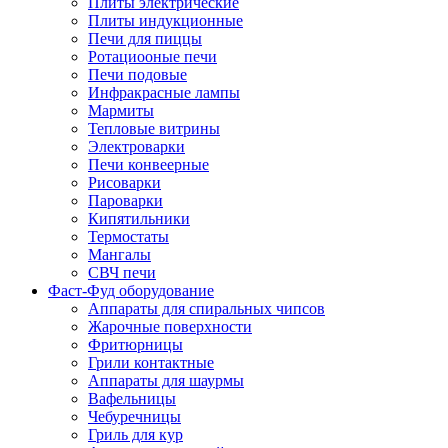
Плиты электрические
Плиты индукционные
Печи для пиццы
Ротациооные печи
Печи подовые
Инфракрасные лампы
Мармиты
Тепловые витрины
Электроварки
Печи конвеерные
Рисоварки
Пароварки
Кипятильники
Термостаты
Мангалы
СВЧ печи
Фаст-Фуд оборудование
Аппараты для спиральных чипсов
Жарочные поверхности
Фритюрницы
Грили контактные
Аппараты для шаурмы
Вафельницы
Чебуречницы
Гриль для кур