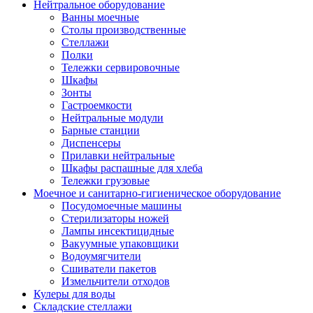
Нейтральное оборудование
Ванны моечные
Столы производственные
Стеллажи
Полки
Тележки сервировочные
Шкафы
Зонты
Гастроемкости
Нейтральные модули
Барные станции
Диспенсеры
Прилавки нейтральные
Шкафы распашные для хлеба
Тележки грузовые
Моечное и санитарно-гигиеническое оборудование
Посудомоечные машины
Стерилизаторы ножей
Лампы инсектицидные
Вакуумные упаковщики
Водоумягчители
Сшиватели пакетов
Измельчители отходов
Кулеры для воды
Складские стеллажи