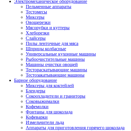
Электромеханическое оборудование
Пельменные аппараты
Тестомесы
Миксеры
Овощерезки
Мясорубки и куттеры
Хлеборезки
Слайсеры
Пилы ленточные для мяса
Шприцы колбасные
Универсальные кухонные машины
Рыбоочистительные машины
Машины очистки овощей
Тестораскатывающие машины
Тестозакатывающие машины
Барное оборудование
Миксеры для коктейлей
Блендеры
Сокоохладители и граниторы
Соковыжималки
Кофемолки
Фонтаны для шоколада
Кофеварки
Измельчители льда
Аппараты для приготовления горячего шоколада