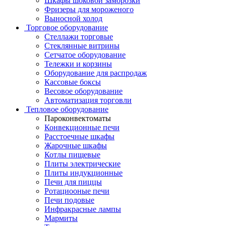
Шкафы шоковой заморозки
Фризеры для мороженого
Выносной холод
Торговое оборудование
Стеллажи торговые
Стеклянные витрины
Сетчатое оборудование
Тележки и корзины
Оборудование для распродаж
Кассовые боксы
Весовое оборудование
Автоматизация торговли
Тепловое оборудование
Пароконвектоматы
Конвекционные печи
Расстоечные шкафы
Жарочные шкафы
Котлы пищевые
Плиты электрические
Плиты индукционные
Печи для пиццы
Ротациооные печи
Печи подовые
Инфракрасные лампы
Мармиты