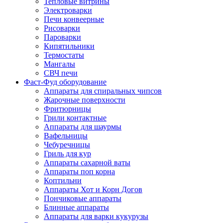
Тепловые витрины
Электроварки
Печи конвеерные
Рисоварки
Пароварки
Кипятильники
Термостаты
Мангалы
СВЧ печи
Фаст-Фуд оборудование
Аппараты для спиральных чипсов
Жарочные поверхности
Фритюрницы
Грили контактные
Аппараты для шаурмы
Вафельницы
Чебуречницы
Гриль для кур
Аппараты сахарной ваты
Аппараты поп корна
Коптильни
Аппараты Хот и Корн Догов
Пончиковые аппараты
Блинные аппараты
Аппараты для варки кукурузы