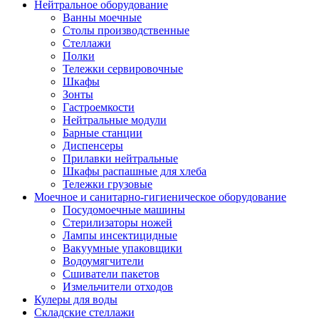
Нейтральное оборудование
Ванны моечные
Столы производственные
Стеллажи
Полки
Тележки сервировочные
Шкафы
Зонты
Гастроемкости
Нейтральные модули
Барные станции
Диспенсеры
Прилавки нейтральные
Шкафы распашные для хлеба
Тележки грузовые
Моечное и санитарно-гигиеническое оборудование
Посудомоечные машины
Стерилизаторы ножей
Лампы инсектицидные
Вакуумные упаковщики
Водоумягчители
Сшиватели пакетов
Измельчители отходов
Кулеры для воды
Складские стеллажи