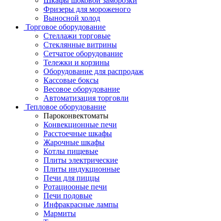
Шкафы шоковой заморозки
Фризеры для мороженого
Выносной холод
Торговое оборудование
Стеллажи торговые
Стеклянные витрины
Сетчатое оборудование
Тележки и корзины
Оборудование для распродаж
Кассовые боксы
Весовое оборудование
Автоматизация торговли
Тепловое оборудование
Пароконвектоматы
Конвекционные печи
Расстоечные шкафы
Жарочные шкафы
Котлы пищевые
Плиты электрические
Плиты индукционные
Печи для пиццы
Ротациооные печи
Печи подовые
Инфракрасные лампы
Мармиты