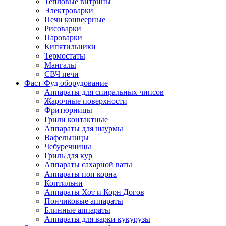
Тепловые витрины
Электроварки
Печи конвеерные
Рисоварки
Пароварки
Кипятильники
Термостаты
Мангалы
СВЧ печи
Фаст-Фуд оборудование
Аппараты для спиральных чипсов
Жарочные поверхности
Фритюрницы
Грили контактные
Аппараты для шаурмы
Вафельницы
Чебуречницы
Гриль для кур
Аппараты сахарной ваты
Аппараты поп корна
Коптильни
Аппараты Хот и Корн Догов
Пончиковые аппараты
Блинные аппараты
Аппараты для варки кукурузы