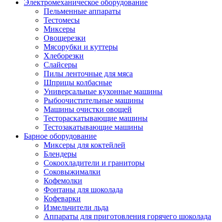
Электромеханическое оборудование
Пельменные аппараты
Тестомесы
Миксеры
Овощерезки
Мясорубки и куттеры
Хлеборезки
Слайсеры
Пилы ленточные для мяса
Шприцы колбасные
Универсальные кухонные машины
Рыбоочистительные машины
Машины очистки овощей
Тестораскатывающие машины
Тестозакатывающие машины
Барное оборудование
Миксеры для коктейлей
Блендеры
Сокоохладители и граниторы
Соковыжималки
Кофемолки
Фонтаны для шоколада
Кофеварки
Измельчители льда
Аппараты для приготовления горячего шоколада