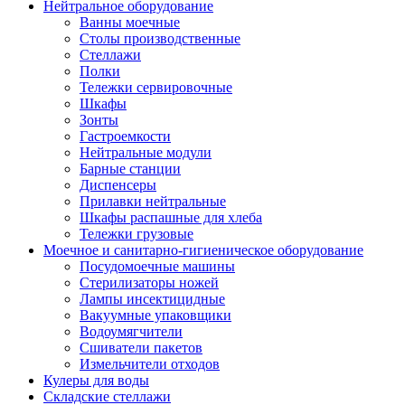
Нейтральное оборудование
Ванны моечные
Столы производственные
Стеллажи
Полки
Тележки сервировочные
Шкафы
Зонты
Гастроемкости
Нейтральные модули
Барные станции
Диспенсеры
Прилавки нейтральные
Шкафы распашные для хлеба
Тележки грузовые
Моечное и санитарно-гигиеническое оборудование
Посудомоечные машины
Стерилизаторы ножей
Лампы инсектицидные
Вакуумные упаковщики
Водоумягчители
Сшиватели пакетов
Измельчители отходов
Кулеры для воды
Складские стеллажи