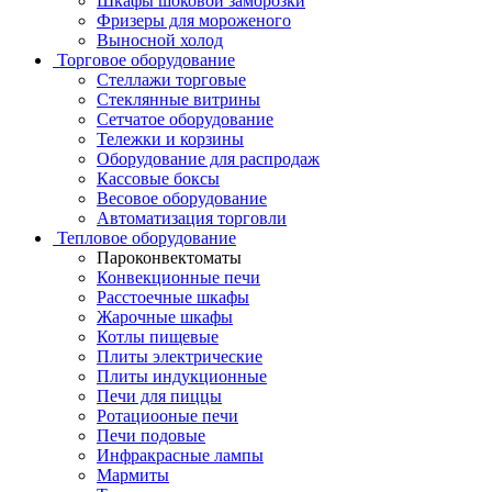
Шкафы шоковой заморозки
Фризеры для мороженого
Выносной холод
Торговое оборудование
Стеллажи торговые
Стеклянные витрины
Сетчатое оборудование
Тележки и корзины
Оборудование для распродаж
Кассовые боксы
Весовое оборудование
Автоматизация торговли
Тепловое оборудование
Пароконвектоматы
Конвекционные печи
Расстоечные шкафы
Жарочные шкафы
Котлы пищевые
Плиты электрические
Плиты индукционные
Печи для пиццы
Ротациооные печи
Печи подовые
Инфракрасные лампы
Мармиты