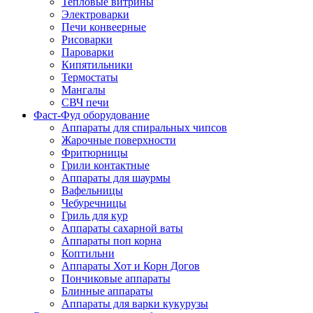
Тепловые витрины
Электроварки
Печи конвеерные
Рисоварки
Пароварки
Кипятильники
Термостаты
Мангалы
СВЧ печи
Фаст-Фуд оборудование
Аппараты для спиральных чипсов
Жарочные поверхности
Фритюрницы
Грили контактные
Аппараты для шаурмы
Вафельницы
Чебуречницы
Гриль для кур
Аппараты сахарной ваты
Аппараты поп корна
Коптильни
Аппараты Хот и Корн Догов
Пончиковые аппараты
Блинные аппараты
Аппараты для варки кукурузы