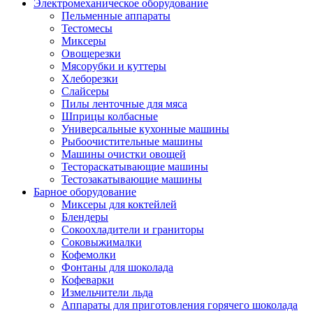
Электромеханическое оборудование
Пельменные аппараты
Тестомесы
Миксеры
Овощерезки
Мясорубки и куттеры
Хлеборезки
Слайсеры
Пилы ленточные для мяса
Шприцы колбасные
Универсальные кухонные машины
Рыбоочистительные машины
Машины очистки овощей
Тестораскатывающие машины
Тестозакатывающие машины
Барное оборудование
Миксеры для коктейлей
Блендеры
Сокоохладители и граниторы
Соковыжималки
Кофемолки
Фонтаны для шоколада
Кофеварки
Измельчители льда
Аппараты для приготовления горячего шоколада