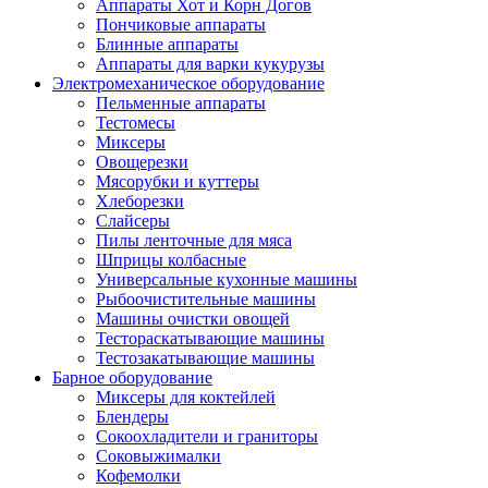
Аппараты Хот и Корн Догов
Пончиковые аппараты
Блинные аппараты
Аппараты для варки кукурузы
Электромеханическое оборудование
Пельменные аппараты
Тестомесы
Миксеры
Овощерезки
Мясорубки и куттеры
Хлеборезки
Слайсеры
Пилы ленточные для мяса
Шприцы колбасные
Универсальные кухонные машины
Рыбоочистительные машины
Машины очистки овощей
Тестораскатывающие машины
Тестозакатывающие машины
Барное оборудование
Миксеры для коктейлей
Блендеры
Сокоохладители и граниторы
Соковыжималки
Кофемолки