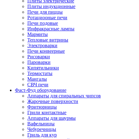
Плиты электрические
Плиты индукционные
Печи для пиццы
Ротациооные печи
Печи подовые
Инфракрасные лампы
Мармиты
Тепловые витрины
Электроварки
Печи конвеерные
Рисоварки
Пароварки
Кипятильники
Термостаты
Мангалы
СВЧ печи
Фаст-Фуд оборудование
Аппараты для спиральных чипсов
Жарочные поверхности
Фритюрницы
Грили контактные
Аппараты для шаурмы
Вафельницы
Чебуречницы
Гриль для кур