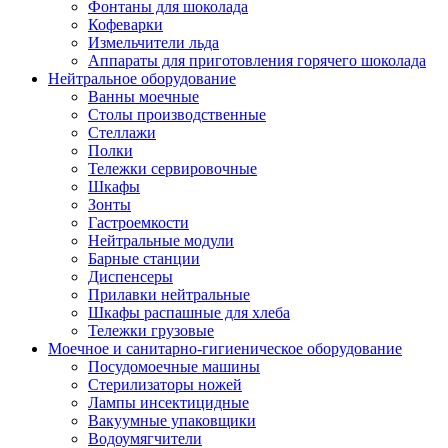
Фонтаны для шоколада
Кофеварки
Измельчители льда
Аппараты для приготовления горячего шоколада
Нейтральное оборудование
Ванны моечные
Столы производственные
Стеллажи
Полки
Тележки сервировочные
Шкафы
Зонты
Гастроемкости
Нейтральные модули
Барные станции
Диспенсеры
Прилавки нейтральные
Шкафы распашные для хлеба
Тележки грузовые
Моечное и санитарно-гигиеническое оборудование
Посудомоечные машины
Стерилизаторы ножей
Лампы инсектицидные
Вакуумные упаковщики
Водоумягчители