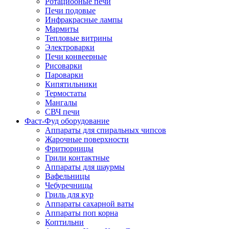
Ротациооные печи
Печи подовые
Инфракрасные лампы
Мармиты
Тепловые витрины
Электроварки
Печи конвеерные
Рисоварки
Пароварки
Кипятильники
Термостаты
Мангалы
СВЧ печи
Фаст-Фуд оборудование
Аппараты для спиральных чипсов
Жарочные поверхности
Фритюрницы
Грили контактные
Аппараты для шаурмы
Вафельницы
Чебуречницы
Гриль для кур
Аппараты сахарной ваты
Аппараты поп корна
Коптильни