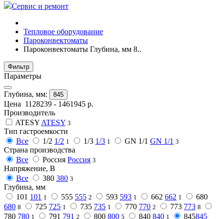
Сервис и ремонт
Тепловое оборудование
Пароконвектоматы
Пароконвектоматы Глубина, мм 8..
Фильтр
Параметры
Глубина, мм:
845
Цена
1128239
-
1461945
р.
Производитель
ATESY
ATESY
3
Тип гастроемкости
Все
1/2
1/2
1/3
1/3
GN 1/1
GN 1/1
1
1
3
Страна производства
Все
Россия
Россия
3
Напряжение, В
Все
380
380
3
Глубина, мм
101
101
555
555
593
593
662
662
680
1
2
1
1
680
725
725
735
735
770
770
773
773
8
1
1
2
8
780
780
791
791
800
800
840
840
845
845
1
2
5
1