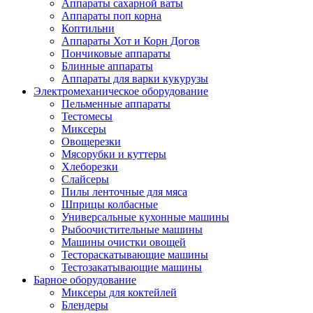
Аппараты сахарной ваты
Аппараты поп корна
Коптильни
Аппараты Хот и Корн Догов
Пончиковые аппараты
Блинные аппараты
Аппараты для варки кукурузы
Электромеханическое оборудование
Пельменные аппараты
Тестомесы
Миксеры
Овощерезки
Мясорубки и куттеры
Хлеборезки
Слайсеры
Пилы ленточные для мяса
Шприцы колбасные
Универсальные кухонные машины
Рыбоочистительные машины
Машины очистки овощей
Тестораскатывающие машины
Тестозакатывающие машины
Барное оборудование
Миксеры для коктейлей
Блендеры