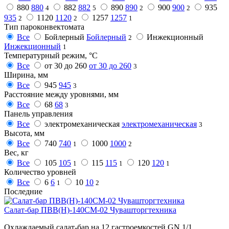
880
880
882
882
890
890
900
900
935
4
5
2
2
935
1120
1120
1257
1257
2
2
1
Тип пароконвектомата
Все
Бойлерный
Бойлерный
Инжекционный
2
Инжекционный
1
Температурный режим, °C
Все
от 30 до 260
от 30 до 260
3
Ширина, мм
Все
945
945
3
Расстояние между уровнями, мм
Все
68
68
3
Панель управления
Все
электромеханическая
электромеханическая
3
Высота, мм
Все
740
740
1000
1000
1
2
Вес, кг
Все
105
105
115
115
120
120
1
1
1
Количество уровней
Все
6
6
10
10
1
2
Последние
Салат-бар ПВВ(Н)-140СМ-02 Чувашторгтехника
Охлаждаемый салат-бар на 12 гастроемкостей GN 1/1