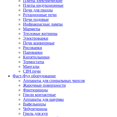
Плиты электрические
Плиты индукционные
Печи для пиццы
Ротациооные печи
Печи подовые
Инфракрасные лампы
Мармиты
Тепловые витрины
Электроварки
Печи конвеерные
Рисоварки
Пароварки
Кипятильники
Термостаты
Мангалы
СВЧ печи
Фаст-Фуд оборудование
Аппараты для спиральных чипсов
Жарочные поверхности
Фритюрницы
Грили контактные
Аппараты для шаурмы
Вафельницы
Чебуречницы
Гриль для кур