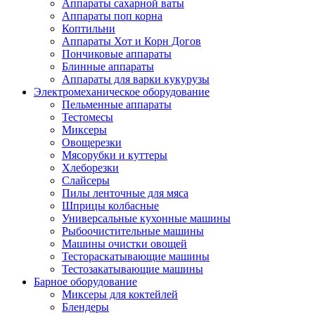
Аппараты сахарной ваты
Аппараты поп корна
Коптильни
Аппараты Хот и Корн Догов
Пончиковые аппараты
Блинные аппараты
Аппараты для варки кукурузы
Электромеханическое оборудование
Пельменные аппараты
Тестомесы
Миксеры
Овощерезки
Мясорубки и куттеры
Хлеборезки
Слайсеры
Пилы ленточные для мяса
Шприцы колбасные
Универсальные кухонные машины
Рыбоочистительные машины
Машины очистки овощей
Тестораскатывающие машины
Тестозакатывающие машины
Барное оборудование
Миксеры для коктейлей
Блендеры