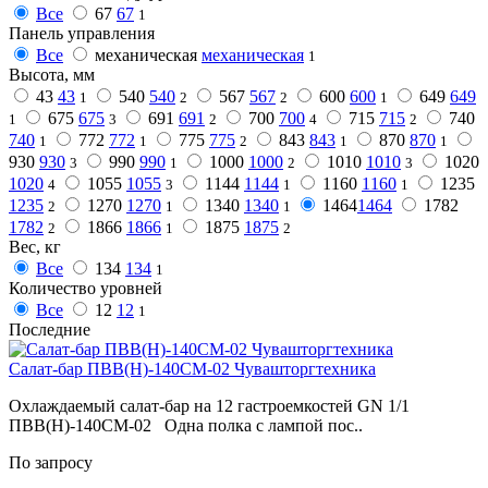
Все
67
67
1
Панель управления
Все
механическая
механическая
1
Высота, мм
43
43
540
540
567
567
600
600
649
649
1
2
2
1
675
675
691
691
700
700
715
715
740
1
3
2
4
2
740
772
772
775
775
843
843
870
870
1
1
2
1
1
930
930
990
990
1000
1000
1010
1010
1020
3
1
2
3
1020
1055
1055
1144
1144
1160
1160
1235
4
3
1
1
1235
1270
1270
1340
1340
1464
1464
1782
2
1
1
1782
1866
1866
1875
1875
2
1
2
Вес, кг
Все
134
134
1
Количество уровней
Все
12
12
1
Последние
Салат-бар ПВВ(Н)-140СМ-02 Чувашторгтехника
Охлаждаемый салат-бар на 12 гастроемкостей GN 1/1
ПВВ(Н)-140СМ-02 Одна полка с лампой пос..
По запросу