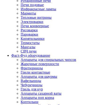
Ротациооные печи
Печи подовые
Инфракрасные лампы
Мармиты
Тепловые витрины
Электроварки
Печи конвеерные
Рисоварки
Пароварки
Кипятильники
Термостаты
Мангалы
СВЧ печи
Фаст-Фуд оборудование
Аппараты для спиральных чипсов
Жарочные поверхности
Фритюрницы
Грили контактные
Аппараты для шаурмы
Вафельницы
Чебуречницы
Гриль для кур
Аппараты сахарной ваты
Аппараты поп корна
Коптильни