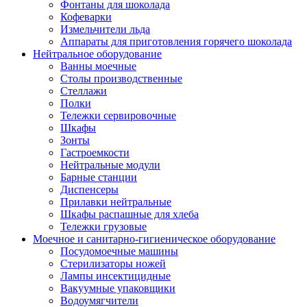
Фонтаны для шоколада
Кофеварки
Измельчители льда
Аппараты для приготовления горячего шоколада
Нейтральное оборудование
Ванны моечные
Столы производственные
Стеллажи
Полки
Тележки сервировочные
Шкафы
Зонты
Гастроемкости
Нейтральные модули
Барные станции
Диспенсеры
Прилавки нейтральные
Шкафы распашные для хлеба
Тележки грузовые
Моечное и санитарно-гигиеническое оборудование
Посудомоечные машины
Стерилизаторы ножей
Лампы инсектицидные
Вакуумные упаковщики
Водоумягчители