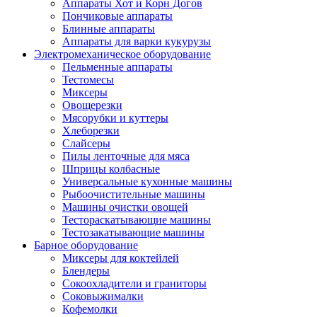
Аппараты Хот и Корн Догов
Пончиковые аппараты
Блинные аппараты
Аппараты для варки кукурузы
Электромеханическое оборудование
Пельменные аппараты
Тестомесы
Миксеры
Овощерезки
Мясорубки и куттеры
Хлеборезки
Слайсеры
Пилы ленточные для мяса
Шприцы колбасные
Универсальные кухонные машины
Рыбоочистительные машины
Машины очистки овощей
Тестораскатывающие машины
Тестозакатывающие машины
Барное оборудование
Миксеры для коктейлей
Блендеры
Сокоохладители и граниторы
Соковыжималки
Кофемолки