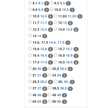
9.1
9.1
9.3
9.3
1
1
9.9
9.9
10,5
10,5
1
1
10.5
10.5
11,63
11,63
1
1
11,7
11,7
12
12
1
3
12.3
12.3
13.6
13.6
1
2
14
14
1
14.6, 17.5
14.6, 17.5
1
15,8
15,8
15.7
15.7
1
1
16.4
16.4
16.9
16.9
1
1
17.4
17.4
18.5
18.5
1
2
20
20
20,5
20,5
1
1
21
21
24
24
1
1
29,3
29,3
30,
30,
2
1
37
37
38,5
38,5
2
1
46
46
48
48
1
1
65
65
90
90
2
1