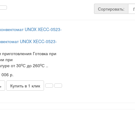
Сортировать:
нвектомат UNOX XECC-0523-
 приготовления Готовка при
ии при
туре от 30ºС до 260ºС ..
 006 р.
ь
Купить в 1 клик