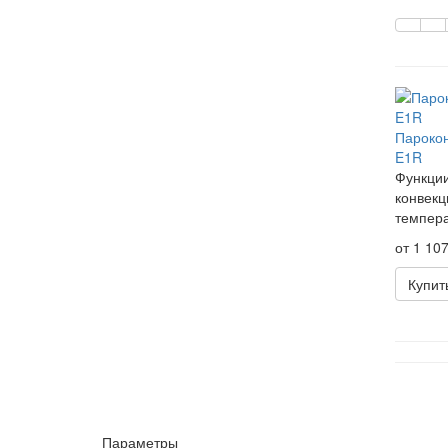
Пароко
E1R
Функции
конвекц
темпера
от 1 107
Купит
Параметры