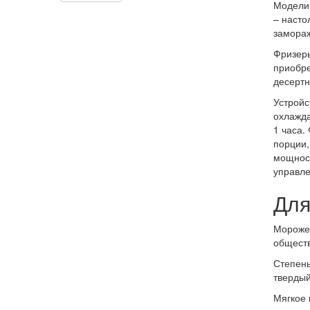
Модели 
– насто
замораж
Фризеры
приобре
десертн
Устройс
охлажда
1 часа.
порции,
мощност
управле
Для
Морожен
обществ
Степень
твердый
Мягкое 