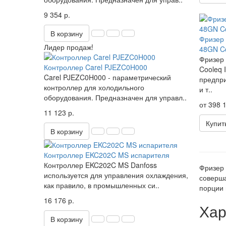
9 354 р.
В корзину
Фризер 
Лидер продаж!
48GN C
Фризер 
Контроллер Carel PJEZC0H000
Cooleq 
Carel PJEZC0H000 - параметрический
предпри
контроллер для холодильного
и т..
оборудования. Предназначен для управл..
от 398 1
11 123 р.
Купит
В корзину
Контроллер EKC202C MS испарителя
Контроллер EKC202C MS Danfoss
Фризер 
используется для управления охлаждения,
соверша
как правило, в промышленных си..
порции 
16 176 р.
Хар
В корзину