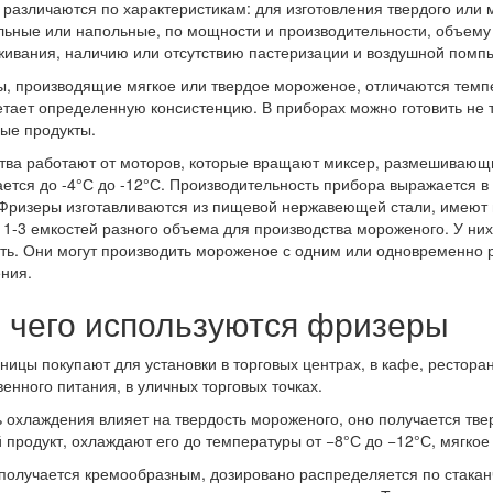
различаются по характеристикам: для изготовления твердого или
льные или напольные, по мощности и производительности, объему
ивания, наличию или отсутствию пастеризации и воздушной помпы
, производящие мягкое или твердое мороженое, отличаются темпер
тает определенную консистенцию. В приборах можно готовить не 
ые продукты.
тва работают от моторов, которые вращают миксер, размешивающи
ется до -4°С до -12°С. Производительность прибора выражается в к
 Фризеры изготавливаются из пищевой нержавеющей стали, имеют 
 1-3 емкостей разного объема для производства мороженого. У них
ь. Они могут производить мороженое с одним или одновременно р
ния.
 чего используются фризеры
ицы покупают для установки в торговых центрах, в кафе, ресторан
енного питания, в уличных торговых точках.
 охлаждения влияет на твердость мороженого, оно получается тв
 продукт, охлаждают его до температуры от −8°С до −12°С, мягкое
получается кремообразным, дозировано распределяется по стакан