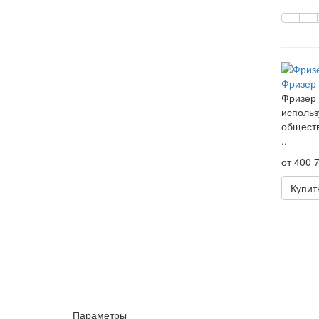
Фризер 
Фризер 
использ
обществ
..
от 400 7
Купит
Параметры