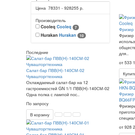
Цена
78331
-
928255
р.
Производитель
Cooleq
Cooleq
7
Фризер 
Hurakan
Hurakan
Фризер 
10
использ
обществ
Последние
для..
от 533 1
Салат-бар ПВВ(Н)-140СМ-02
Купит
Чувашторгтехника
Охлаждаемый салат-бар на 12
гастроемкостей GN 1/1 ПВВ(Н)-140СМ-02
Фризер 
Одна полка с лампой пос..
BQ66FP
По запросу
Фризеры
пригото
В корзину
специал
от 928 2
Салат-бар ПВВ(Н)-140СМ-01