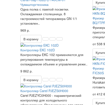
Купит
Чувашторгтехника
Одна полка с лампой посветки.
Охлаждаемая столешница. 8
Фризер 
гастроемкостей типоразмера GN 1/1
BQ7TPP
установлен..
Фризеры
969 р.
пригото
специал
В корзину
от 538 9
Контроллер EKC 102D
Купит
Контроллеры EKC 102 применяются для
регулирования температуры в
охлаждаемом объеме и управления режи..
Фризер 
9 862 р.
FIC50S 
Фризер
В корзину
Hurakan
готовит
Контроллер Carel PJEZS0H000
от 412 6
Carel PJEZYC0H000 - параметрический
контроллер для холодильного
Купит
оборудования. Предназначен для управ..