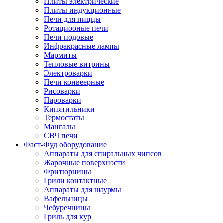
Плиты электрические
Плиты индукционные
Печи для пиццы
Ротациооные печи
Печи подовые
Инфракрасные лампы
Мармиты
Тепловые витрины
Электроварки
Печи конвеерные
Рисоварки
Пароварки
Кипятильники
Термостаты
Мангалы
СВЧ печи
Фаст-Фуд оборудование
Аппараты для спиральных чипсов
Жарочные поверхности
Фритюрницы
Грили контактные
Аппараты для шаурмы
Вафельницы
Чебуречницы
Гриль для кур