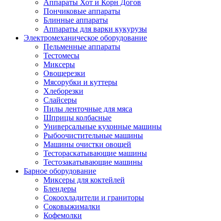
Аппараты Хот и Корн Догов
Пончиковые аппараты
Блинные аппараты
Аппараты для варки кукурузы
Электромеханическое оборудование
Пельменные аппараты
Тестомесы
Миксеры
Овощерезки
Мясорубки и куттеры
Хлеборезки
Слайсеры
Пилы ленточные для мяса
Шприцы колбасные
Универсальные кухонные машины
Рыбоочистительные машины
Машины очистки овощей
Тестораскатывающие машины
Тестозакатывающие машины
Барное оборудование
Миксеры для коктейлей
Блендеры
Сокоохладители и граниторы
Соковыжималки
Кофемолки