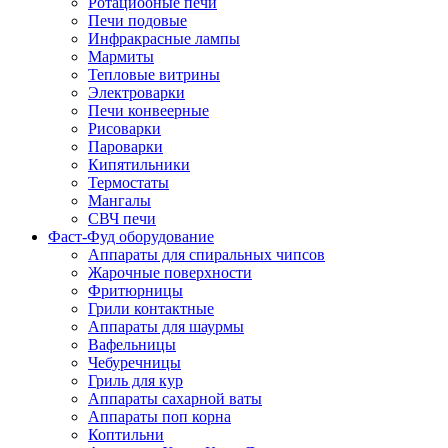
Ротациооные печи
Печи подовые
Инфракрасные лампы
Мармиты
Тепловые витрины
Электроварки
Печи конвеерные
Рисоварки
Пароварки
Кипятильники
Термостаты
Мангалы
СВЧ печи
Фаст-Фуд оборудование
Аппараты для спиральных чипсов
Жарочные поверхности
Фритюрницы
Грили контактные
Аппараты для шаурмы
Вафельницы
Чебуречницы
Гриль для кур
Аппараты сахарной ваты
Аппараты поп корна
Коптильни