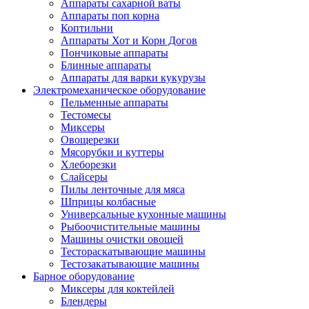
Аппараты сахарной ваты
Аппараты поп корна
Коптильни
Аппараты Хот и Корн Догов
Пончиковые аппараты
Блинные аппараты
Аппараты для варки кукурузы
Электромеханическое оборудование
Пельменные аппараты
Тестомесы
Миксеры
Овощерезки
Мясорубки и куттеры
Хлеборезки
Слайсеры
Пилы ленточные для мяса
Шприцы колбасные
Универсальные кухонные машины
Рыбоочистительные машины
Машины очистки овощей
Тестораскатывающие машины
Тестозакатывающие машины
Барное оборудование
Миксеры для коктейлей
Блендеры