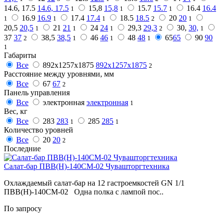
14.6, 17.5
14.6, 17.5
15,8
15,8
15.7
15.7
16.4
16.4
1
1
1
16.9
16.9
17.4
17.4
18.5
18.5
20
20
1
1
1
2
1
20,5
20,5
21
21
24
24
29,3
29,3
30,
30,
1
1
1
2
1
37
37
38,5
38,5
46
46
48
48
65
65
90
90
2
1
1
1
1
Габариты
Все
892х1257х1875
892х1257х1875
2
Расстояние между уровнями, мм
Все
67
67
2
Панель управления
Все
электронная
электронная
1
Вес, кг
Все
283
283
285
285
1
1
Количество уровней
Все
20
20
2
Последние
Салат-бар ПВВ(Н)-140СМ-02 Чувашторгтехника
Охлаждаемый салат-бар на 12 гастроемкостей GN 1/1
ПВВ(Н)-140СМ-02 Одна полка с лампой пос..
По запросу