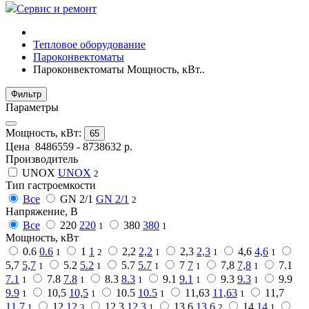
Сервис и ремонт
Тепловое оборудование
Пароконвектоматы
Пароконвектоматы Мощность, кВт..
Фильтр
Параметры
Мощность, кВт:
65
Цена
8486559
-
8738632
р.
Производитель
UNOX
UNOX
2
Тип гастроемкости
Все
GN 2/1
GN 2/1
2
Напряжение, В
Все
220
220
380
380
1
1
Мощность, кВт
0.6
0.6
1
1
2,2
2,2
2,3
2,3
4,6
4,6
1
2
1
1
1
5,7
5,7
5.2
5.2
5.7
5.7
7
7
7,8
7,8
7.1
1
1
1
1
1
7.1
7.8
7.8
8.3
8.3
9.1
9.1
9.3
9.3
9.9
1
1
1
1
1
9.9
10,5
10,5
10.5
10.5
11,63
11,63
11,7
1
1
1
1
11,7
12
12
12.3
12.3
13.6
13.6
14
14
1
3
1
2
1