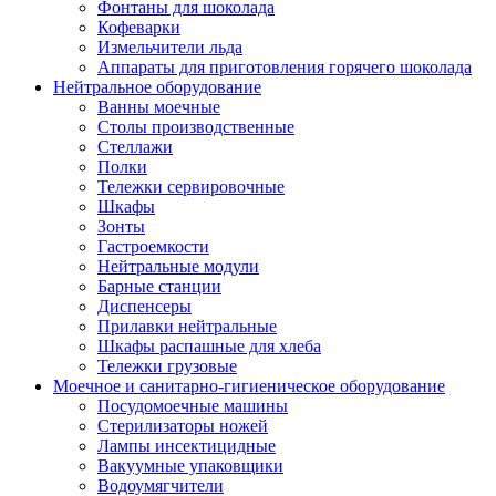
Фонтаны для шоколада
Кофеварки
Измельчители льда
Аппараты для приготовления горячего шоколада
Нейтральное оборудование
Ванны моечные
Столы производственные
Стеллажи
Полки
Тележки сервировочные
Шкафы
Зонты
Гастроемкости
Нейтральные модули
Барные станции
Диспенсеры
Прилавки нейтральные
Шкафы распашные для хлеба
Тележки грузовые
Моечное и санитарно-гигиеническое оборудование
Посудомоечные машины
Стерилизаторы ножей
Лампы инсектицидные
Вакуумные упаковщики
Водоумягчители