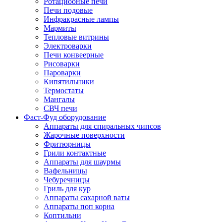
Ротациооные печи
Печи подовые
Инфракрасные лампы
Мармиты
Тепловые витрины
Электроварки
Печи конвеерные
Рисоварки
Пароварки
Кипятильники
Термостаты
Мангалы
СВЧ печи
Фаст-Фуд оборудование
Аппараты для спиральных чипсов
Жарочные поверхности
Фритюрницы
Грили контактные
Аппараты для шаурмы
Вафельницы
Чебуречницы
Гриль для кур
Аппараты сахарной ваты
Аппараты поп корна
Коптильни