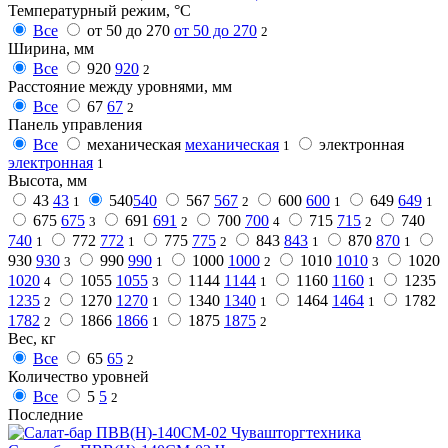
Температурный режим, °C
Все
от 50 до 270
от 50 до 270
2
Ширина, мм
Все
920
920
2
Расстояние между уровнями, мм
Все
67
67
2
Панель управления
Все
механическая
механическая
электронная
1
электронная
1
Высота, мм
43
43
540
540
567
567
600
600
649
649
1
2
1
1
675
675
691
691
700
700
715
715
740
3
2
4
2
740
772
772
775
775
843
843
870
870
1
1
2
1
1
930
930
990
990
1000
1000
1010
1010
1020
3
1
2
3
1020
1055
1055
1144
1144
1160
1160
1235
4
3
1
1
1235
1270
1270
1340
1340
1464
1464
1782
2
1
1
1
1782
1866
1866
1875
1875
2
1
2
Вес, кг
Все
65
65
2
Количество уровней
Все
5
5
2
Последние