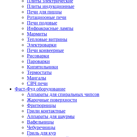
Плиты электрические
Плиты индукционные
Печи для пиццы
Ротациооные печи
Печи подовые
Инфракрасные лампы
Мармиты
Тепловые витрины
Электроварки
Печи конвеерные
Рисоварки
Пароварки
Кипятильники
Термостаты
Мангалы
СВЧ печи
Фаст-Фуд оборудование
Аппараты для спиральных чипсов
Жарочные поверхности
Фритюрницы
Грили контактные
Аппараты для шаурмы
Вафельницы
Чебуречницы
Гриль для кур