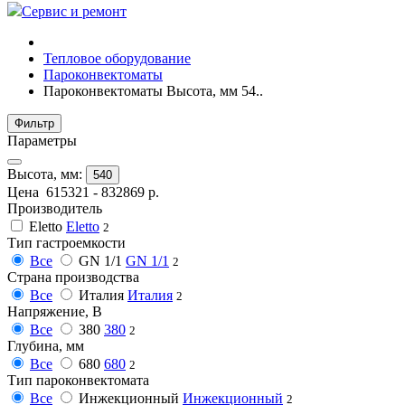
Сервис и ремонт
Тепловое оборудование
Пароконвектоматы
Пароконвектоматы Высота, мм 54..
Фильтр
Параметры
Высота, мм:
540
Цена
615321
-
832869
р.
Производитель
Eletto
Eletto
2
Тип гастроемкости
Все
GN 1/1
GN 1/1
2
Страна производства
Все
Италия
Италия
2
Напряжение, В
Все
380
380
2
Глубина, мм
Все
680
680
2
Тип пароконвектомата
Все
Инжекционный
Инжекционный
2