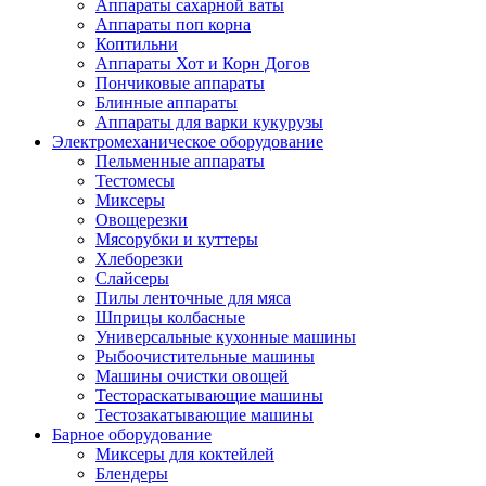
Аппараты сахарной ваты
Аппараты поп корна
Коптильни
Аппараты Хот и Корн Догов
Пончиковые аппараты
Блинные аппараты
Аппараты для варки кукурузы
Электромеханическое оборудование
Пельменные аппараты
Тестомесы
Миксеры
Овощерезки
Мясорубки и куттеры
Хлеборезки
Слайсеры
Пилы ленточные для мяса
Шприцы колбасные
Универсальные кухонные машины
Рыбоочистительные машины
Машины очистки овощей
Тестораскатывающие машины
Тестозакатывающие машины
Барное оборудование
Миксеры для коктейлей
Блендеры