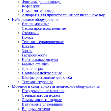
Фонтаны для шоколада
Кофеварки
Измельчители льда
Аппараты для приготовления горячего шоколада
Нейтральное оборудование
Ванны моечные
Столы производственные
Стеллажи
Полки
Тележки сервировочные
Шкафы
Зонты
Гастроемкости
Нейтральные модули
Барные станции
Диспенсеры
Прилавки нейтральные
Шкафы распашные для хлеба
Тележки грузовые
Моечное и санитарно-гигиеническое оборудование
Посудомоечные машины
Стерилизаторы ножей
Лампы инсектицидные
Вакуумные упаковщики
Водоумягчители