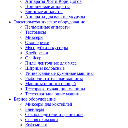
Аппараты Хот и Корн Догов
Пончиковые аппараты
Блинные аппараты
Аппараты для варки кукурузы
Электромеханическое оборудование
Пельменные аппараты
Тестомесы
Миксеры
Овощерезки
Мясорубки и куттеры
Хлеборезки
Слайсеры
Пилы ленточные для мяса
Шприцы колбасные
Универсальные кухонные машины
Рыбоочистительные машины
Машины очистки овощей
Тестораскатывающие машины
Тестозакатывающие машины
Барное оборудование
Миксеры для коктейлей
Блендеры
Сокоохладители и граниторы
Соковыжималки
Кофемолки