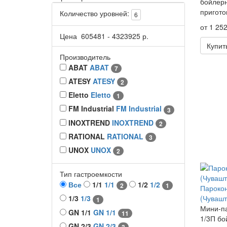
бойлерн
пригото
Количество уровней:
6
от 1 252
Цена
605481
-
4323925
р.
Купит
Производитель
ABAT
ABAT
7
ATESY
ATESY
2
Eletto
Eletto
1
FM Industrial
FM Industrial
3
INOXTREND
INOXTREND
2
RATIONAL
RATIONAL
3
UNOX
UNOX
2
Тип гастроемкости
Все
1/1
1/1
1/2
1/2
2
1
Парокон
(Чувашт
1/3
1/3
1
Мини-па
GN 1/1
GN 1/1
11
1/3П бо
GN 2/3
GN 2/3