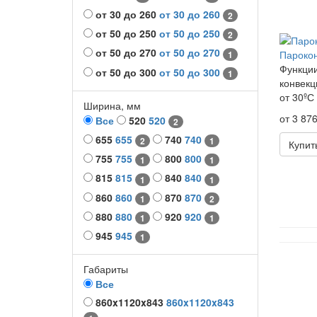
от 30 до 260
от 30 до 260
2
от 50 до 250
от 50 до 250
2
от 50 до 270
от 50 до 270
Пароко
1
Функции
от 50 до 300
от 50 до 300
1
конвекц
от 30ºС 
Ширина, мм
от 3 876
Все
520
520
2
655
655
740
740
2
1
Купит
755
755
800
800
1
1
815
815
840
840
1
1
860
860
870
870
1
2
880
880
920
920
1
1
945
945
1
Габариты
Все
860x1120x843
860x1120x843