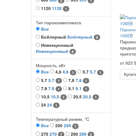
2
1
1120
1120
1
Тип пароконвектомата
Все
Пароко
106EB
Бойлерный
Бойлерный
9
Парокон
Инжекционный
предназ
Инжекционный
8
пригото
от 923 5
Мощность, кВт
Все
4,6
4,6
5,7
5,7
1
1
Купит
5.7
5.7
7,8
7,8
1
1
7.8
7.8
9.1
9.1
1
1
10,5
10,5
20,5
20,5
1
1
24
24
1
Температурный режим, °C
Все
250
250
1
270
270
290
290
7
2