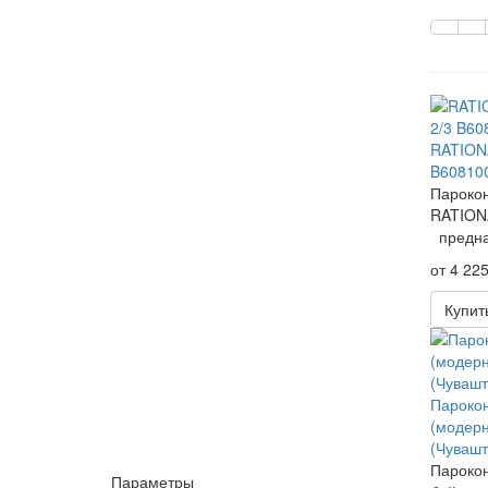
RATIONA
B60810
Пароко
RATIONA
предназ
от 4 225
Купит
Парокон
(модер
(Чувашт
Парокон
Параметры