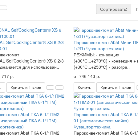
Сортировать:
L SelfCookingCenter® XS 6 2/3
Пароконвектомат Abat Мини-ПК
0.01
1/2П (Чувашторгтехника)
нвектомат
РЕЖИМЫ: - конвекция
L SelfCookingCenter® XS 6 2/3
(+30°С...+270°С) - конвекция +
начается для использован..
(+30°С...+250°С) - разогре..
 717 р.
от 746 143 р.
ь
Купить в 1 клик
Купить
Купить в 1 клик
вектомат Abat ПКА 6-1/1ПМ2
Пароконвектомат Abat ПКА 6-1
низированный ПКА 6-1/1ПМ)
01 (автоматическая мойка)
оргтехника)
Чувашторгтехника
вектомат Abat ПКА 6-1/1ПМ2
Пароконвектомат Abat ПКА 6-1