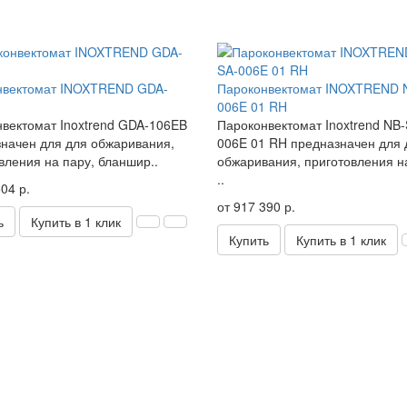
нвектомат INOXTREND GDA-
Пароконвектомат INOXTREND 
006E 01 RH
вектомат Inoxtrend GDA-106EB
Пароконвектомат Inoxtrend NB-
начен для для обжаривания,
006E 01 RH предназначен для 
вления на пару, бланшир..
обжаривания, приготовления н
..
04 р.
от 917 390 р.
ь
Купить в 1 клик
Купить
Купить в 1 клик