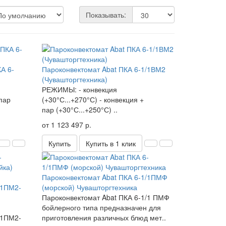
Показывать:
А 6-
Пароконвектомат Abat ПКА 6-1/1ВМ2
(Чувашторгтехника)
РЕЖИМЫ: - конвекция
 пар
(+30°С...+270°С) - конвекция +
пар (+30°С...+250°С) ..
от 1 123 497 р.
Купить
Купить в 1 клик
Пароконвектомат Abat ПКА 6-1/1ПМФ
/1ПМ2-
(морской) Чувашторгтехника
Пароконвектомат Abat ПКА 6-1/1 ПМФ
бойлерного типа предназначен для
/1ПМ2-
приготовления различных блюд мет..