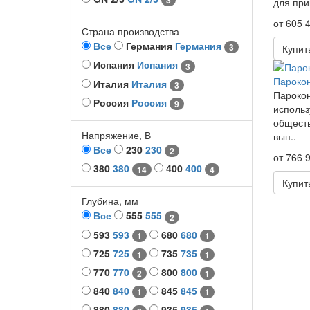
3
для при
от 605 4
Страна производства
Все
Германия
Германия
3
Купит
Испания
Испания
3
Парокон
Италия
Италия
3
Парокон
Россия
Россия
9
использ
обществ
Напряжение, В
вып..
Все
230
230
2
от 766 9
380
380
400
400
14
4
Купит
Глубина, мм
Все
555
555
2
593
593
680
680
1
1
725
725
735
735
1
1
770
770
800
800
2
1
840
840
845
845
1
1
880
880
935
935