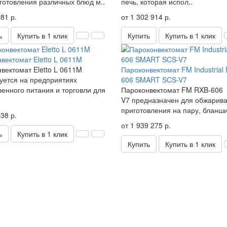
готовления различных блюд м..
печь, которая испол..
81 р.
от 1 302 914 р.
ь
Купить в 1 клик
Купить
Купить в 1 клик
вектомат Eletto L 0611M
вектомат Eletto L 0611M
Пароконвектомат FM Industrial
уется на предприятиях
606 SMART SCS-V7
енного питания и торговли для
Пароконвектомат FM RXB-606
V7 предназначен для обжарива
приготовления на пару, бланши
38 р.
от 1 939 275 р.
ь
Купить в 1 клик
Купить
Купить в 1 клик