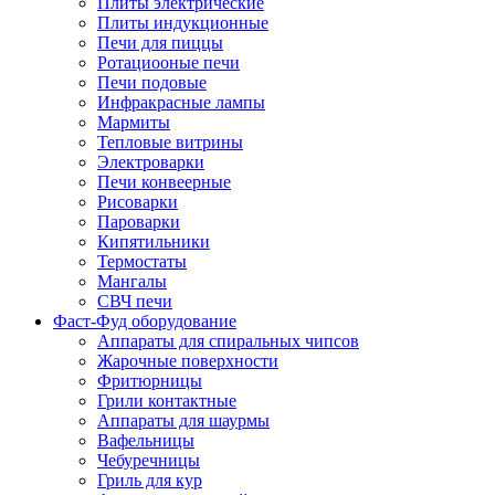
Плиты электрические
Плиты индукционные
Печи для пиццы
Ротациооные печи
Печи подовые
Инфракрасные лампы
Мармиты
Тепловые витрины
Электроварки
Печи конвеерные
Рисоварки
Пароварки
Кипятильники
Термостаты
Мангалы
СВЧ печи
Фаст-Фуд оборудование
Аппараты для спиральных чипсов
Жарочные поверхности
Фритюрницы
Грили контактные
Аппараты для шаурмы
Вафельницы
Чебуречницы
Гриль для кур