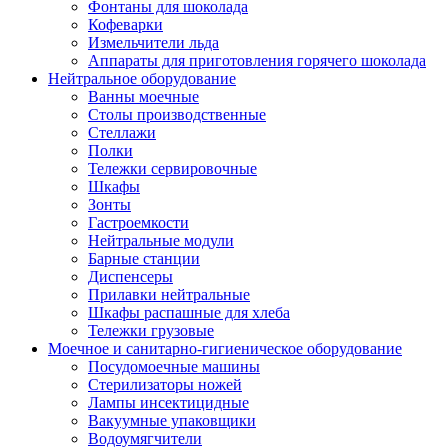
Фонтаны для шоколада
Кофеварки
Измельчители льда
Аппараты для приготовления горячего шоколада
Нейтральное оборудование
Ванны моечные
Столы производственные
Стеллажи
Полки
Тележки сервировочные
Шкафы
Зонты
Гастроемкости
Нейтральные модули
Барные станции
Диспенсеры
Прилавки нейтральные
Шкафы распашные для хлеба
Тележки грузовые
Моечное и санитарно-гигиеническое оборудование
Посудомоечные машины
Стерилизаторы ножей
Лампы инсектицидные
Вакуумные упаковщики
Водоумягчители