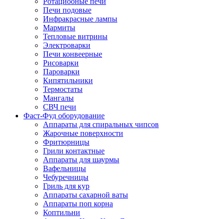
Ротациооные печи
Печи подовые
Инфракрасные лампы
Мармиты
Тепловые витрины
Электроварки
Печи конвеерные
Рисоварки
Пароварки
Кипятильники
Термостаты
Мангалы
СВЧ печи
Фаст-Фуд оборудование
Аппараты для спиральных чипсов
Жарочные поверхности
Фритюрницы
Грили контактные
Аппараты для шаурмы
Вафельницы
Чебуречницы
Гриль для кур
Аппараты сахарной ваты
Аппараты поп корна
Коптильни