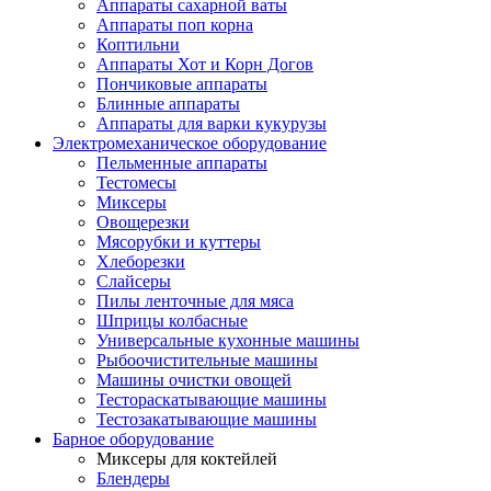
Аппараты сахарной ваты
Аппараты поп корна
Коптильни
Аппараты Хот и Корн Догов
Пончиковые аппараты
Блинные аппараты
Аппараты для варки кукурузы
Электромеханическое оборудование
Пельменные аппараты
Тестомесы
Миксеры
Овощерезки
Мясорубки и куттеры
Хлеборезки
Слайсеры
Пилы ленточные для мяса
Шприцы колбасные
Универсальные кухонные машины
Рыбоочистительные машины
Машины очистки овощей
Тестораскатывающие машины
Тестозакатывающие машины
Барное оборудование
Миксеры для коктейлей
Блендеры