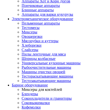
Аппараты Хот и Корн Догов
Пончиковые аппараты
Блинные аппараты
Аппараты для варки кукурузы
Электромеханическое оборудование
Пельменные аппараты
Тестомесы
Миксеры
Овощерезки
Мясорубки и куттеры
Хлеборезки
Слайсеры
Пилы ленточные для мяса
Шприцы колбасные
Универсальные кухонные машины
Рыбоочистительные машины
Машины очистки овощей
Тестораскатывающие машины
Тестозакатывающие машины
Барное оборудование
Миксеры для коктейлей
Блендеры
Сокоохладители и граниторы
Соковыжималки
Кофемолки