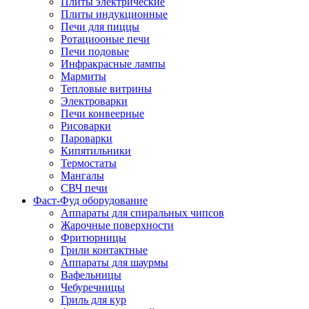
Плиты электрические
Плиты индукционные
Печи для пиццы
Ротациооные печи
Печи подовые
Инфракрасные лампы
Мармиты
Тепловые витрины
Электроварки
Печи конвеерные
Рисоварки
Пароварки
Кипятильники
Термостаты
Мангалы
СВЧ печи
Фаст-Фуд оборудование
Аппараты для спиральных чипсов
Жарочные поверхности
Фритюрницы
Грили контактные
Аппараты для шаурмы
Вафельницы
Чебуречницы
Гриль для кур