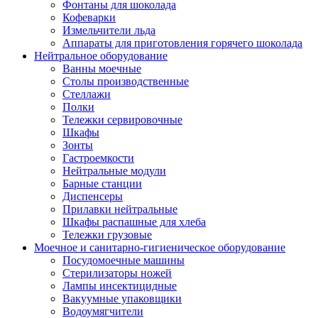
Фонтаны для шоколада
Кофеварки
Измельчители льда
Аппараты для приготовления горячего шоколада
Нейтральное оборудование
Ванны моечные
Столы производственные
Стеллажи
Полки
Тележки сервировочные
Шкафы
Зонты
Гастроемкости
Нейтральные модули
Барные станции
Диспенсеры
Прилавки нейтральные
Шкафы распашные для хлеба
Тележки грузовые
Моечное и санитарно-гигиеническое оборудование
Посудомоечные машины
Стерилизаторы ножей
Лампы инсектицидные
Вакуумные упаковщики
Водоумягчители