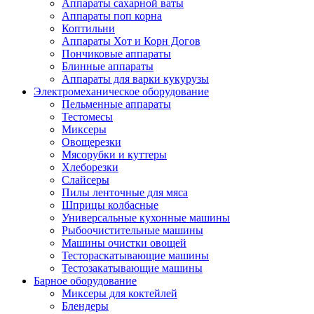
Аппараты сахарной ваты
Аппараты поп корна
Коптильни
Аппараты Хот и Корн Догов
Пончиковые аппараты
Блинные аппараты
Аппараты для варки кукурузы
Электромеханическое оборудование
Пельменные аппараты
Тестомесы
Миксеры
Овощерезки
Мясорубки и куттеры
Хлеборезки
Слайсеры
Пилы ленточные для мяса
Шприцы колбасные
Универсальные кухонные машины
Рыбоочистительные машины
Машины очистки овощей
Тестораскатывающие машины
Тестозакатывающие машины
Барное оборудование
Миксеры для коктейлей
Блендеры