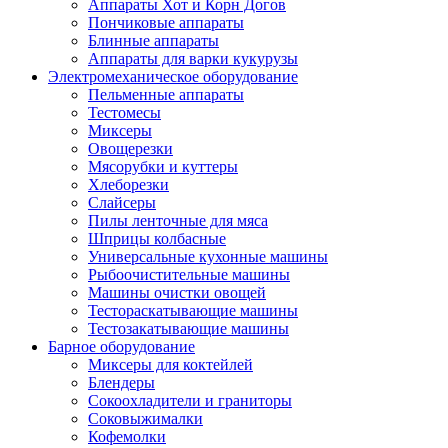
Аппараты Хот и Корн Догов
Пончиковые аппараты
Блинные аппараты
Аппараты для варки кукурузы
Электромеханическое оборудование
Пельменные аппараты
Тестомесы
Миксеры
Овощерезки
Мясорубки и куттеры
Хлеборезки
Слайсеры
Пилы ленточные для мяса
Шприцы колбасные
Универсальные кухонные машины
Рыбоочистительные машины
Машины очистки овощей
Тестораскатывающие машины
Тестозакатывающие машины
Барное оборудование
Миксеры для коктейлей
Блендеры
Сокоохладители и граниторы
Соковыжималки
Кофемолки