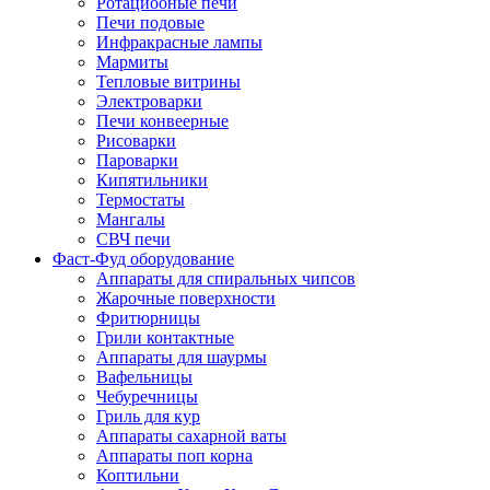
Ротациооные печи
Печи подовые
Инфракрасные лампы
Мармиты
Тепловые витрины
Электроварки
Печи конвеерные
Рисоварки
Пароварки
Кипятильники
Термостаты
Мангалы
СВЧ печи
Фаст-Фуд оборудование
Аппараты для спиральных чипсов
Жарочные поверхности
Фритюрницы
Грили контактные
Аппараты для шаурмы
Вафельницы
Чебуречницы
Гриль для кур
Аппараты сахарной ваты
Аппараты поп корна
Коптильни