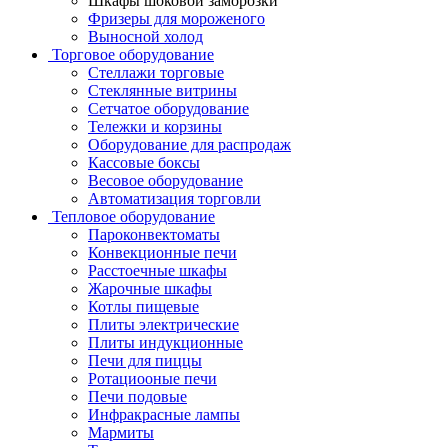
Шкафы шоковой заморозки
Фризеры для мороженого
Выносной холод
Торговое оборудование
Стеллажи торговые
Стеклянные витрины
Сетчатое оборудование
Тележки и корзины
Оборудование для распродаж
Кассовые боксы
Весовое оборудование
Автоматизация торговли
Тепловое оборудование
Пароконвектоматы
Конвекционные печи
Расстоечные шкафы
Жарочные шкафы
Котлы пищевые
Плиты электрические
Плиты индукционные
Печи для пиццы
Ротациооные печи
Печи подовые
Инфракрасные лампы
Мармиты