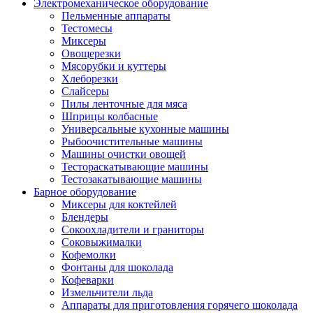
Электромеханическое оборудование
Пельменные аппараты
Тестомесы
Миксеры
Овощерезки
Мясорубки и куттеры
Хлеборезки
Слайсеры
Пилы ленточные для мяса
Шприцы колбасные
Универсальные кухонные машины
Рыбоочистительные машины
Машины очистки овощей
Тестораскатывающие машины
Тестозакатывающие машины
Барное оборудование
Миксеры для коктейлей
Блендеры
Сокоохладители и граниторы
Соковыжималки
Кофемолки
Фонтаны для шоколада
Кофеварки
Измельчители льда
Аппараты для приготовления горячего шоколада