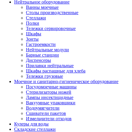
Нейтральное оборудование
Ванны моечные
Столы производственные
Стеллажи
Полки
Тележки сервировочные
Шкафы
Зонты
Гастроемкости
Нейтральные модули
Барные станции
Диспенсеры
Прилавки нейтральные
Шкафы распашные для хлеба
Тележки грузовые
Моечное и санитарно-гигиеническое оборудование
Посудомоечные машины
Стерилизаторы ножей
Лампы инсектицидные
Вакуумные упаковщики
Водоумягчители
Сшиватели пакетов
Измельчители отходов
Кулеры для воды
Складские стеллажи