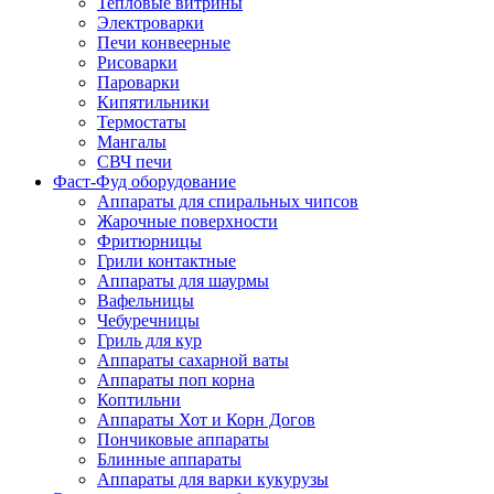
Тепловые витрины
Электроварки
Печи конвеерные
Рисоварки
Пароварки
Кипятильники
Термостаты
Мангалы
СВЧ печи
Фаст-Фуд оборудование
Аппараты для спиральных чипсов
Жарочные поверхности
Фритюрницы
Грили контактные
Аппараты для шаурмы
Вафельницы
Чебуречницы
Гриль для кур
Аппараты сахарной ваты
Аппараты поп корна
Коптильни
Аппараты Хот и Корн Догов
Пончиковые аппараты
Блинные аппараты
Аппараты для варки кукурузы