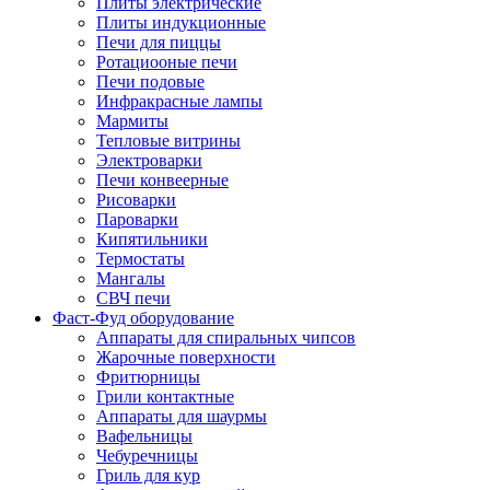
Плиты электрические
Плиты индукционные
Печи для пиццы
Ротациооные печи
Печи подовые
Инфракрасные лампы
Мармиты
Тепловые витрины
Электроварки
Печи конвеерные
Рисоварки
Пароварки
Кипятильники
Термостаты
Мангалы
СВЧ печи
Фаст-Фуд оборудование
Аппараты для спиральных чипсов
Жарочные поверхности
Фритюрницы
Грили контактные
Аппараты для шаурмы
Вафельницы
Чебуречницы
Гриль для кур