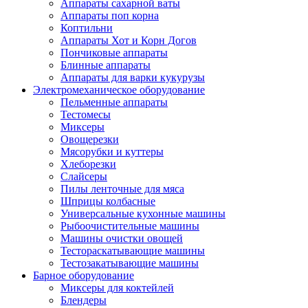
Аппараты сахарной ваты
Аппараты поп корна
Коптильни
Аппараты Хот и Корн Догов
Пончиковые аппараты
Блинные аппараты
Аппараты для варки кукурузы
Электромеханическое оборудование
Пельменные аппараты
Тестомесы
Миксеры
Овощерезки
Мясорубки и куттеры
Хлеборезки
Слайсеры
Пилы ленточные для мяса
Шприцы колбасные
Универсальные кухонные машины
Рыбоочистительные машины
Машины очистки овощей
Тестораскатывающие машины
Тестозакатывающие машины
Барное оборудование
Миксеры для коктейлей
Блендеры