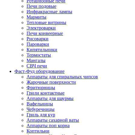
Ротациооные печи
Печи подовые
Инфракрасные лампы
Мармиты
Тепловые витрины
Электроварки
Печи конвеерные
Рисоварки
Пароварки
Кипятильники
Термостаты
Мангалы
СВЧ печи
Фаст-Фуд оборудование
Аппараты для спиральных чипсов
Жарочные поверхности
Фритюрницы
Грили контактные
Аппараты для шаурмы
Вафельницы
Чебуречницы
Гриль для кур
Аппараты сахарной ваты
Аппараты поп корна
Коптильни