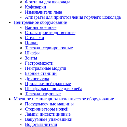
Фонтаны для шоколада
Кофеварки
Измельчители льда
Аппараты для приготовления горячего шоколада
Нейтральное оборудование
Ванны моечные
Столы производственные
Стеллажи
Полки
Тележки сервировочные
Шкафы
Зонты
Гастроемкости
Нейтральные модули
Барные станции
Диспенсеры
Прилавки нейтральные
Шкафы распашные для хлеба
Тележки грузовые
Моечное и санитарно-гигиеническое оборудование
Посудомоечные машины
Стерилизаторы ножей
Лампы инсектицидные
Вакуумные упаковщики
Водоумягчители