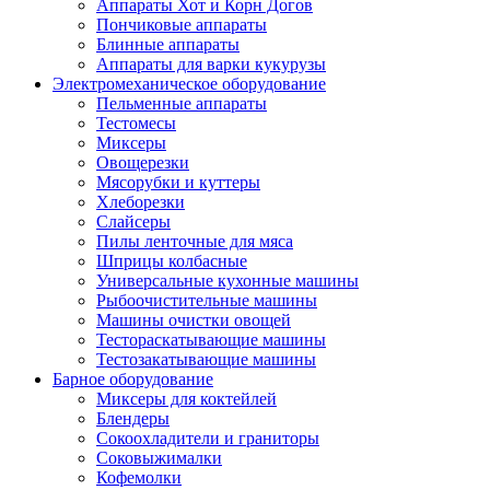
Аппараты Хот и Корн Догов
Пончиковые аппараты
Блинные аппараты
Аппараты для варки кукурузы
Электромеханическое оборудование
Пельменные аппараты
Тестомесы
Миксеры
Овощерезки
Мясорубки и куттеры
Хлеборезки
Слайсеры
Пилы ленточные для мяса
Шприцы колбасные
Универсальные кухонные машины
Рыбоочистительные машины
Машины очистки овощей
Тестораскатывающие машины
Тестозакатывающие машины
Барное оборудование
Миксеры для коктейлей
Блендеры
Сокоохладители и граниторы
Соковыжималки
Кофемолки