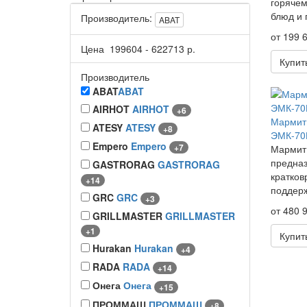
горячем
блюд и 
Производитель:
ABAT
от 199 6
Цена
199604
-
622713
р.
Купит
Производитель
ABAT
ABAT
AIRHOT
AIRHOT
+6
Мармит 
ATESY
ATESY
+8
ЭМК-70
Empero
Empero
+7
Мармит
предназ
GASTRORAG
GASTRORAG
кратков
+14
поддерж
GRC
GRC
+3
от 480 9
GRILLMASTER
GRILLMASTER
+1
Купит
Hurakan
Hurakan
+4
RADA
RADA
+14
Онега
Онега
+15
ПРОММАШ
ПРОММАШ
+8