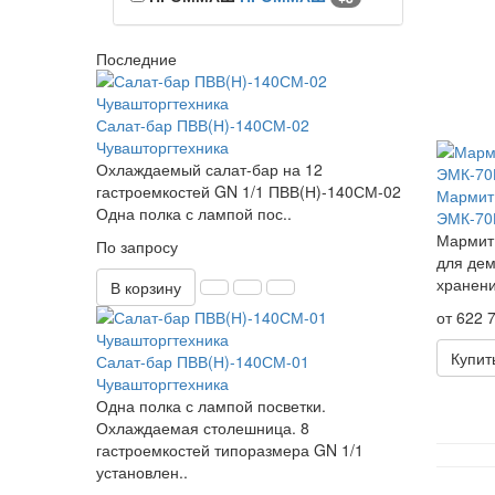
Последние
Салат-бар ПВВ(Н)-140СМ-02
Чувашторгтехника
Охлаждаемый салат-бар на 12
гастроемкостей GN 1/1 ПВВ(Н)-140СМ-02
Мармит 
Одна полка с лампой пос..
ЭМК-70
Мармит
По запросу
для дем
хранени
В корзину
от 622 7
Купит
Салат-бар ПВВ(Н)-140СМ-01
Чувашторгтехника
Одна полка с лампой посветки.
Охлаждаемая столешница. 8
гастроемкостей типоразмера GN 1/1
установлен..