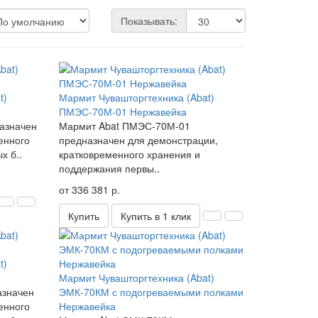
Показывать:
t)
Мармит Чувашторгтехника (Abat)
ПМЭС-70М-01 Нержавейка
азначен
Мармит Abat ПМЭС-70М-01
енного
предназначен для демонстрации,
х б..
кратковременного хранения и
поддержания первы..
от 336 381 р.
Купить
Купить в 1 клик
t)
Мармит Чувашторгтехника (Abat)
азначен
ЭМК-70КМ с подогреваемыми полками
енного
Нержавейка