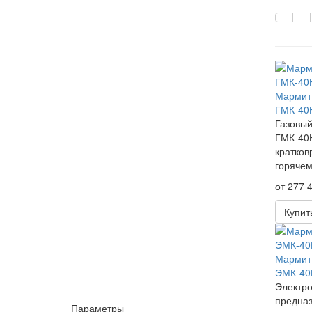
Мармит 
ГМК-40
Газовый
ГМК-40
кратков
горячем
от 277 4
Купит
Мармит 
ЭМК-40
Электр
предназ
Параметры