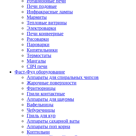
Ротациооные печи
Печи подовые
Инфракрасные лампы
Мармиты
Тепловые витрины
Электроварки
Печи конвеерные
Рисоварки
Пароварки
Кипятильники
Термостаты
Мангалы
СВЧ печи
Фаст-Фуд оборудование
Аппараты для спиральных чипсов
Жарочные поверхности
Фритюрницы
Грили контактные
Аппараты для шаурмы
Вафельницы
Чебуречницы
Гриль для кур
Аппараты сахарной ваты
Аппараты поп корна
Коптильни