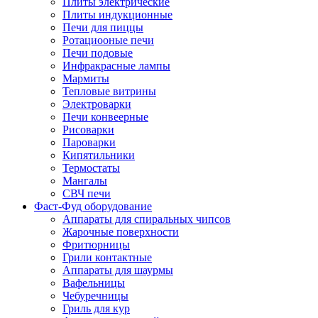
Плиты электрические
Плиты индукционные
Печи для пиццы
Ротациооные печи
Печи подовые
Инфракрасные лампы
Мармиты
Тепловые витрины
Электроварки
Печи конвеерные
Рисоварки
Пароварки
Кипятильники
Термостаты
Мангалы
СВЧ печи
Фаст-Фуд оборудование
Аппараты для спиральных чипсов
Жарочные поверхности
Фритюрницы
Грили контактные
Аппараты для шаурмы
Вафельницы
Чебуречницы
Гриль для кур