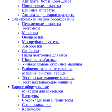
Аппараты Хот и Корн Догов
Пончиковые аппараты
Блинные аппараты
Аппараты для варки кукурузы
Электромеханическое оборудование
Пельменные аппараты
Тестомесы
Миксеры
Овощерезки
Мясорубки и куттеры
Хлеборезки
Слайсеры
Пилы ленточные для мяса
Шприцы колбасные
Универсальные кухонные машины
Рыбоочистительные машины
Машины очистки овощей
Тестораскатывающие машины
Тестозакатывающие машины
Барное оборудование
Миксеры для коктейлей
Блендеры
Сокоохладители и граниторы
Соковыжималки
Кофемолки