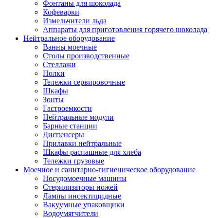
Фонтаны для шоколада
Кофеварки
Измельчители льда
Аппараты для приготовления горячего шоколада
Нейтральное оборудование
Ванны моечные
Столы производственные
Стеллажи
Полки
Тележки сервировочные
Шкафы
Зонты
Гастроемкости
Нейтральные модули
Барные станции
Диспенсеры
Прилавки нейтральные
Шкафы распашные для хлеба
Тележки грузовые
Моечное и санитарно-гигиеническое оборудование
Посудомоечные машины
Стерилизаторы ножей
Лампы инсектицидные
Вакуумные упаковщики
Водоумягчители