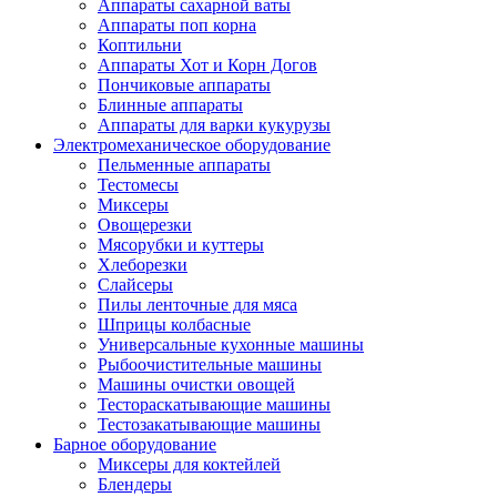
Аппараты сахарной ваты
Аппараты поп корна
Коптильни
Аппараты Хот и Корн Догов
Пончиковые аппараты
Блинные аппараты
Аппараты для варки кукурузы
Электромеханическое оборудование
Пельменные аппараты
Тестомесы
Миксеры
Овощерезки
Мясорубки и куттеры
Хлеборезки
Слайсеры
Пилы ленточные для мяса
Шприцы колбасные
Универсальные кухонные машины
Рыбоочистительные машины
Машины очистки овощей
Тестораскатывающие машины
Тестозакатывающие машины
Барное оборудование
Миксеры для коктейлей
Блендеры