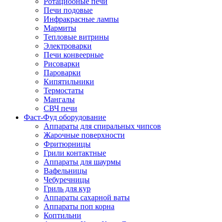
Ротациооные печи
Печи подовые
Инфракрасные лампы
Мармиты
Тепловые витрины
Электроварки
Печи конвеерные
Рисоварки
Пароварки
Кипятильники
Термостаты
Мангалы
СВЧ печи
Фаст-Фуд оборудование
Аппараты для спиральных чипсов
Жарочные поверхности
Фритюрницы
Грили контактные
Аппараты для шаурмы
Вафельницы
Чебуречницы
Гриль для кур
Аппараты сахарной ваты
Аппараты поп корна
Коптильни