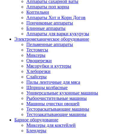
Аппараты сахарной ваты
Аппараты поп корна
Коптильни
Аппараты Хот и Корн Догов
Пончиковые аппараты
Блинные аппараты
Аппараты для варки кукурузы
Электромеханическое оборудование
Пельменные аппараты
Тестомесы
Миксеры
Овощерезки
Мясорубки и куттеры
Хлеборезки
Слайсеры
Пилы ленточные для мяса
Шприцы колбасные
Универсальные кухонные машины
Рыбоочистительные машины
Машины очистки овощей
Тестораскатывающие машины
Тестозакатывающие машины
Барное оборудование
Миксеры для коктейлей
Блендеры