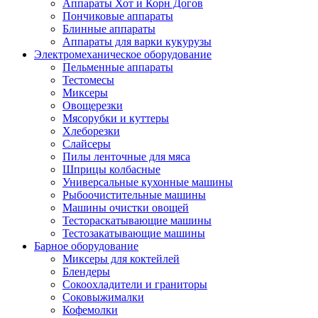
Аппараты Хот и Корн Догов
Пончиковые аппараты
Блинные аппараты
Аппараты для варки кукурузы
Электромеханическое оборудование
Пельменные аппараты
Тестомесы
Миксеры
Овощерезки
Мясорубки и куттеры
Хлеборезки
Слайсеры
Пилы ленточные для мяса
Шприцы колбасные
Универсальные кухонные машины
Рыбоочистительные машины
Машины очистки овощей
Тестораскатывающие машины
Тестозакатывающие машины
Барное оборудование
Миксеры для коктейлей
Блендеры
Сокоохладители и граниторы
Соковыжималки
Кофемолки