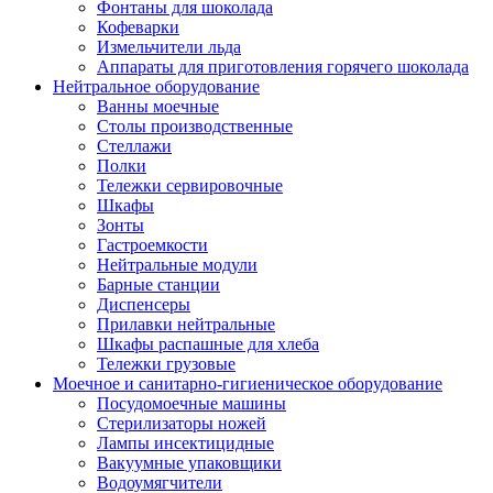
Фонтаны для шоколада
Кофеварки
Измельчители льда
Аппараты для приготовления горячего шоколада
Нейтральное оборудование
Ванны моечные
Столы производственные
Стеллажи
Полки
Тележки сервировочные
Шкафы
Зонты
Гастроемкости
Нейтральные модули
Барные станции
Диспенсеры
Прилавки нейтральные
Шкафы распашные для хлеба
Тележки грузовые
Моечное и санитарно-гигиеническое оборудование
Посудомоечные машины
Стерилизаторы ножей
Лампы инсектицидные
Вакуумные упаковщики
Водоумягчители