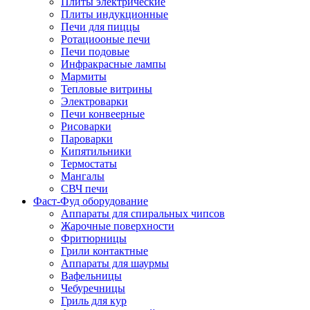
Плиты электрические
Плиты индукционные
Печи для пиццы
Ротациооные печи
Печи подовые
Инфракрасные лампы
Мармиты
Тепловые витрины
Электроварки
Печи конвеерные
Рисоварки
Пароварки
Кипятильники
Термостаты
Мангалы
СВЧ печи
Фаст-Фуд оборудование
Аппараты для спиральных чипсов
Жарочные поверхности
Фритюрницы
Грили контактные
Аппараты для шаурмы
Вафельницы
Чебуречницы
Гриль для кур