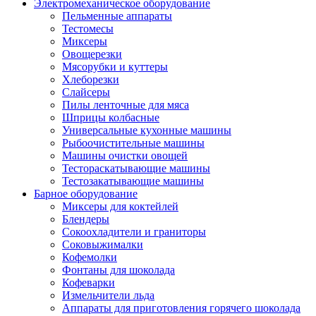
Электромеханическое оборудование
Пельменные аппараты
Тестомесы
Миксеры
Овощерезки
Мясорубки и куттеры
Хлеборезки
Слайсеры
Пилы ленточные для мяса
Шприцы колбасные
Универсальные кухонные машины
Рыбоочистительные машины
Машины очистки овощей
Тестораскатывающие машины
Тестозакатывающие машины
Барное оборудование
Миксеры для коктейлей
Блендеры
Сокоохладители и граниторы
Соковыжималки
Кофемолки
Фонтаны для шоколада
Кофеварки
Измельчители льда
Аппараты для приготовления горячего шоколада