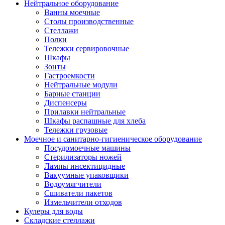
Нейтральное оборудование
Ванны моечные
Столы производственные
Стеллажи
Полки
Тележки сервировочные
Шкафы
Зонты
Гастроемкости
Нейтральные модули
Барные станции
Диспенсеры
Прилавки нейтральные
Шкафы распашные для хлеба
Тележки грузовые
Моечное и санитарно-гигиеническое оборудование
Посудомоечные машины
Стерилизаторы ножей
Лампы инсектицидные
Вакуумные упаковщики
Водоумягчители
Сшиватели пакетов
Измельчители отходов
Кулеры для воды
Складские стеллажи