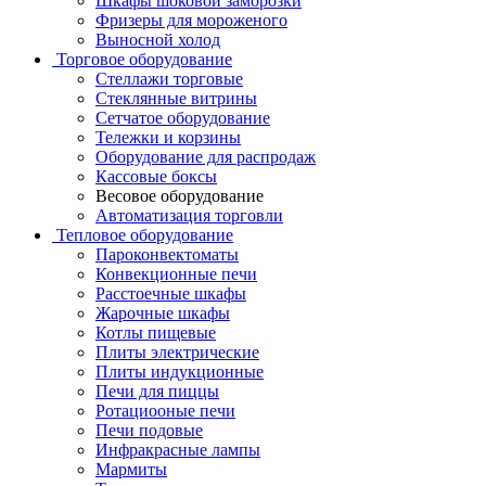
Шкафы шоковой заморозки
Фризеры для мороженого
Выносной холод
Торговое оборудование
Стеллажи торговые
Стеклянные витрины
Сетчатое оборудование
Тележки и корзины
Оборудование для распродаж
Кассовые боксы
Весовое оборудование
Автоматизация торговли
Тепловое оборудование
Пароконвектоматы
Конвекционные печи
Расстоечные шкафы
Жарочные шкафы
Котлы пищевые
Плиты электрические
Плиты индукционные
Печи для пиццы
Ротациооные печи
Печи подовые
Инфракрасные лампы
Мармиты