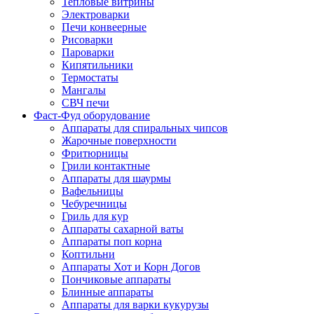
Тепловые витрины
Электроварки
Печи конвеерные
Рисоварки
Пароварки
Кипятильники
Термостаты
Мангалы
СВЧ печи
Фаст-Фуд оборудование
Аппараты для спиральных чипсов
Жарочные поверхности
Фритюрницы
Грили контактные
Аппараты для шаурмы
Вафельницы
Чебуречницы
Гриль для кур
Аппараты сахарной ваты
Аппараты поп корна
Коптильни
Аппараты Хот и Корн Догов
Пончиковые аппараты
Блинные аппараты
Аппараты для варки кукурузы