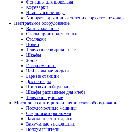
Фонтаны для шоколада
Кофеварки
Измельчители льда
Аппараты для приготовления горячего шоколада
Нейтральное оборудование
Ванны моечные
Столы производственные
Стеллажи
Полки
Тележки сервировочные
Шкафы
Зонты
Гастроемкости
Нейтральные модули
Барные станции
Диспенсеры
Прилавки нейтральные
Шкафы распашные для хлеба
Тележки грузовые
Моечное и санитарно-гигиеническое оборудование
Посудомоечные машины
Стерилизаторы ножей
Лампы инсектицидные
Вакуумные упаковщики
Водоумягчители