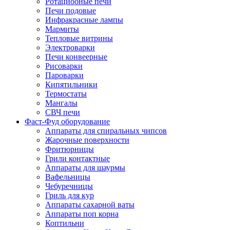
Ротациооные печи
Печи подовые
Инфракрасные лампы
Мармиты
Тепловые витрины
Электроварки
Печи конвеерные
Рисоварки
Пароварки
Кипятильники
Термостаты
Мангалы
СВЧ печи
Фаст-Фуд оборудование
Аппараты для спиральных чипсов
Жарочные поверхности
Фритюрницы
Грили контактные
Аппараты для шаурмы
Вафельницы
Чебуречницы
Гриль для кур
Аппараты сахарной ваты
Аппараты поп корна
Коптильни