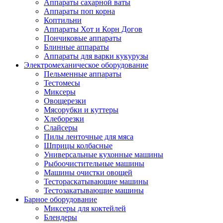
Аппараты сахарной ваты
Аппараты поп корна
Коптильни
Аппараты Хот и Корн Догов
Пончиковые аппараты
Блинные аппараты
Аппараты для варки кукурузы
Электромеханическое оборудование
Пельменные аппараты
Тестомесы
Миксеры
Овощерезки
Мясорубки и куттеры
Хлеборезки
Слайсеры
Пилы ленточные для мяса
Шприцы колбасные
Универсальные кухонные машины
Рыбоочистительные машины
Машины очистки овощей
Тестораскатывающие машины
Тестозакатывающие машины
Барное оборудование
Миксеры для коктейлей
Блендеры