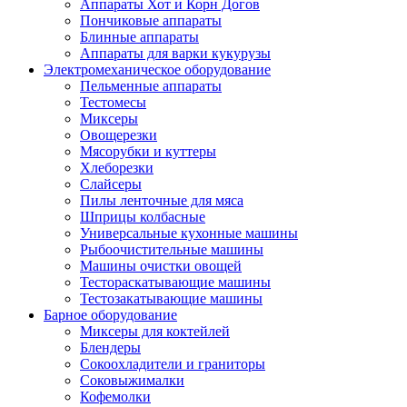
Аппараты Хот и Корн Догов
Пончиковые аппараты
Блинные аппараты
Аппараты для варки кукурузы
Электромеханическое оборудование
Пельменные аппараты
Тестомесы
Миксеры
Овощерезки
Мясорубки и куттеры
Хлеборезки
Слайсеры
Пилы ленточные для мяса
Шприцы колбасные
Универсальные кухонные машины
Рыбоочистительные машины
Машины очистки овощей
Тестораскатывающие машины
Тестозакатывающие машины
Барное оборудование
Миксеры для коктейлей
Блендеры
Сокоохладители и граниторы
Соковыжималки
Кофемолки