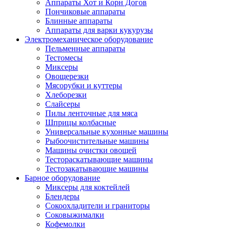
Аппараты Хот и Корн Догов
Пончиковые аппараты
Блинные аппараты
Аппараты для варки кукурузы
Электромеханическое оборудование
Пельменные аппараты
Тестомесы
Миксеры
Овощерезки
Мясорубки и куттеры
Хлеборезки
Слайсеры
Пилы ленточные для мяса
Шприцы колбасные
Универсальные кухонные машины
Рыбоочистительные машины
Машины очистки овощей
Тестораскатывающие машины
Тестозакатывающие машины
Барное оборудование
Миксеры для коктейлей
Блендеры
Сокоохладители и граниторы
Соковыжималки
Кофемолки