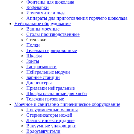
Фонтаны для шоколада
Кофеварки
Измельчители льда
Аппараты для приготовления горячего шоколада
Нейтральное оборудование
Ванны моечные
Столы производственные
Стеллажи
Полки
Тележки сервировочные
Шкафы
Зонты
Гастроемкости
Нейтральные модули
Барные станции
Диспенсеры
Прилавки нейтральные
Шкафы распашные для хлеба
Тележки грузовые
Моечное и санитарно-гигиеническое оборудование
Посудомоечные машины
Стерилизаторы ножей
Лампы инсектицидные
Вакуумные упаковщики
Водоумягчители