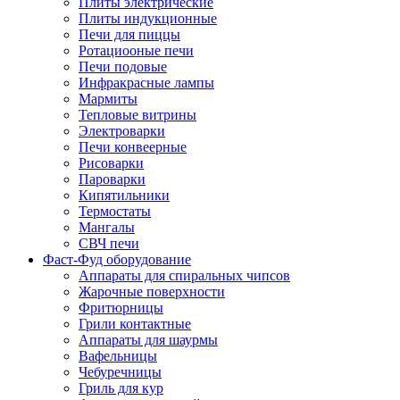
Плиты электрические
Плиты индукционные
Печи для пиццы
Ротациооные печи
Печи подовые
Инфракрасные лампы
Мармиты
Тепловые витрины
Электроварки
Печи конвеерные
Рисоварки
Пароварки
Кипятильники
Термостаты
Мангалы
СВЧ печи
Фаст-Фуд оборудование
Аппараты для спиральных чипсов
Жарочные поверхности
Фритюрницы
Грили контактные
Аппараты для шаурмы
Вафельницы
Чебуречницы
Гриль для кур