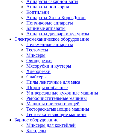
Аппараты сахарной ваты
Аппараты поп корна
Коптильни
Аппараты Хот и Корн Догов
Пончиковые аппараты
Блинные аппараты
Аппараты для варки кукурузы
Электромеханическое оборудование
Пельменные аппараты
Тестомесы
Миксеры
Овощерезки
Мясорубки и куттеры
Хлеборезки
Слайсеры
Пилы ленточные для мяса
Шприцы колбасные
Универсальные кухонные машины
Рыбоочистительные машины
Машины очистки овощей
Тестораскатывающие машины
Тестозакатывающие машины
Барное оборудование
Миксеры для коктейлей
Блендеры