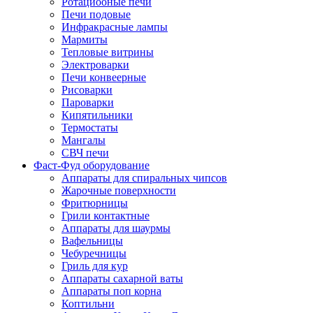
Ротациооные печи
Печи подовые
Инфракрасные лампы
Мармиты
Тепловые витрины
Электроварки
Печи конвеерные
Рисоварки
Пароварки
Кипятильники
Термостаты
Мангалы
СВЧ печи
Фаст-Фуд оборудование
Аппараты для спиральных чипсов
Жарочные поверхности
Фритюрницы
Грили контактные
Аппараты для шаурмы
Вафельницы
Чебуречницы
Гриль для кур
Аппараты сахарной ваты
Аппараты поп корна
Коптильни