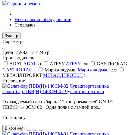
Сервис и ремонт
Нейтральное оборудование
Стеллажи
Фильтр
Параметры
Цена
25982
-
214246
р.
Производитель
ABAT
ABAT
ATESY
ATESY
GASTRORAG
21
190
GASTRORAG
Марихолодмаш
Марихолодмаш
1
225
МЕТАЛЛПРОЕКТ
МЕТАЛЛПРОЕКТ
1
Последние
Салат-бар ПВВ(Н)-140СМ-02 Чувашторгтехника
Охлаждаемый салат-бар на 12 гастроемкостей GN 1/1
ПВВ(Н)-140СМ-02 Одна полка с лампой пос..
По запросу
В корзину