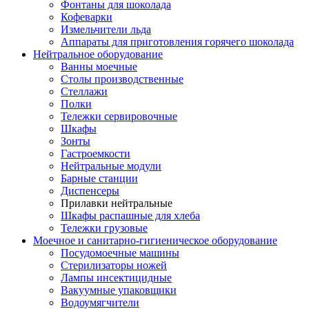
Фонтаны для шоколада
Кофеварки
Измельчители льда
Аппараты для приготовления горячего шоколада
Нейтральное оборудование
Ванны моечные
Столы производственные
Стеллажи
Полки
Тележки сервировочные
Шкафы
Зонты
Гастроемкости
Нейтральные модули
Барные станции
Диспенсеры
Прилавки нейтральные
Шкафы распашные для хлеба
Тележки грузовые
Моечное и санитарно-гигиеническое оборудование
Посудомоечные машины
Стерилизаторы ножей
Лампы инсектицидные
Вакуумные упаковщики
Водоумягчители