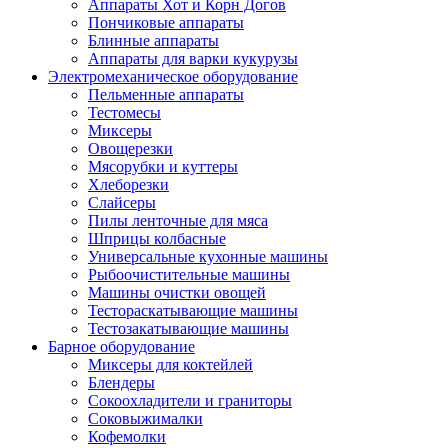
Аппараты Хот и Корн Догов
Пончиковые аппараты
Блинные аппараты
Аппараты для варки кукурузы
Электромеханическое оборудование
Пельменные аппараты
Тестомесы
Миксеры
Овощерезки
Мясорубки и куттеры
Хлеборезки
Слайсеры
Пилы ленточные для мяса
Шприцы колбасные
Универсальные кухонные машины
Рыбоочистительные машины
Машины очистки овощей
Тестораскатывающие машины
Тестозакатывающие машины
Барное оборудование
Миксеры для коктейлей
Блендеры
Сокоохладители и граниторы
Соковыжималки
Кофемолки