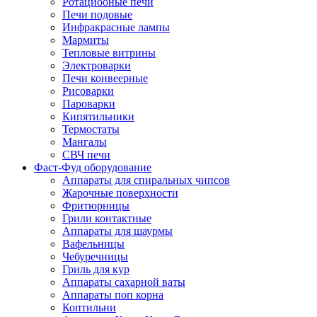
Ротациооные печи
Печи подовые
Инфракрасные лампы
Мармиты
Тепловые витрины
Электроварки
Печи конвеерные
Рисоварки
Пароварки
Кипятильники
Термостаты
Мангалы
СВЧ печи
Фаст-Фуд оборудование
Аппараты для спиральных чипсов
Жарочные поверхности
Фритюрницы
Грили контактные
Аппараты для шаурмы
Вафельницы
Чебуречницы
Гриль для кур
Аппараты сахарной ваты
Аппараты поп корна
Коптильни