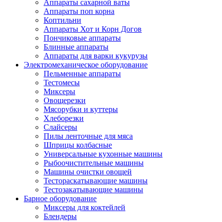
Аппараты сахарной ваты
Аппараты поп корна
Коптильни
Аппараты Хот и Корн Догов
Пончиковые аппараты
Блинные аппараты
Аппараты для варки кукурузы
Электромеханическое оборудование
Пельменные аппараты
Тестомесы
Миксеры
Овощерезки
Мясорубки и куттеры
Хлеборезки
Слайсеры
Пилы ленточные для мяса
Шприцы колбасные
Универсальные кухонные машины
Рыбоочистительные машины
Машины очистки овощей
Тестораскатывающие машины
Тестозакатывающие машины
Барное оборудование
Миксеры для коктейлей
Блендеры