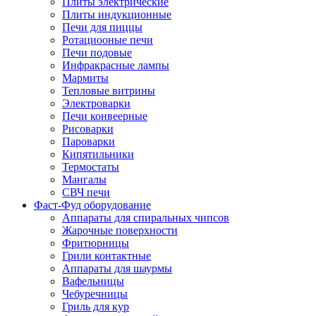
Плиты электрические
Плиты индукционные
Печи для пиццы
Ротациооные печи
Печи подовые
Инфракрасные лампы
Мармиты
Тепловые витрины
Электроварки
Печи конвеерные
Рисоварки
Пароварки
Кипятильники
Термостаты
Мангалы
СВЧ печи
Фаст-Фуд оборудование
Аппараты для спиральных чипсов
Жарочные поверхности
Фритюрницы
Грили контактные
Аппараты для шаурмы
Вафельницы
Чебуречницы
Гриль для кур