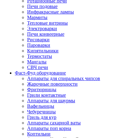
Ротациооные печи
Печи подовые
Инфракрасные лампы
Мармиты
Тепловые витрины
Электроварки
Печи конвеерные
Рисоварки
Пароварки
Кипятильники
Термостаты
Мангалы
СВЧ печи
Фаст-Фуд оборудование
Аппараты для спиральных чипсов
Жарочные поверхности
Фритюрницы
Грили контактные
Аппараты для шаурмы
Вафельницы
Чебуречницы
Гриль для кур
Аппараты сахарной ваты
Аппараты поп корна
Коптильни