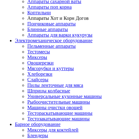
Аппараты сахарной ваты
Аппараты поп корна
Коптильни
Аппараты Хот и Корн Догов
Пончиковые аппараты
Блинные аппараты
Аппараты для варки кукурузы
Электромеханическое оборудование
Пельменные аппараты
Тестомесы
Миксеры
Овощерезки
Мясорубки и куттеры
Хлеборезки
Слайсеры
Пилы ленточные для мяса
Шприцы колбасные
Универсальные кухонные машины
Рыбоочистительные машины
Машины очистки овощей
Тестораскатывающие машины
Тестозакатывающие машины
Барное оборудование
Миксеры для коктейлей
Блендеры