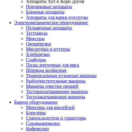
Аппараты Хот и Корн Догов
Пончиковые аппараты
Блинные аппараты
Аппараты для варки кукурузы
Электромеханическое оборудование
Пельменные аппараты
Тестомесы
Миксеры
Овощерезки
Мясорубки и куттеры
Хлеборезки
Слайсеры
Пилы ленточные для мяса
Шприцы колбасные
Универсальные кухонные машины
Рыбоочистительные машины
Машины очистки овощей
Тестораскатывающие машины
Тестозакатывающие машины
Барное оборудование
Миксеры для коктейлей
Блендеры
Сокоохладители и граниторы
Соковыжималки
Кофемолки