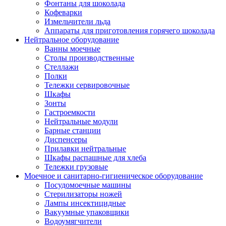
Фонтаны для шоколада
Кофеварки
Измельчители льда
Аппараты для приготовления горячего шоколада
Нейтральное оборудование
Ванны моечные
Столы производственные
Стеллажи
Полки
Тележки сервировочные
Шкафы
Зонты
Гастроемкости
Нейтральные модули
Барные станции
Диспенсеры
Прилавки нейтральные
Шкафы распашные для хлеба
Тележки грузовые
Моечное и санитарно-гигиеническое оборудование
Посудомоечные машины
Стерилизаторы ножей
Лампы инсектицидные
Вакуумные упаковщики
Водоумягчители