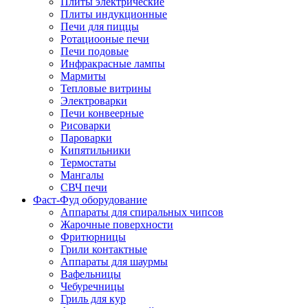
Плиты электрические
Плиты индукционные
Печи для пиццы
Ротациооные печи
Печи подовые
Инфракрасные лампы
Мармиты
Тепловые витрины
Электроварки
Печи конвеерные
Рисоварки
Пароварки
Кипятильники
Термостаты
Мангалы
СВЧ печи
Фаст-Фуд оборудование
Аппараты для спиральных чипсов
Жарочные поверхности
Фритюрницы
Грили контактные
Аппараты для шаурмы
Вафельницы
Чебуречницы
Гриль для кур