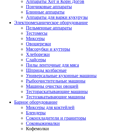
Аппараты Хот и Корн Догов
Пончиковые аппараты
Блинные аппараты
Аппараты для варки кукурузы
Электромеханическое оборудование
Пельменные аппараты
Тестомесы
Миксеры
Овощерезки
Мясорубки и куттеры
Хлеборезки
Слайсеры
Пилы ленточные для мяса
Шприцы колбасные
Универсальные кухонные машины
Рыбоочистительные машины
Машины очистки овощей
Тестораскатывающие машины
Тестозакатывающие машины
Барное оборудование
Миксеры для коктейлей
Блендеры
Сокоохладители и граниторы
Соковыжималки
Кофемолки