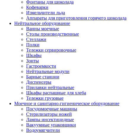
Фонтаны для шоколада
Кофеварки
Измельчители льда
Аппараты для приготовления горячего шоколада
Нейтральное оборудование
Ванны моечные
Столы производственные
Стеллажи
Полки
Тележки сервировочные
Шкафы
Зонты
Гастроемкости
Нейтральные модули
Барные станции
Диспенсеры
Прилавки нейтральные
Шкафы распашные для хлеба
Тележки грузовые
Моечное и санитарно-гигиеническое оборудование
Посудомоечные машины
Стерилизаторы ножей
Лампы инсектицидные
Вакуумные упаковщики
Водоумягчители