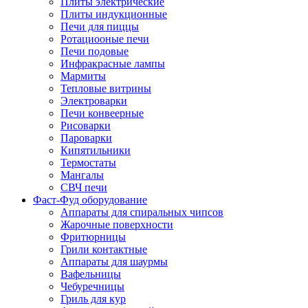
Плиты электрические
Плиты индукционные
Печи для пиццы
Ротациооные печи
Печи подовые
Инфракрасные лампы
Мармиты
Тепловые витрины
Электроварки
Печи конвеерные
Рисоварки
Пароварки
Кипятильники
Термостаты
Мангалы
СВЧ печи
Фаст-Фуд оборудование
Аппараты для спиральных чипсов
Жарочные поверхности
Фритюрницы
Грили контактные
Аппараты для шаурмы
Вафельницы
Чебуречницы
Гриль для кур