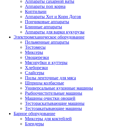
Аппараты сахарной ваты
Аппараты поп корна
Коптильни
Аппараты Хот и Корн Догов
Пончиковые аппараты
Блинные аппараты
Аппараты для варки кукурузы
Электромеханическое оборудование
Пельменные аппараты
Тестомесы
Миксеры
Овощерезки
Мясорубки и куттеры
Хлеборезки
Слайсеры
Пилы ленточные для мяса
Шприцы колбасные
Универсальные кухонные машины
Рыбоочистительные машины
Машины очистки овощей
Тестораскатывающие машины
Тестозакатывающие машины
Барное оборудование
Миксеры для коктейлей
Блендеры