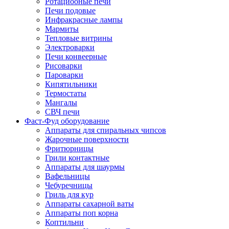
Ротациооные печи
Печи подовые
Инфракрасные лампы
Мармиты
Тепловые витрины
Электроварки
Печи конвеерные
Рисоварки
Пароварки
Кипятильники
Термостаты
Мангалы
СВЧ печи
Фаст-Фуд оборудование
Аппараты для спиральных чипсов
Жарочные поверхности
Фритюрницы
Грили контактные
Аппараты для шаурмы
Вафельницы
Чебуречницы
Гриль для кур
Аппараты сахарной ваты
Аппараты поп корна
Коптильни