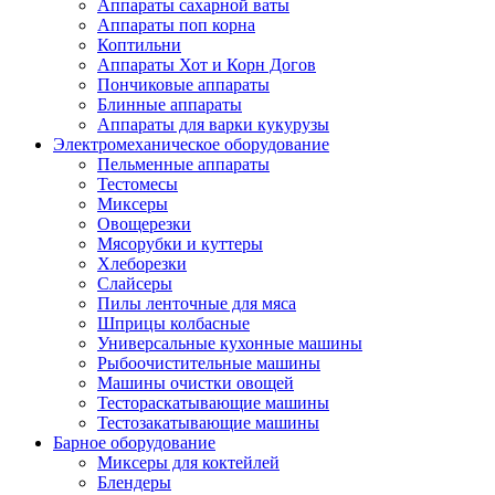
Аппараты сахарной ваты
Аппараты поп корна
Коптильни
Аппараты Хот и Корн Догов
Пончиковые аппараты
Блинные аппараты
Аппараты для варки кукурузы
Электромеханическое оборудование
Пельменные аппараты
Тестомесы
Миксеры
Овощерезки
Мясорубки и куттеры
Хлеборезки
Слайсеры
Пилы ленточные для мяса
Шприцы колбасные
Универсальные кухонные машины
Рыбоочистительные машины
Машины очистки овощей
Тестораскатывающие машины
Тестозакатывающие машины
Барное оборудование
Миксеры для коктейлей
Блендеры