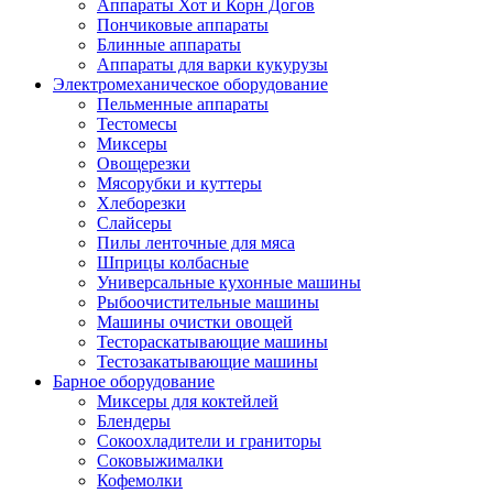
Аппараты Хот и Корн Догов
Пончиковые аппараты
Блинные аппараты
Аппараты для варки кукурузы
Электромеханическое оборудование
Пельменные аппараты
Тестомесы
Миксеры
Овощерезки
Мясорубки и куттеры
Хлеборезки
Слайсеры
Пилы ленточные для мяса
Шприцы колбасные
Универсальные кухонные машины
Рыбоочистительные машины
Машины очистки овощей
Тестораскатывающие машины
Тестозакатывающие машины
Барное оборудование
Миксеры для коктейлей
Блендеры
Сокоохладители и граниторы
Соковыжималки
Кофемолки