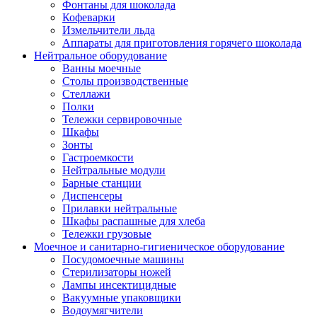
Фонтаны для шоколада
Кофеварки
Измельчители льда
Аппараты для приготовления горячего шоколада
Нейтральное оборудование
Ванны моечные
Столы производственные
Стеллажи
Полки
Тележки сервировочные
Шкафы
Зонты
Гастроемкости
Нейтральные модули
Барные станции
Диспенсеры
Прилавки нейтральные
Шкафы распашные для хлеба
Тележки грузовые
Моечное и санитарно-гигиеническое оборудование
Посудомоечные машины
Стерилизаторы ножей
Лампы инсектицидные
Вакуумные упаковщики
Водоумягчители