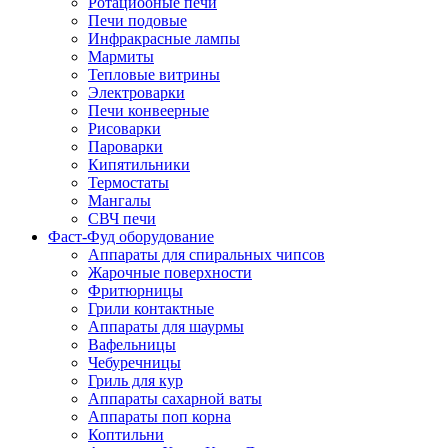
Ротациооные печи
Печи подовые
Инфракрасные лампы
Мармиты
Тепловые витрины
Электроварки
Печи конвеерные
Рисоварки
Пароварки
Кипятильники
Термостаты
Мангалы
СВЧ печи
Фаст-Фуд оборудование
Аппараты для спиральных чипсов
Жарочные поверхности
Фритюрницы
Грили контактные
Аппараты для шаурмы
Вафельницы
Чебуречницы
Гриль для кур
Аппараты сахарной ваты
Аппараты поп корна
Коптильни