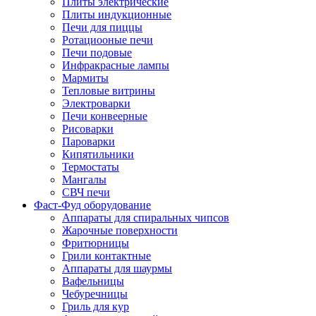
Плиты электрические
Плиты индукционные
Печи для пиццы
Ротациооные печи
Печи подовые
Инфракрасные лампы
Мармиты
Тепловые витрины
Электроварки
Печи конвеерные
Рисоварки
Пароварки
Кипятильники
Термостаты
Мангалы
СВЧ печи
Фаст-Фуд оборудование
Аппараты для спиральных чипсов
Жарочные поверхности
Фритюрницы
Грили контактные
Аппараты для шаурмы
Вафельницы
Чебуречницы
Гриль для кур