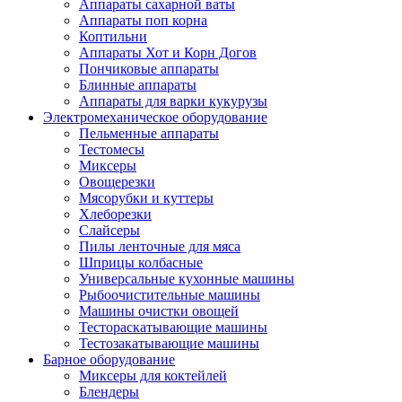
Аппараты сахарной ваты
Аппараты поп корна
Коптильни
Аппараты Хот и Корн Догов
Пончиковые аппараты
Блинные аппараты
Аппараты для варки кукурузы
Электромеханическое оборудование
Пельменные аппараты
Тестомесы
Миксеры
Овощерезки
Мясорубки и куттеры
Хлеборезки
Слайсеры
Пилы ленточные для мяса
Шприцы колбасные
Универсальные кухонные машины
Рыбоочистительные машины
Машины очистки овощей
Тестораскатывающие машины
Тестозакатывающие машины
Барное оборудование
Миксеры для коктейлей
Блендеры