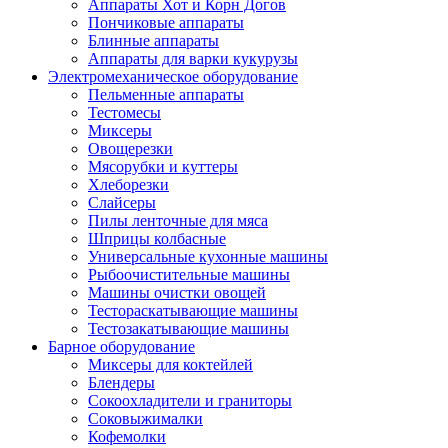
Аппараты Хот и Корн Догов
Пончиковые аппараты
Блинные аппараты
Аппараты для варки кукурузы
Электромеханическое оборудование
Пельменные аппараты
Тестомесы
Миксеры
Овощерезки
Мясорубки и куттеры
Хлеборезки
Слайсеры
Пилы ленточные для мяса
Шприцы колбасные
Универсальные кухонные машины
Рыбоочистительные машины
Машины очистки овощей
Тестораскатывающие машины
Тестозакатывающие машины
Барное оборудование
Миксеры для коктейлей
Блендеры
Сокоохладители и граниторы
Соковыжималки
Кофемолки