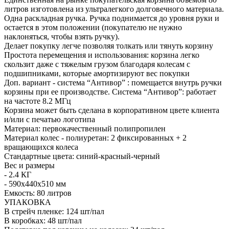
литров изготовлена из ультралегкого долговечного материала.
Одна раскладная ручка. Ручка поднимается до уровня руки и
остается в этом положении (покупателю не нужно
наклоняться, чтобы взять ручку).
Делает покупку легче позволяя толкать или тянуть корзину
Простота перемещения и использования: корзина легко
скользит даже с тяжелым грузом благодаря колесам с
подшипниками, которые амортизируют вес покупки
Доп. вариант - система “Антивор” : помещается внутрь ручки
корзины при ее производстве. Система “Антивор”: работает
на частоте 8.2 МГц
Корзина может быть сделана в корпоративном цвете клиента
и/или с печатью логотипа
Материал: первокачественный полипропилен
Материал колес - полиуретан: 2 фиксированных + 2
вращающихся колеса
Стандартные цвета: синий-красный-черный
Вес и размеры
- 2.4 КГ
- 590x440x510 мм
Емкость: 80 литров
УПАКОВКА
В стрейч пленке: 124 шт/пал
В коробках: 48 шт/пал