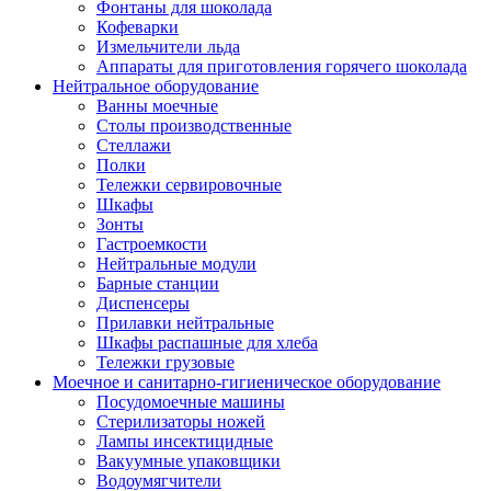
Фонтаны для шоколада
Кофеварки
Измельчители льда
Аппараты для приготовления горячего шоколада
Нейтральное оборудование
Ванны моечные
Столы производственные
Стеллажи
Полки
Тележки сервировочные
Шкафы
Зонты
Гастроемкости
Нейтральные модули
Барные станции
Диспенсеры
Прилавки нейтральные
Шкафы распашные для хлеба
Тележки грузовые
Моечное и санитарно-гигиеническое оборудование
Посудомоечные машины
Стерилизаторы ножей
Лампы инсектицидные
Вакуумные упаковщики
Водоумягчители