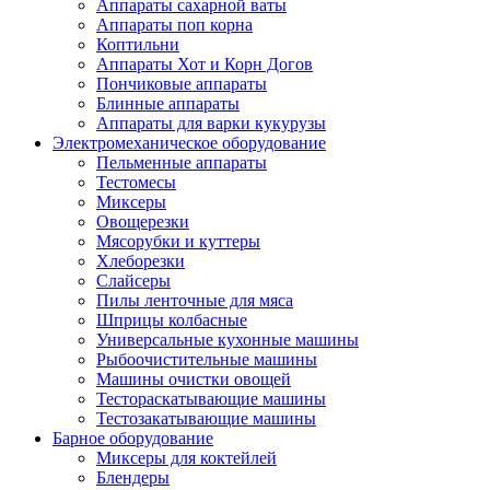
Аппараты сахарной ваты
Аппараты поп корна
Коптильни
Аппараты Хот и Корн Догов
Пончиковые аппараты
Блинные аппараты
Аппараты для варки кукурузы
Электромеханическое оборудование
Пельменные аппараты
Тестомесы
Миксеры
Овощерезки
Мясорубки и куттеры
Хлеборезки
Слайсеры
Пилы ленточные для мяса
Шприцы колбасные
Универсальные кухонные машины
Рыбоочистительные машины
Машины очистки овощей
Тестораскатывающие машины
Тестозакатывающие машины
Барное оборудование
Миксеры для коктейлей
Блендеры