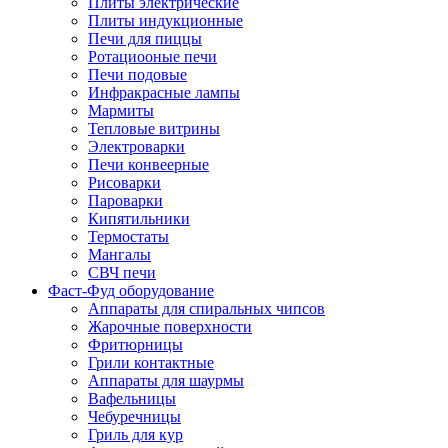
Плиты электрические
Плиты индукционные
Печи для пиццы
Ротациооные печи
Печи подовые
Инфракрасные лампы
Мармиты
Тепловые витрины
Электроварки
Печи конвеерные
Рисоварки
Пароварки
Кипятильники
Термостаты
Мангалы
СВЧ печи
Фаст-Фуд оборудование
Аппараты для спиральных чипсов
Жарочные поверхности
Фритюрницы
Грили контактные
Аппараты для шаурмы
Вафельницы
Чебуречницы
Гриль для кур