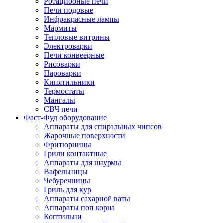
Ротациооные печи
Печи подовые
Инфракрасные лампы
Мармиты
Тепловые витрины
Электроварки
Печи конвеерные
Рисоварки
Пароварки
Кипятильники
Термостаты
Мангалы
СВЧ печи
Фаст-Фуд оборудование
Аппараты для спиральных чипсов
Жарочные поверхности
Фритюрницы
Грили контактные
Аппараты для шаурмы
Вафельницы
Чебуречницы
Гриль для кур
Аппараты сахарной ваты
Аппараты поп корна
Коптильни