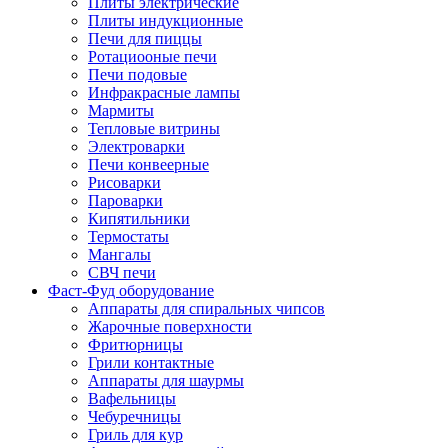
Плиты электрические
Плиты индукционные
Печи для пиццы
Ротациооные печи
Печи подовые
Инфракрасные лампы
Мармиты
Тепловые витрины
Электроварки
Печи конвеерные
Рисоварки
Пароварки
Кипятильники
Термостаты
Мангалы
СВЧ печи
Фаст-Фуд оборудование
Аппараты для спиральных чипсов
Жарочные поверхности
Фритюрницы
Грили контактные
Аппараты для шаурмы
Вафельницы
Чебуречницы
Гриль для кур