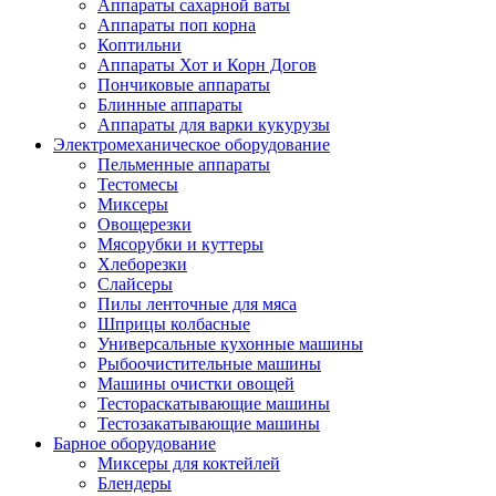
Аппараты сахарной ваты
Аппараты поп корна
Коптильни
Аппараты Хот и Корн Догов
Пончиковые аппараты
Блинные аппараты
Аппараты для варки кукурузы
Электромеханическое оборудование
Пельменные аппараты
Тестомесы
Миксеры
Овощерезки
Мясорубки и куттеры
Хлеборезки
Слайсеры
Пилы ленточные для мяса
Шприцы колбасные
Универсальные кухонные машины
Рыбоочистительные машины
Машины очистки овощей
Тестораскатывающие машины
Тестозакатывающие машины
Барное оборудование
Миксеры для коктейлей
Блендеры