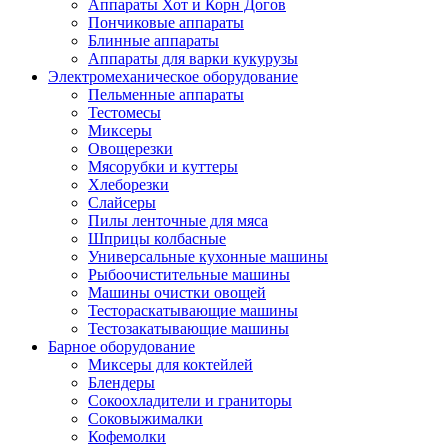
Аппараты Хот и Корн Догов
Пончиковые аппараты
Блинные аппараты
Аппараты для варки кукурузы
Электромеханическое оборудование
Пельменные аппараты
Тестомесы
Миксеры
Овощерезки
Мясорубки и куттеры
Хлеборезки
Слайсеры
Пилы ленточные для мяса
Шприцы колбасные
Универсальные кухонные машины
Рыбоочистительные машины
Машины очистки овощей
Тестораскатывающие машины
Тестозакатывающие машины
Барное оборудование
Миксеры для коктейлей
Блендеры
Сокоохладители и граниторы
Соковыжималки
Кофемолки