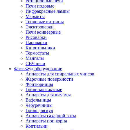
Ротациооные печи
Печи подовые
Инфракрасные лампы
Мармиты
Тепловые витрины
Электроварки
Печи конвеерные
Рисоварки
Пароварки
Кипятильники
Термостаты
Мангалы
СВЧ печи
Фаст-Фуд оборудование
Аппараты для спиральных чипсов
Жарочные поверхности
Фритюрницы
Грили контактные
Аппараты для шаурмы
Вафельницы
Чебуречницы
Гриль для кур
Аппараты сахарной ваты
Аппараты поп корна
Коптильни