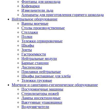
Фонтаны для шоколада
Кофеварки
Измельчители льда
Аппараты для приготовления горячего шоколада
Нейтральное оборудование
Ванны моечные
Столы производственные
Стеллажи
Полки
Тележки сервировочные
Шкафы
Зонты
Гастроемкости
Нейтральные модули
Барные станции
Диспенсеры
Прилавки нейтральные
Шкафы распашные для хлеба
Тележки грузовые
Моечное и санитарно-гигиеническое оборудование
Посудомоечные машины
Стерилизаторы ножей
Лампы инсектицидные
Вакуумные упаковщики
Водоумягчители