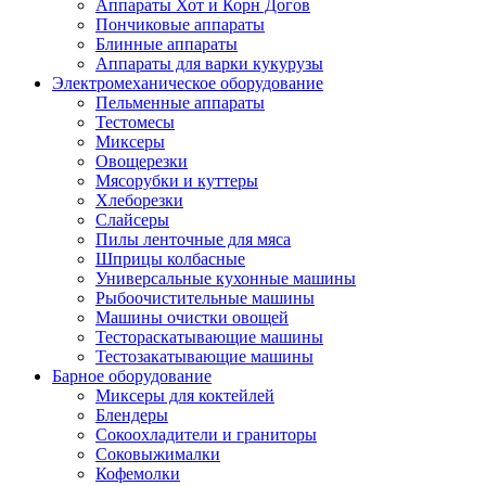
Аппараты Хот и Корн Догов
Пончиковые аппараты
Блинные аппараты
Аппараты для варки кукурузы
Электромеханическое оборудование
Пельменные аппараты
Тестомесы
Миксеры
Овощерезки
Мясорубки и куттеры
Хлеборезки
Слайсеры
Пилы ленточные для мяса
Шприцы колбасные
Универсальные кухонные машины
Рыбоочистительные машины
Машины очистки овощей
Тестораскатывающие машины
Тестозакатывающие машины
Барное оборудование
Миксеры для коктейлей
Блендеры
Сокоохладители и граниторы
Соковыжималки
Кофемолки