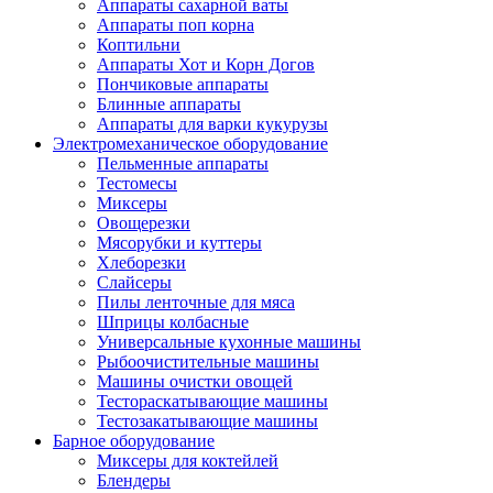
Аппараты сахарной ваты
Аппараты поп корна
Коптильни
Аппараты Хот и Корн Догов
Пончиковые аппараты
Блинные аппараты
Аппараты для варки кукурузы
Электромеханическое оборудование
Пельменные аппараты
Тестомесы
Миксеры
Овощерезки
Мясорубки и куттеры
Хлеборезки
Слайсеры
Пилы ленточные для мяса
Шприцы колбасные
Универсальные кухонные машины
Рыбоочистительные машины
Машины очистки овощей
Тестораскатывающие машины
Тестозакатывающие машины
Барное оборудование
Миксеры для коктейлей
Блендеры