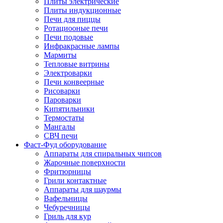
Плиты электрические
Плиты индукционные
Печи для пиццы
Ротациооные печи
Печи подовые
Инфракрасные лампы
Мармиты
Тепловые витрины
Электроварки
Печи конвеерные
Рисоварки
Пароварки
Кипятильники
Термостаты
Мангалы
СВЧ печи
Фаст-Фуд оборудование
Аппараты для спиральных чипсов
Жарочные поверхности
Фритюрницы
Грили контактные
Аппараты для шаурмы
Вафельницы
Чебуречницы
Гриль для кур