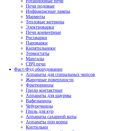
Ротациооные печи
Печи подовые
Инфракрасные лампы
Мармиты
Тепловые витрины
Электроварки
Печи конвеерные
Рисоварки
Пароварки
Кипятильники
Термостаты
Мангалы
СВЧ печи
Фаст-Фуд оборудование
Аппараты для спиральных чипсов
Жарочные поверхности
Фритюрницы
Грили контактные
Аппараты для шаурмы
Вафельницы
Чебуречницы
Гриль для кур
Аппараты сахарной ваты
Аппараты поп корна
Коптильни