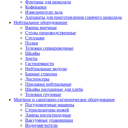
Фонтаны для шоколада
Кофеварки
Измельчители льда
Аппараты для приготовления горячего шоколада
Нейтральное оборудование
Ванны моечные
Столы производственные
Стеллажи
Полки
Тележки сервировочные
Шкафы
Зонты
Гастроемкости
Нейтральные модули
Барные станции
Диспенсеры
Прилавки нейтральные
Шкафы распашные для хлеба
Тележки грузовые
Моечное и санитарно-гигиеническое оборудование
Посудомоечные машины
Стерилизаторы ножей
Лампы инсектицидные
Вакуумные упаковщики
Водоумягчители