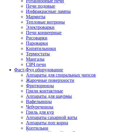
Ротациооные печи
Печи подовые
Инфракрасные лампы
Мармиты
Тепловые витрины
Электроварки
Печи конвеерные
Рисоварки
Пароварки
Кипятильники
Термостаты
Мангалы
СВЧ печи
Фаст-Фуд оборудование
Аппараты для спиральных чипсов
Жарочные поверхности
Фритюрницы
Грили контактные
Аппараты для шаурмы
Вафельницы
Чебуречницы
Гриль для кур
Аппараты сахарной ваты
Аппараты поп корна
Коптильни