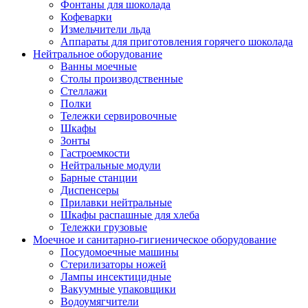
Фонтаны для шоколада
Кофеварки
Измельчители льда
Аппараты для приготовления горячего шоколада
Нейтральное оборудование
Ванны моечные
Столы производственные
Стеллажи
Полки
Тележки сервировочные
Шкафы
Зонты
Гастроемкости
Нейтральные модули
Барные станции
Диспенсеры
Прилавки нейтральные
Шкафы распашные для хлеба
Тележки грузовые
Моечное и санитарно-гигиеническое оборудование
Посудомоечные машины
Стерилизаторы ножей
Лампы инсектицидные
Вакуумные упаковщики
Водоумягчители