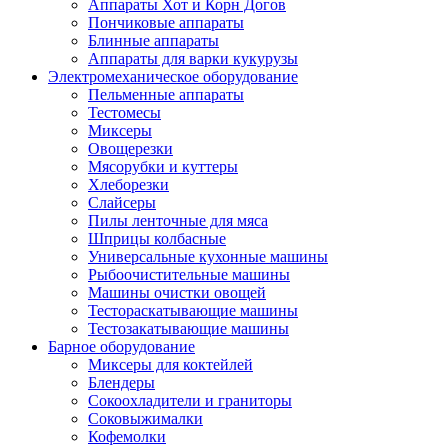
Аппараты Хот и Корн Догов
Пончиковые аппараты
Блинные аппараты
Аппараты для варки кукурузы
Электромеханическое оборудование
Пельменные аппараты
Тестомесы
Миксеры
Овощерезки
Мясорубки и куттеры
Хлеборезки
Слайсеры
Пилы ленточные для мяса
Шприцы колбасные
Универсальные кухонные машины
Рыбоочистительные машины
Машины очистки овощей
Тестораскатывающие машины
Тестозакатывающие машины
Барное оборудование
Миксеры для коктейлей
Блендеры
Сокоохладители и граниторы
Соковыжималки
Кофемолки