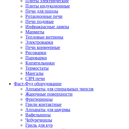
Плиты электрические
Плиты индукционные
Печи для пиццы
Ротациооные печи
Печи подовые
Инфракрасные лампы
Мармиты
Тепловые витрины
Электроварки
Печи конвеерные
Рисоварки
Пароварки
Кипятильники
Термостаты
Мангалы
СВЧ печи
Фаст-Фуд оборудование
Аппараты для спиральных чипсов
Жарочные поверхности
Фритюрницы
Грили контактные
Аппараты для шаурмы
Вафельницы
Чебуречницы
Гриль для кур