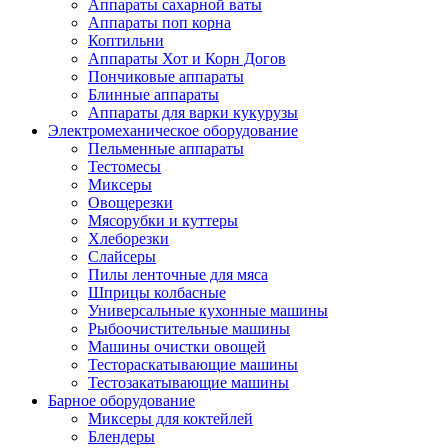
Аппараты сахарной ваты
Аппараты поп корна
Коптильни
Аппараты Хот и Корн Догов
Пончиковые аппараты
Блинные аппараты
Аппараты для варки кукурузы
Электромеханическое оборудование
Пельменные аппараты
Тестомесы
Миксеры
Овощерезки
Мясорубки и куттеры
Хлеборезки
Слайсеры
Пилы ленточные для мяса
Шприцы колбасные
Универсальные кухонные машины
Рыбоочистительные машины
Машины очистки овощей
Тестораскатывающие машины
Тестозакатывающие машины
Барное оборудование
Миксеры для коктейлей
Блендеры