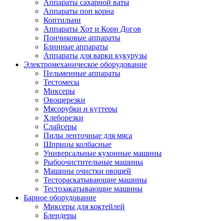
Аппараты сахарной ваты
Аппараты поп корна
Коптильни
Аппараты Хот и Корн Догов
Пончиковые аппараты
Блинные аппараты
Аппараты для варки кукурузы
Электромеханическое оборудование
Пельменные аппараты
Тестомесы
Миксеры
Овощерезки
Мясорубки и куттеры
Хлеборезки
Слайсеры
Пилы ленточные для мяса
Шприцы колбасные
Универсальные кухонные машины
Рыбоочистительные машины
Машины очистки овощей
Тестораскатывающие машины
Тестозакатывающие машины
Барное оборудование
Миксеры для коктейлей
Блендеры