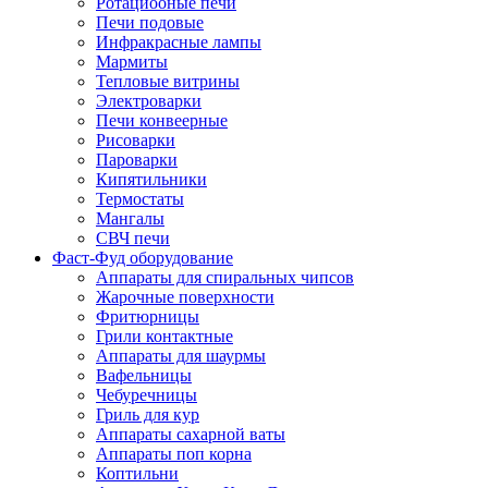
Ротациооные печи
Печи подовые
Инфракрасные лампы
Мармиты
Тепловые витрины
Электроварки
Печи конвеерные
Рисоварки
Пароварки
Кипятильники
Термостаты
Мангалы
СВЧ печи
Фаст-Фуд оборудование
Аппараты для спиральных чипсов
Жарочные поверхности
Фритюрницы
Грили контактные
Аппараты для шаурмы
Вафельницы
Чебуречницы
Гриль для кур
Аппараты сахарной ваты
Аппараты поп корна
Коптильни