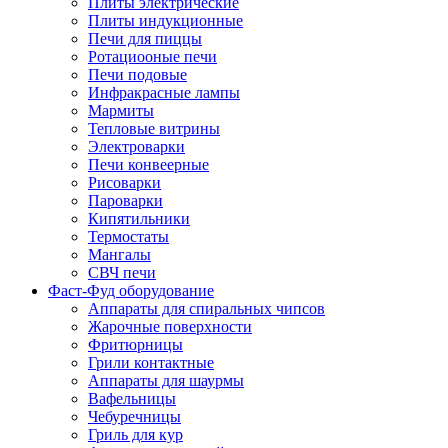
Плиты электрические
Плиты индукционные
Печи для пиццы
Ротациооные печи
Печи подовые
Инфракрасные лампы
Мармиты
Тепловые витрины
Электроварки
Печи конвеерные
Рисоварки
Пароварки
Кипятильники
Термостаты
Мангалы
СВЧ печи
Фаст-Фуд оборудование
Аппараты для спиральных чипсов
Жарочные поверхности
Фритюрницы
Грили контактные
Аппараты для шаурмы
Вафельницы
Чебуречницы
Гриль для кур