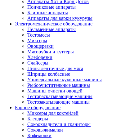
Аппараты Хот и Корн Догов
Пончиковые аппараты
Блинные аппараты
Аппараты для варки кукурузы
Электромеханическое оборудование
Пельменные аппараты
Тестомесы
Миксеры
Овощерезки
Мясорубки и куттеры
Хлеборезки
Слайсеры
Пилы ленточные для мяса
Шприцы колбасные
Универсальные кухонные машины
Рыбоочистительные машины
Машины очистки овощей
Тестораскатывающие машины
Тестозакатывающие машины
Барное оборудование
Миксеры для коктейлей
Блендеры
Сокоохладители и граниторы
Соковыжималки
Кофемолки