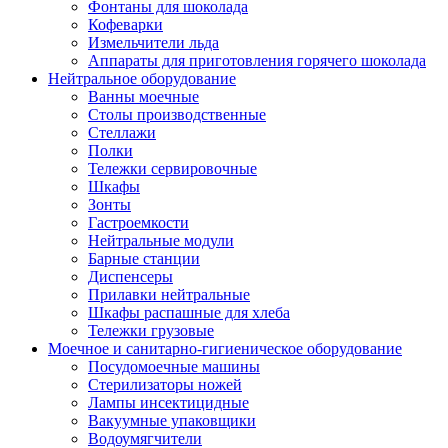
Фонтаны для шоколада
Кофеварки
Измельчители льда
Аппараты для приготовления горячего шоколада
Нейтральное оборудование
Ванны моечные
Столы производственные
Стеллажи
Полки
Тележки сервировочные
Шкафы
Зонты
Гастроемкости
Нейтральные модули
Барные станции
Диспенсеры
Прилавки нейтральные
Шкафы распашные для хлеба
Тележки грузовые
Моечное и санитарно-гигиеническое оборудование
Посудомоечные машины
Стерилизаторы ножей
Лампы инсектицидные
Вакуумные упаковщики
Водоумягчители