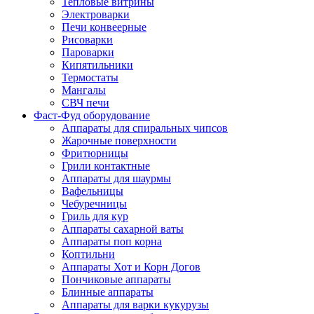
Тепловые витрины
Электроварки
Печи конвеерные
Рисоварки
Пароварки
Кипятильники
Термостаты
Мангалы
СВЧ печи
Фаст-Фуд оборудование
Аппараты для спиральных чипсов
Жарочные поверхности
Фритюрницы
Грили контактные
Аппараты для шаурмы
Вафельницы
Чебуречницы
Гриль для кур
Аппараты сахарной ваты
Аппараты поп корна
Коптильни
Аппараты Хот и Корн Догов
Пончиковые аппараты
Блинные аппараты
Аппараты для варки кукурузы