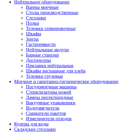
Нейтральное оборудование
Ванны моечные
Столы производственные
Стеллажи
Полки
Тележки сервировочные
Шкафы
Зонты
Гастроемкости
Нейтральные модули
Барные станции
Диспенсеры
Прилавки нейтральные
Шкафы распашные для хлеба
Тележки грузовые
Моечное и санитарно-гигиеническое оборудование
Посудомоечные машины
Стерилизаторы ножей
Лампы инсектицидные
Вакуумные упаковщики
Водоумягчители
Сшиватели пакетов
Измельчители отходов
Кулеры для воды
Складские стеллажи