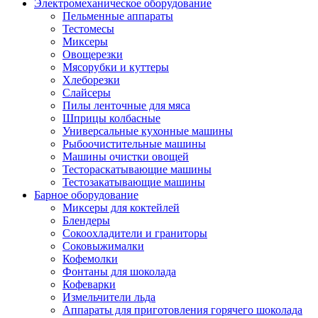
Электромеханическое оборудование
Пельменные аппараты
Тестомесы
Миксеры
Овощерезки
Мясорубки и куттеры
Хлеборезки
Слайсеры
Пилы ленточные для мяса
Шприцы колбасные
Универсальные кухонные машины
Рыбоочистительные машины
Машины очистки овощей
Тестораскатывающие машины
Тестозакатывающие машины
Барное оборудование
Миксеры для коктейлей
Блендеры
Сокоохладители и граниторы
Соковыжималки
Кофемолки
Фонтаны для шоколада
Кофеварки
Измельчители льда
Аппараты для приготовления горячего шоколада