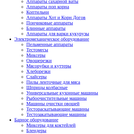
Аппараты сахарной ваты
Аппараты поп корна
Коптильни
Аппараты Хот и Корн Догов
Пончиковые аппараты
Блинные аппараты
Аппараты для варки кукурузы
Электромеханическое оборудование
Пельменные аппараты
Тестомесы
Миксеры
Овощерезки
Мясорубки и куттеры
Хлеборезки
Слайсеры
Пилы ленточные для мяса
Шприцы колбасные
Универсальные кухонные машины
Рыбоочистительные машины
Машины очистки овощей
Тестораскатывающие машины
Тестозакатывающие машины
Барное оборудование
Миксеры для коктейлей
Блендеры