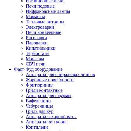
Ротациооные печи
Печи подовые
Инфракрасные лампы
Мармиты
Тепловые витрины
Электроварки
Печи конвеерные
Рисоварки
Пароварки
Кипятильники
Термостаты
Мангалы
СВЧ печи
Фаст-Фуд оборудование
Аппараты для спиральных чипсов
Жарочные поверхности
Фритюрницы
Грили контактные
Аппараты для шаурмы
Вафельницы
Чебуречницы
Гриль для кур
Аппараты сахарной ваты
Аппараты поп корна
Коптильни