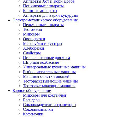
Аппараты Хот и Корн Догов
Пончиковые аппараты
Блинные аппараты
Аппараты для варки кукурузы
Электромеханическое оборудование
Пельменные аппараты
Тестомесы
Миксеры
Овощерезки
Мясорубки и куттеры
Хлеборезки
Слайсеры
Пилы ленточные для мяса
Шприцы колбасные
Универсальные кухонные машины
Рыбоочистительные машины
Машины очистки овощей
Тестораскатывающие машины
Тестозакатывающие машины
Барное оборудование
Миксеры для коктейлей
Блендеры
Сокоохладители и граниторы
Соковыжималки
Кофемолки