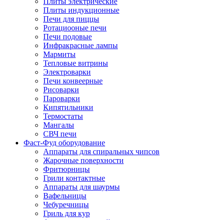
Плиты электрические
Плиты индукционные
Печи для пиццы
Ротациооные печи
Печи подовые
Инфракрасные лампы
Мармиты
Тепловые витрины
Электроварки
Печи конвеерные
Рисоварки
Пароварки
Кипятильники
Термостаты
Мангалы
СВЧ печи
Фаст-Фуд оборудование
Аппараты для спиральных чипсов
Жарочные поверхности
Фритюрницы
Грили контактные
Аппараты для шаурмы
Вафельницы
Чебуречницы
Гриль для кур