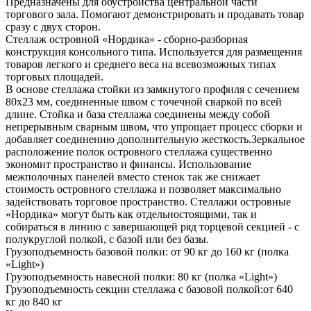
Предназначены для обустройства центральной части
торгового зала. Помогают демонстрировать и продавать товар
сразу с двух сторон.
Стеллаж островной «Нордика» - сборно-разборная
конструкция консольного типа. Используется для размещения
товаров легкого и среднего веса на всевозможных типах
торговых площадей.
В основе стеллажа стойки из замкнутого профиля с сечением
80х23 мм, соединенные швом с точечной сваркой по всей
длине. Стойка и база стеллажа соединены между собой
непрерывным сварным швом, что упрощает процесс сборки и
добавляет соединению дополнительную жесткость.Зеркальное
расположение полок островного стеллажа существенно
экономит пространство и финансы. Использование
межполочных панелей вместо стенок так же снижает
стоимость островного стеллажа и позволяет максимально
задействовать торговое пространство. Стеллажи островные
«Нордика» могут быть как отдельностоящими, так и
собираться в линию с завершающей ряд торцевой секцией - с
полукруглой полкой, с базой или без базы.
Грузоподъемность базовой полки: от 90 кг до 160 кг (полка
«Light»)
Грузоподъемность навесной полки: 80 кг (полка «Light»)
Грузоподъемность секции стеллажа с базовой полкой:от 640
кг до 840 кг