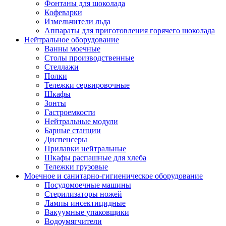
Фонтаны для шоколада
Кофеварки
Измельчители льда
Аппараты для приготовления горячего шоколада
Нейтральное оборудование
Ванны моечные
Столы производственные
Стеллажи
Полки
Тележки сервировочные
Шкафы
Зонты
Гастроемкости
Нейтральные модули
Барные станции
Диспенсеры
Прилавки нейтральные
Шкафы распашные для хлеба
Тележки грузовые
Моечное и санитарно-гигиеническое оборудование
Посудомоечные машины
Стерилизаторы ножей
Лампы инсектицидные
Вакуумные упаковщики
Водоумягчители