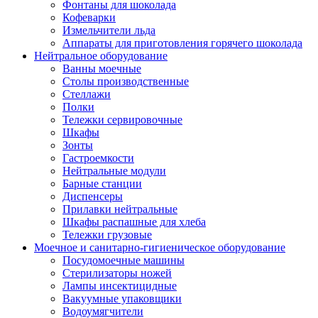
Фонтаны для шоколада
Кофеварки
Измельчители льда
Аппараты для приготовления горячего шоколада
Нейтральное оборудование
Ванны моечные
Столы производственные
Стеллажи
Полки
Тележки сервировочные
Шкафы
Зонты
Гастроемкости
Нейтральные модули
Барные станции
Диспенсеры
Прилавки нейтральные
Шкафы распашные для хлеба
Тележки грузовые
Моечное и санитарно-гигиеническое оборудование
Посудомоечные машины
Стерилизаторы ножей
Лампы инсектицидные
Вакуумные упаковщики
Водоумягчители