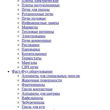
Плиты электрические
Плиты индукционные
Печи для пиццы
Ротациооные печи
Печи подовые
Инфракрасные лампы
Мармиты
Тепловые витрины
Электроварки
Печи конвеерные
Рисоварки
Пароварки
Кипятильники
Термостаты
Мангалы
СВЧ печи
Фаст-Фуд оборудование
Аппараты для спиральных чипсов
Жарочные поверхности
Фритюрницы
Грили контактные
Аппараты для шаурмы
Вафельницы
Чебуречницы
Гриль для кур