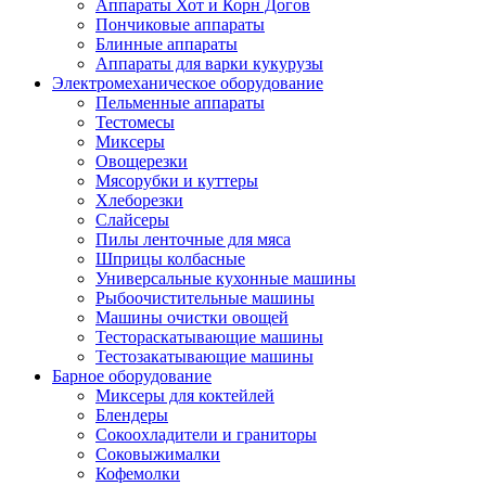
Аппараты Хот и Корн Догов
Пончиковые аппараты
Блинные аппараты
Аппараты для варки кукурузы
Электромеханическое оборудование
Пельменные аппараты
Тестомесы
Миксеры
Овощерезки
Мясорубки и куттеры
Хлеборезки
Слайсеры
Пилы ленточные для мяса
Шприцы колбасные
Универсальные кухонные машины
Рыбоочистительные машины
Машины очистки овощей
Тестораскатывающие машины
Тестозакатывающие машины
Барное оборудование
Миксеры для коктейлей
Блендеры
Сокоохладители и граниторы
Соковыжималки
Кофемолки