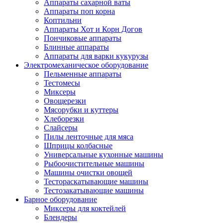
Аппараты сахарной ваты
Аппараты поп корна
Коптильни
Аппараты Хот и Корн Догов
Пончиковые аппараты
Блинные аппараты
Аппараты для варки кукурузы
Электромеханическое оборудование
Пельменные аппараты
Тестомесы
Миксеры
Овощерезки
Мясорубки и куттеры
Хлеборезки
Слайсеры
Пилы ленточные для мяса
Шприцы колбасные
Универсальные кухонные машины
Рыбоочистительные машины
Машины очистки овощей
Тестораскатывающие машины
Тестозакатывающие машины
Барное оборудование
Миксеры для коктейлей
Блендеры