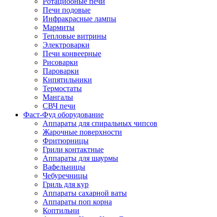
Ротациооные печи
Печи подовые
Инфракрасные лампы
Мармиты
Тепловые витрины
Электроварки
Печи конвеерные
Рисоварки
Пароварки
Кипятильники
Термостаты
Мангалы
СВЧ печи
Фаст-Фуд оборудование
Аппараты для спиральных чипсов
Жарочные поверхности
Фритюрницы
Грили контактные
Аппараты для шаурмы
Вафельницы
Чебуречницы
Гриль для кур
Аппараты сахарной ваты
Аппараты поп корна
Коптильни