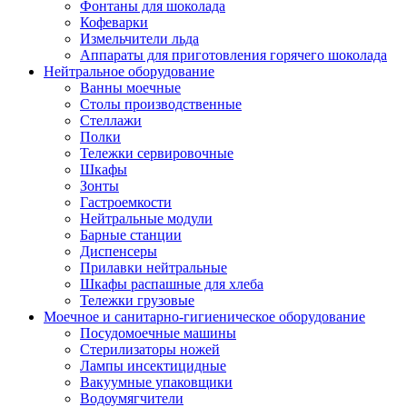
Фонтаны для шоколада
Кофеварки
Измельчители льда
Аппараты для приготовления горячего шоколада
Нейтральное оборудование
Ванны моечные
Столы производственные
Стеллажи
Полки
Тележки сервировочные
Шкафы
Зонты
Гастроемкости
Нейтральные модули
Барные станции
Диспенсеры
Прилавки нейтральные
Шкафы распашные для хлеба
Тележки грузовые
Моечное и санитарно-гигиеническое оборудование
Посудомоечные машины
Стерилизаторы ножей
Лампы инсектицидные
Вакуумные упаковщики
Водоумягчители