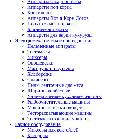
Аппараты сахарной ваты
Аппараты поп корна
Коптильни
Аппараты Хот и Корн Догов
Пончиковые аппараты
Блинные аппараты
Аппараты для варки кукурузы
Электромеханическое оборудование
Пельменные аппараты
Тестомесы
Миксеры
Овощерезки
Мясорубки и куттеры
Хлеборезки
Слайсеры
Пилы ленточные для мяса
Шприцы колбасные
Универсальные кухонные машины
Рыбоочистительные машины
Машины очистки овощей
Тестораскатывающие машины
Тестозакатывающие машины
Барное оборудование
Миксеры для коктейлей
Блендеры