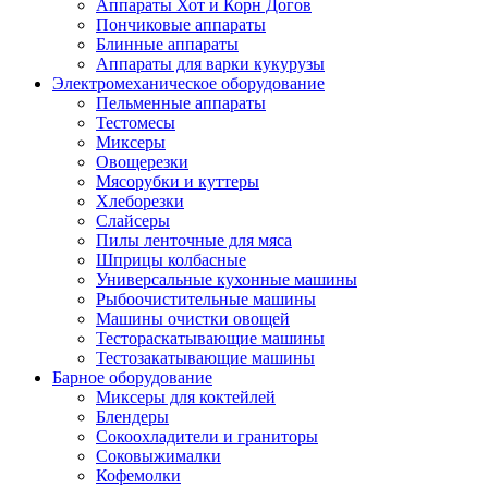
Аппараты Хот и Корн Догов
Пончиковые аппараты
Блинные аппараты
Аппараты для варки кукурузы
Электромеханическое оборудование
Пельменные аппараты
Тестомесы
Миксеры
Овощерезки
Мясорубки и куттеры
Хлеборезки
Слайсеры
Пилы ленточные для мяса
Шприцы колбасные
Универсальные кухонные машины
Рыбоочистительные машины
Машины очистки овощей
Тестораскатывающие машины
Тестозакатывающие машины
Барное оборудование
Миксеры для коктейлей
Блендеры
Сокоохладители и граниторы
Соковыжималки
Кофемолки