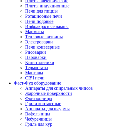
Плиты электрические
Плиты индукционные
Печи для пиццы
Ротациооные печи
Печи подовые
Инфракрасные лампы
Мармиты
Тепловые витрины
Электроварки
Печи конвеерные
Рисоварки
Пароварки
Кипятильники
Термостаты
Мангалы
СВЧ печи
Фаст-Фуд оборудование
Аппараты для спиральных чипсов
Жарочные поверхности
Фритюрницы
Грили контактные
Аппараты для шаурмы
Вафельницы
Чебуречницы
Гриль для кур