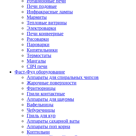
Ротациооные печи
Печи подовые
Инфракрасные лампы
Мармиты
Тепловые витрины
Электроварки
Печи конвеерные
Рисоварки
Пароварки
Кипятильники
Термостаты
Мангалы
СВЧ печи
Фаст-Фуд оборудование
Аппараты для спиральных чипсов
Жарочные поверхности
Фритюрницы
Грили контактные
Аппараты для шаурмы
Вафельницы
Чебуречницы
Гриль для кур
Аппараты сахарной ваты
Аппараты поп корна
Коптильни