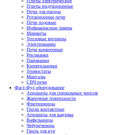
Плиты электрические
Плиты индукционные
Печи для пиццы
Ротациооные печи
Печи подовые
Инфракрасные лампы
Мармиты
Тепловые витрины
Электроварки
Печи конвеерные
Рисоварки
Пароварки
Кипятильники
Термостаты
Мангалы
СВЧ печи
Фаст-Фуд оборудование
Аппараты для спиральных чипсов
Жарочные поверхности
Фритюрницы
Грили контактные
Аппараты для шаурмы
Вафельницы
Чебуречницы
Гриль для кур