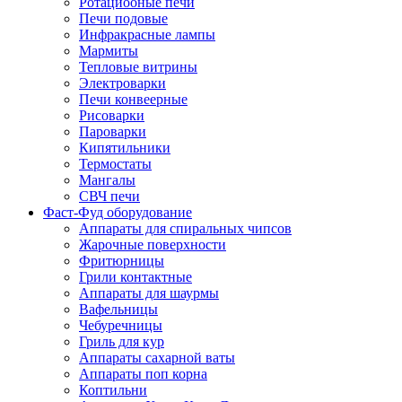
Ротациооные печи
Печи подовые
Инфракрасные лампы
Мармиты
Тепловые витрины
Электроварки
Печи конвеерные
Рисоварки
Пароварки
Кипятильники
Термостаты
Мангалы
СВЧ печи
Фаст-Фуд оборудование
Аппараты для спиральных чипсов
Жарочные поверхности
Фритюрницы
Грили контактные
Аппараты для шаурмы
Вафельницы
Чебуречницы
Гриль для кур
Аппараты сахарной ваты
Аппараты поп корна
Коптильни