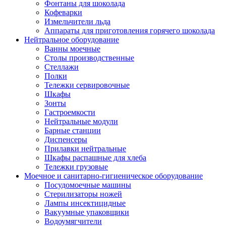
Фонтаны для шоколада
Кофеварки
Измельчители льда
Аппараты для приготовления горячего шоколада
Нейтральное оборудование
Ванны моечные
Столы производственные
Стеллажи
Полки
Тележки сервировочные
Шкафы
Зонты
Гастроемкости
Нейтральные модули
Барные станции
Диспенсеры
Прилавки нейтральные
Шкафы распашные для хлеба
Тележки грузовые
Моечное и санитарно-гигиеническое оборудование
Посудомоечные машины
Стерилизаторы ножей
Лампы инсектицидные
Вакуумные упаковщики
Водоумягчители