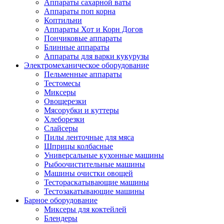
Аппараты сахарной ваты
Аппараты поп корна
Коптильни
Аппараты Хот и Корн Догов
Пончиковые аппараты
Блинные аппараты
Аппараты для варки кукурузы
Электромеханическое оборудование
Пельменные аппараты
Тестомесы
Миксеры
Овощерезки
Мясорубки и куттеры
Хлеборезки
Слайсеры
Пилы ленточные для мяса
Шприцы колбасные
Универсальные кухонные машины
Рыбоочистительные машины
Машины очистки овощей
Тестораскатывающие машины
Тестозакатывающие машины
Барное оборудование
Миксеры для коктейлей
Блендеры