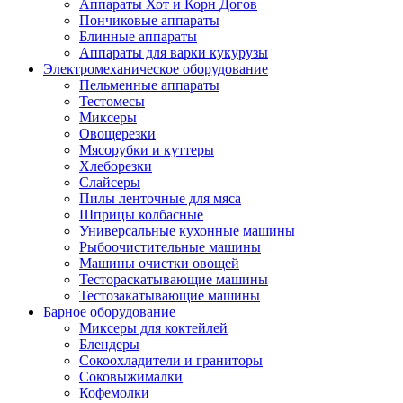
Аппараты Хот и Корн Догов
Пончиковые аппараты
Блинные аппараты
Аппараты для варки кукурузы
Электромеханическое оборудование
Пельменные аппараты
Тестомесы
Миксеры
Овощерезки
Мясорубки и куттеры
Хлеборезки
Слайсеры
Пилы ленточные для мяса
Шприцы колбасные
Универсальные кухонные машины
Рыбоочистительные машины
Машины очистки овощей
Тестораскатывающие машины
Тестозакатывающие машины
Барное оборудование
Миксеры для коктейлей
Блендеры
Сокоохладители и граниторы
Соковыжималки
Кофемолки