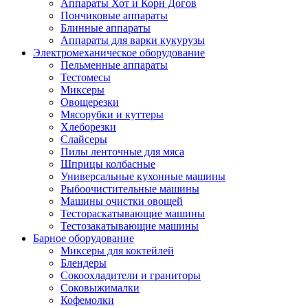
Аппараты Хот и Корн Догов
Пончиковые аппараты
Блинные аппараты
Аппараты для варки кукурузы
Электромеханическое оборудование
Пельменные аппараты
Тестомесы
Миксеры
Овощерезки
Мясорубки и куттеры
Хлеборезки
Слайсеры
Пилы ленточные для мяса
Шприцы колбасные
Универсальные кухонные машины
Рыбоочистительные машины
Машины очистки овощей
Тестораскатывающие машины
Тестозакатывающие машины
Барное оборудование
Миксеры для коктейлей
Блендеры
Сокоохладители и граниторы
Соковыжималки
Кофемолки