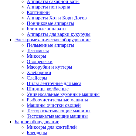
Аппараты сахарной ваты
Аппараты поп корна
Коптильни
Аппараты Хот и Корн Догов
Пончиковые аппараты
Блинные аппараты
Аппараты для варки кукурузы
Электромеханическое оборудование
Пельменные аппараты
Тестомесы
Миксеры
Овощерезки
Мясорубки и куттеры
Хлеборезки
Слайсеры
Пилы ленточные для мяса
Шприцы колбасные
Универсальные кухонные машины
Рыбоочистительные машины
Машины очистки овощей
Тестораскатывающие машины
Тестозакатывающие машины
Барное оборудование
Миксеры для коктейлей
Блендеры