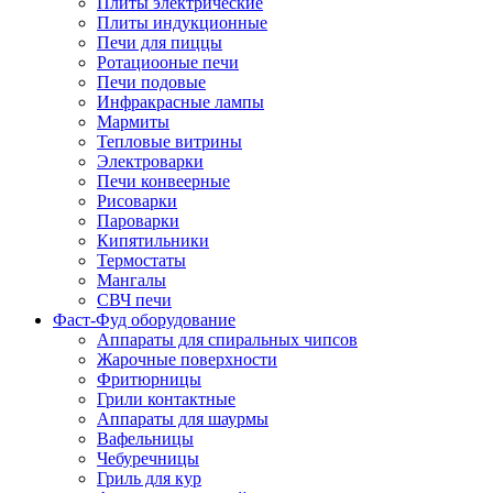
Плиты электрические
Плиты индукционные
Печи для пиццы
Ротациооные печи
Печи подовые
Инфракрасные лампы
Мармиты
Тепловые витрины
Электроварки
Печи конвеерные
Рисоварки
Пароварки
Кипятильники
Термостаты
Мангалы
СВЧ печи
Фаст-Фуд оборудование
Аппараты для спиральных чипсов
Жарочные поверхности
Фритюрницы
Грили контактные
Аппараты для шаурмы
Вафельницы
Чебуречницы
Гриль для кур