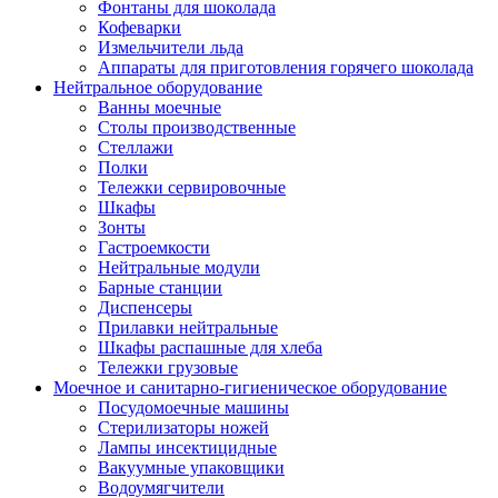
Фонтаны для шоколада
Кофеварки
Измельчители льда
Аппараты для приготовления горячего шоколада
Нейтральное оборудование
Ванны моечные
Столы производственные
Стеллажи
Полки
Тележки сервировочные
Шкафы
Зонты
Гастроемкости
Нейтральные модули
Барные станции
Диспенсеры
Прилавки нейтральные
Шкафы распашные для хлеба
Тележки грузовые
Моечное и санитарно-гигиеническое оборудование
Посудомоечные машины
Стерилизаторы ножей
Лампы инсектицидные
Вакуумные упаковщики
Водоумягчители