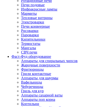
Ротациооные печи
Печи подовые
Инфракрасные лампы
Мармиты
Тепловые витрины
Электроварки
Печи конвеерные
Рисоварки
Пароварки
Кипятильники
Термостаты
Мангалы
СВЧ печи
Фаст-Фуд оборудование
Аппараты для спиральных чипсов
Жарочные поверхности
Фритюрницы
Грили контактные
Аппараты для шаурмы
Вафельницы
Чебуречницы
Гриль для кур
Аппараты сахарной ваты
Аппараты поп корна
Коптильни