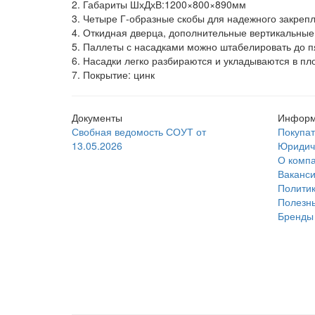
2. Габариты ШхДхВ:1200×800×890мм
3. Четыре Г-образные скобы для надежного закрепл
4. Откидная дверца, дополнительные вертикальные
5. Паллеты с насадками можно штабелировать до п
6. Насадки легко разбираются и укладываются в пл
7. Покрытие: цинк
Документы
Информ
Свобная ведомость СОУТ от
Покупа
13.05.2026
Юридич
О комп
Ваканс
Политик
Полезны
Бренды