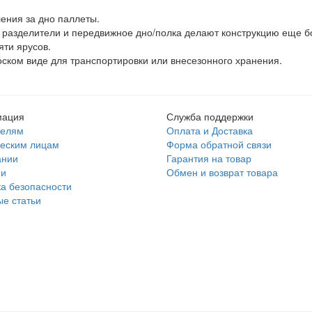
ения за дно паллеты.
 разделители и передвижное дно/полка делают конструкцию еще б
яти ярусов.
оском виде для транспортировки или внесезонного хранения.
ация
Служба поддержки
телям
Оплата и Доставка
еским лицам
Форма обратной связи
ании
Гарантия на товар
ии
Обмен и возврат товара
а безопасности
е статьи