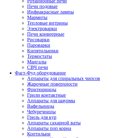
Ротациооные печи
Печи подовые
Инфракрасные лампы
Мармиты
Тепловые витрины
Электроварки
Печи конвеерные
Рисоварки
Пароварки
Кипятильники
Термостаты
Мангалы
СВЧ печи
Фаст-Фуд оборудование
Аппараты для спиральных чипсов
Жарочные поверхности
Фритюрницы
Грили контактные
Аппараты для шаурмы
Вафельницы
Чебуречницы
Гриль для кур
Аппараты сахарной ваты
Аппараты поп корна
Коптильни