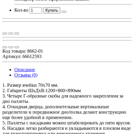
Кол-во
Купить
Код товара:
8662-01
Артикул: 66612593
Описание
Отзывы (0)
1. Размер ячейки 70х70 мм.
2. Габариты ШхДхВ:1200×800×890мм
3. Четыре Г-образные скобы для надежного закрепления за
дно паллеты.
4. Откидная дверца, дополнительные вертикальные
разделители и передвижное дно/полка делают конструкцию
еще более удобной в применении.
5. Паллеты с насадками можно штабелировать до пяти ярусов.
6. Насадки легко разбираются и укладываются в плоском виде
для транспортировки или внесезонного хранения.