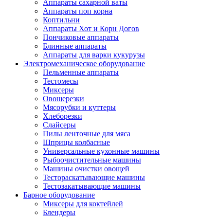
Аппараты сахарной ваты
Аппараты поп корна
Коптильни
Аппараты Хот и Корн Догов
Пончиковые аппараты
Блинные аппараты
Аппараты для варки кукурузы
Электромеханическое оборудование
Пельменные аппараты
Тестомесы
Миксеры
Овощерезки
Мясорубки и куттеры
Хлеборезки
Слайсеры
Пилы ленточные для мяса
Шприцы колбасные
Универсальные кухонные машины
Рыбоочистительные машины
Машины очистки овощей
Тестораскатывающие машины
Тестозакатывающие машины
Барное оборудование
Миксеры для коктейлей
Блендеры