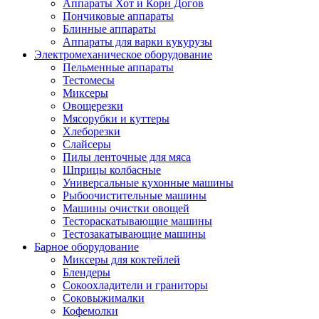
Аппараты Хот и Корн Догов
Пончиковые аппараты
Блинные аппараты
Аппараты для варки кукурузы
Электромеханическое оборудование
Пельменные аппараты
Тестомесы
Миксеры
Овощерезки
Мясорубки и куттеры
Хлеборезки
Слайсеры
Пилы ленточные для мяса
Шприцы колбасные
Универсальные кухонные машины
Рыбоочистительные машины
Машины очистки овощей
Тестораскатывающие машины
Тестозакатывающие машины
Барное оборудование
Миксеры для коктейлей
Блендеры
Сокоохладители и граниторы
Соковыжималки
Кофемолки