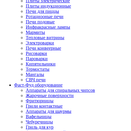
Плиты электрические
Плиты индукционные
Печи для пиццы
Ротациооные печи
Печи подовые
Инфракрасные лампы
Мармиты
Тепловые витрины
Электроварки
Печи конвеерные
Рисоварки
Пароварки
Кипятильники
Термостаты
Мангалы
СВЧ печи
Фаст-Фуд оборудование
Аппараты для спиральных чипсов
Жарочные поверхности
Фритюрницы
Грили контактные
Аппараты для шаурмы
Вафельницы
Чебуречницы
Гриль для кур