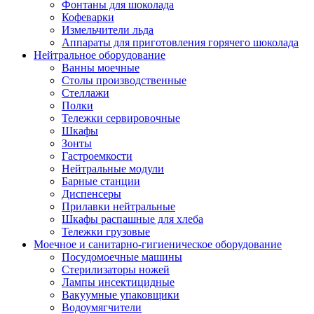
Фонтаны для шоколада
Кофеварки
Измельчители льда
Аппараты для приготовления горячего шоколада
Нейтральное оборудование
Ванны моечные
Столы производственные
Стеллажи
Полки
Тележки сервировочные
Шкафы
Зонты
Гастроемкости
Нейтральные модули
Барные станции
Диспенсеры
Прилавки нейтральные
Шкафы распашные для хлеба
Тележки грузовые
Моечное и санитарно-гигиеническое оборудование
Посудомоечные машины
Стерилизаторы ножей
Лампы инсектицидные
Вакуумные упаковщики
Водоумягчители