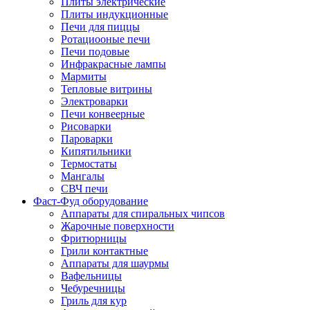
Плиты электрические
Плиты индукционные
Печи для пиццы
Ротациооные печи
Печи подовые
Инфракрасные лампы
Мармиты
Тепловые витрины
Электроварки
Печи конвеерные
Рисоварки
Пароварки
Кипятильники
Термостаты
Мангалы
СВЧ печи
Фаст-Фуд оборудование
Аппараты для спиральных чипсов
Жарочные поверхности
Фритюрницы
Грили контактные
Аппараты для шаурмы
Вафельницы
Чебуречницы
Гриль для кур