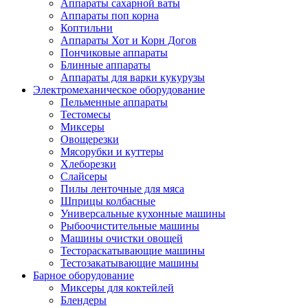
Аппараты сахарной ваты
Аппараты поп корна
Коптильни
Аппараты Хот и Корн Догов
Пончиковые аппараты
Блинные аппараты
Аппараты для варки кукурузы
Электромеханическое оборудование
Пельменные аппараты
Тестомесы
Миксеры
Овощерезки
Мясорубки и куттеры
Хлеборезки
Слайсеры
Пилы ленточные для мяса
Шприцы колбасные
Универсальные кухонные машины
Рыбоочистительные машины
Машины очистки овощей
Тестораскатывающие машины
Тестозакатывающие машины
Барное оборудование
Миксеры для коктейлей
Блендеры