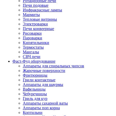
Ротациооные печи
Печи подовые
Инфракрасные лампы
Мармиты
Тепловые витрины
Электроварки
Печи конвеерные
Рисоварки
Пароварки
Кипятильники
Термостаты
Мангалы
СВЧ печи
Фаст-Фуд оборудование
Аппараты для спиральных чипсов
Жарочные поверхности
Фритюрницы
Грили контактные
Аппараты для шаурмы
Вафельницы
Чебуречницы
Гриль для кур
Аппараты сахарной ваты
Аппараты поп корна
Коптильни