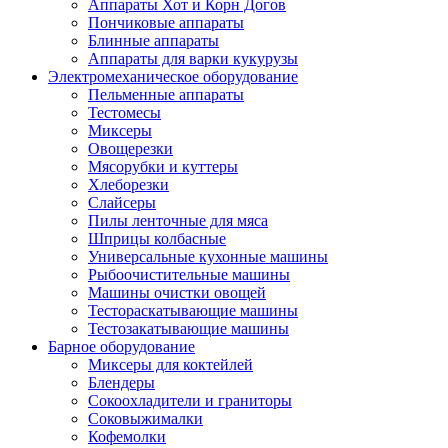
Аппараты Хот и Корн Догов
Пончиковые аппараты
Блинные аппараты
Аппараты для варки кукурузы
Электромеханическое оборудование
Пельменные аппараты
Тестомесы
Миксеры
Овощерезки
Мясорубки и куттеры
Хлеборезки
Слайсеры
Пилы ленточные для мяса
Шприцы колбасные
Универсальные кухонные машины
Рыбоочистительные машины
Машины очистки овощей
Тестораскатывающие машины
Тестозакатывающие машины
Барное оборудование
Миксеры для коктейлей
Блендеры
Сокоохладители и граниторы
Соковыжималки
Кофемолки