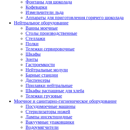
Фонтаны для шоколада
Кофеварки
Измельчители льда
Аппараты для приготовления горячего шоколада
Нейтральное оборудование
Ванны моечные
Столы производственные
Стеллажи
Полки
Тележки сервировочные
Шкафы
Зонты
Гастроемкости
Нейтральные модули
Барные станции
Диспенсеры
Прилавки нейтральные
Шкафы распашные для хлеба
Тележки грузовые
Моечное и санитарно-гигиеническое оборудование
Посудомоечные машины
Стерилизаторы ножей
Лампы инсектицидные
Вакуумные упаковщики
Водоумягчители