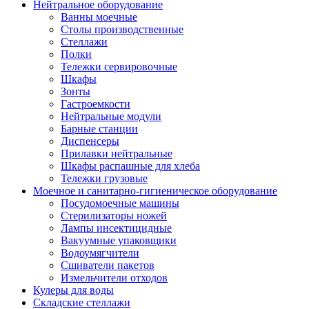
Нейтральное оборудование
Ванны моечные
Столы производственные
Стеллажи
Полки
Тележки сервировочные
Шкафы
Зонты
Гастроемкости
Нейтральные модули
Барные станции
Диспенсеры
Прилавки нейтральные
Шкафы распашные для хлеба
Тележки грузовые
Моечное и санитарно-гигиеническое оборудование
Посудомоечные машины
Стерилизаторы ножей
Лампы инсектицидные
Вакуумные упаковщики
Водоумягчители
Сшиватели пакетов
Измельчители отходов
Кулеры для воды
Складские стеллажи