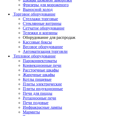
Шкафы шоковой заморозки
Фризеры для мороженого
Выносной холод
Торговое оборудование
Стеллажи торговые
Стеклянные витрины
Сетчатое оборудование
Тележки и корзины
Оборудование для распродаж
Кассовые боксы
Весовое оборудование
Автоматизация торговли
Тепловое оборудование
Пароконвектоматы
Конвекционные печи
Расстоечные шкафы
Жарочные шкафы
Котлы пищевые
Плиты электрические
Плиты индукционные
Печи для пиццы
Ротациооные печи
Печи подовые
Инфракрасные лампы
Мармиты