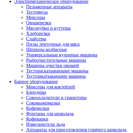
Электромеханическое оборудование
Пельменные аппараты
Тестомесы
Миксеры
Овощерезки
Мясорубки и куттеры
Хлеборезки
Слайсеры
Пилы ленточные для мяса
Шприцы колбасные
Универсальные кухонные машины
Рыбоочистительные машины
Машины очистки овощей
Тестораскатывающие машины
Тестозакатывающие машины
Барное оборудование
Миксеры для коктейлей
Блендеры
Сокоохладители и граниторы
Соковыжималки
Кофемолки
Фонтаны для шоколада
Кофеварки
Измельчители льда
Аппараты для приготовления горячего шоколада