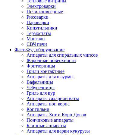
Тепловые витрины
Электроварки
Печи конвеерные
Рисоварки
Пароварки
Кипятильники
Термостаты
Мангалы
СВЧ печи
Фаст-Фуд оборудование
Аппараты для спиральных чипсов
Жарочные поверхности
Фритюрницы
Грили контактные
Аппараты для шаурмы
Вафельницы
Чебуречницы
Гриль для кур
Аппараты сахарной ваты
Аппараты поп корна
Коптильни
Аппараты Хот и Корн Догов
Пончиковые аппараты
Блинные аппараты
Аппараты для варки кукурузы