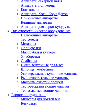
Аппараты сахарной ваты
Аппараты поп корна
Коптильни
Аппараты Хот и Корн Догов
Пончиковые аппараты
Блинные аппараты
Аппараты для варки кукурузы
Электромеханическое оборудование
Пельменные аппараты
Тестомесы
Миксеры
Овощерезки
Мясорубки и куттеры
Хлеборезки
Слайсеры
Пилы ленточные для мяса
Шприцы колбасные
Универсальные кухонные машины
Рыбоочистительные машины
Машины очистки овощей
Тестораскатывающие машины
Тестозакатывающие машины
Барное оборудование
Миксеры для коктейлей
Блендеры