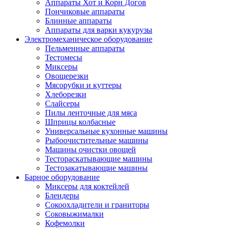
Аппараты Хот и Корн Догов
Пончиковые аппараты
Блинные аппараты
Аппараты для варки кукурузы
Электромеханическое оборудование
Пельменные аппараты
Тестомесы
Миксеры
Овощерезки
Мясорубки и куттеры
Хлеборезки
Слайсеры
Пилы ленточные для мяса
Шприцы колбасные
Универсальные кухонные машины
Рыбоочистительные машины
Машины очистки овощей
Тестораскатывающие машины
Тестозакатывающие машины
Барное оборудование
Миксеры для коктейлей
Блендеры
Сокоохладители и граниторы
Соковыжималки
Кофемолки