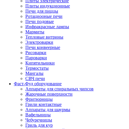
Плиты электрические
Плиты индукционные
Печи для пиццы
Ротациооные печи
Печи подовые
Инфракрасные лампы
Мармиты
Тепловые витрины
Электроварки
Печи конвеерные
Рисоварки
Пароварки
Кипятильники
Термостаты
Мангалы
СВЧ печи
Фаст-Фуд оборудование
Аппараты для спиральных чипсов
Жарочные поверхности
Фритюрницы
Грили контактные
Аппараты для шаурмы
Вафельницы
Чебуречницы
Гриль для кур