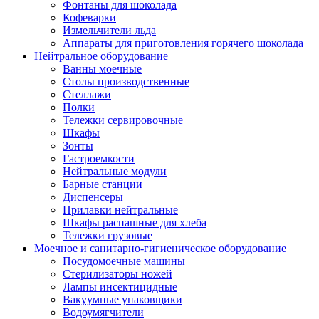
Фонтаны для шоколада
Кофеварки
Измельчители льда
Аппараты для приготовления горячего шоколада
Нейтральное оборудование
Ванны моечные
Столы производственные
Стеллажи
Полки
Тележки сервировочные
Шкафы
Зонты
Гастроемкости
Нейтральные модули
Барные станции
Диспенсеры
Прилавки нейтральные
Шкафы распашные для хлеба
Тележки грузовые
Моечное и санитарно-гигиеническое оборудование
Посудомоечные машины
Стерилизаторы ножей
Лампы инсектицидные
Вакуумные упаковщики
Водоумягчители