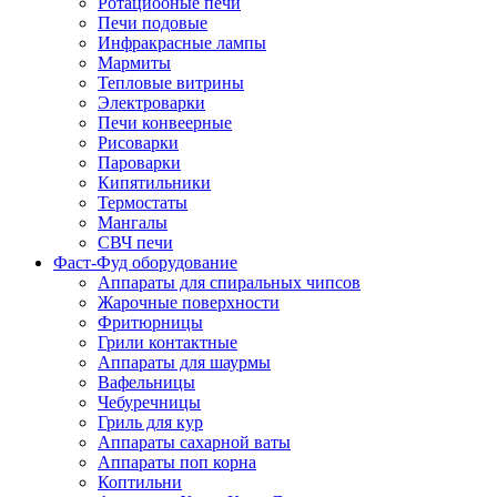
Ротациооные печи
Печи подовые
Инфракрасные лампы
Мармиты
Тепловые витрины
Электроварки
Печи конвеерные
Рисоварки
Пароварки
Кипятильники
Термостаты
Мангалы
СВЧ печи
Фаст-Фуд оборудование
Аппараты для спиральных чипсов
Жарочные поверхности
Фритюрницы
Грили контактные
Аппараты для шаурмы
Вафельницы
Чебуречницы
Гриль для кур
Аппараты сахарной ваты
Аппараты поп корна
Коптильни