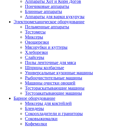
Аппараты Хот и Корн Догов
Пончиковые аппараты
Блинные аппараты
Аппараты для варки кукурузы
Электромеханическое оборудование
Пельменные аппараты
Тестомесы
Миксеры
Овощерезки
Мясорубки и куттеры
Хлеборезки
Слайсеры
Пилы ленточные для мяса
Шприцы колбасные
Универсальные кухонные машины
Рыбоочистительные машины
Машины очистки овощей
Тестораскатывающие машины
Тестозакатывающие машины
Барное оборудование
Миксеры для коктейлей
Блендеры
Сокоохладители и граниторы
Соковыжималки
Кофемолки