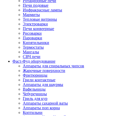
Ротациооные печи
Печи подовые
Инфракрасные лампы
Мармиты
Тепловые витрины
Электроварки
Печи конвеерные
Рисоварки
Пароварки
Кипятильники
Термостаты
Мангалы
СВЧ печи
Фаст-Фуд оборудование
Аппараты для спиральных чипсов
Жарочные поверхности
Фритюрницы
Грили контактные
Аппараты для шаурмы
Вафельницы
Чебуречницы
Гриль для кур
Аппараты сахарной ваты
Аппараты поп корна
Коптильни