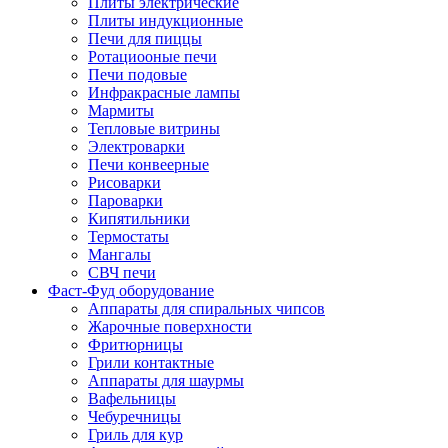
Плиты электрические
Плиты индукционные
Печи для пиццы
Ротациооные печи
Печи подовые
Инфракрасные лампы
Мармиты
Тепловые витрины
Электроварки
Печи конвеерные
Рисоварки
Пароварки
Кипятильники
Термостаты
Мангалы
СВЧ печи
Фаст-Фуд оборудование
Аппараты для спиральных чипсов
Жарочные поверхности
Фритюрницы
Грили контактные
Аппараты для шаурмы
Вафельницы
Чебуречницы
Гриль для кур