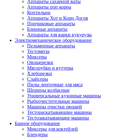
Аппараты сахарной ваты
Аппараты поп корна
Коптильни
Аппараты Хот и Корн Догов
Пончиковые аппараты
Блинные аппараты
Аппараты для варки кукурузы
Электромеханическое оборудование
Пельменные аппараты
Тестомесы
Миксеры
Овощерезки
Мясорубки и куттеры
Хлеборезки
Слайсеры
Пилы ленточные для мяса
Шприцы колбасные
Универсальные кухонные машины
Рыбоочистительные машины
Машины очистки овощей
Тестораскатывающие машины
Тестозакатывающие машины
Барное оборудование
Миксеры для коктейлей
Блендеры