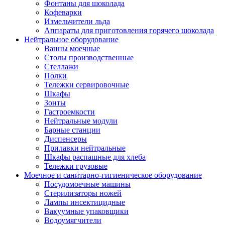
Фонтаны для шоколада
Кофеварки
Измельчители льда
Аппараты для приготовления горячего шоколада
Нейтральное оборудование
Ванны моечные
Столы производственные
Стеллажи
Полки
Тележки сервировочные
Шкафы
Зонты
Гастроемкости
Нейтральные модули
Барные станции
Диспенсеры
Прилавки нейтральные
Шкафы распашные для хлеба
Тележки грузовые
Моечное и санитарно-гигиеническое оборудование
Посудомоечные машины
Стерилизаторы ножей
Лампы инсектицидные
Вакуумные упаковщики
Водоумягчители