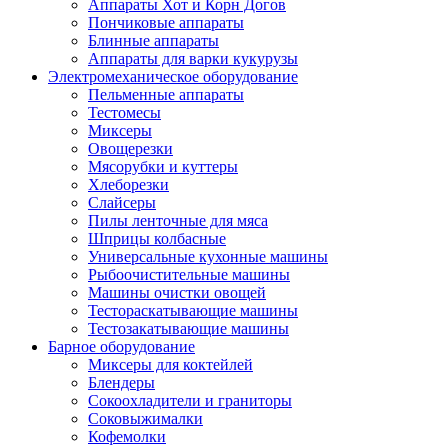
Аппараты Хот и Корн Догов
Пончиковые аппараты
Блинные аппараты
Аппараты для варки кукурузы
Электромеханическое оборудование
Пельменные аппараты
Тестомесы
Миксеры
Овощерезки
Мясорубки и куттеры
Хлеборезки
Слайсеры
Пилы ленточные для мяса
Шприцы колбасные
Универсальные кухонные машины
Рыбоочистительные машины
Машины очистки овощей
Тестораскатывающие машины
Тестозакатывающие машины
Барное оборудование
Миксеры для коктейлей
Блендеры
Сокоохладители и граниторы
Соковыжималки
Кофемолки