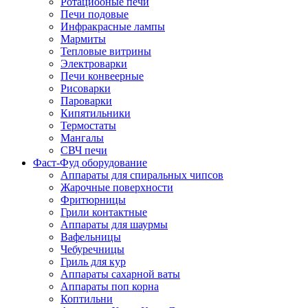
Ротациооные печи
Печи подовые
Инфракрасные лампы
Мармиты
Тепловые витрины
Электроварки
Печи конвеерные
Рисоварки
Пароварки
Кипятильники
Термостаты
Мангалы
СВЧ печи
Фаст-Фуд оборудование
Аппараты для спиральных чипсов
Жарочные поверхности
Фритюрницы
Грили контактные
Аппараты для шаурмы
Вафельницы
Чебуречницы
Гриль для кур
Аппараты сахарной ваты
Аппараты поп корна
Коптильни