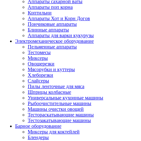
Аппараты сахарной ваты
Аппараты поп корна
Коптильни
Аппараты Хот и Корн Догов
Пончиковые аппараты
Блинные аппараты
Аппараты для варки кукурузы
Электромеханическое оборудование
Пельменные аппараты
Тестомесы
Миксеры
Овощерезки
Мясорубки и куттеры
Хлеборезки
Слайсеры
Пилы ленточные для мяса
Шприцы колбасные
Универсальные кухонные машины
Рыбоочистительные машины
Машины очистки овощей
Тестораскатывающие машины
Тестозакатывающие машины
Барное оборудование
Миксеры для коктейлей
Блендеры