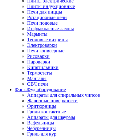
Плиты электрические
Плиты индукционные
Печи для пиццы
Ротациооные печи
Печи подовые
Инфракрасные лампы
Мармиты
Тепловые витрины
Электроварки
Печи конвеерные
Рисоварки
Пароварки
Кипятильники
Термостаты
Мангалы
СВЧ печи
Фаст-Фуд оборудование
Аппараты для спиральных чипсов
Жарочные поверхности
Фритюрницы
Грили контактные
Аппараты для шаурмы
Вафельницы
Чебуречницы
Гриль для кур