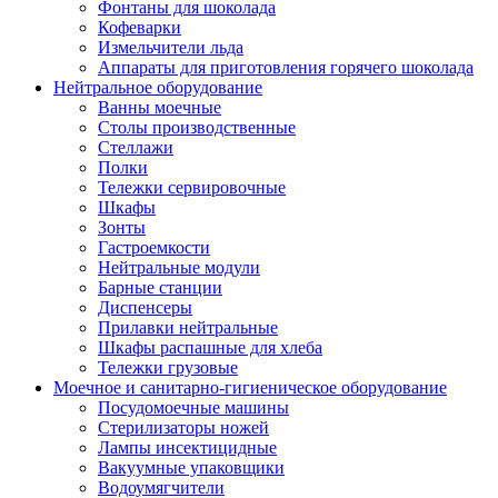
Фонтаны для шоколада
Кофеварки
Измельчители льда
Аппараты для приготовления горячего шоколада
Нейтральное оборудование
Ванны моечные
Столы производственные
Стеллажи
Полки
Тележки сервировочные
Шкафы
Зонты
Гастроемкости
Нейтральные модули
Барные станции
Диспенсеры
Прилавки нейтральные
Шкафы распашные для хлеба
Тележки грузовые
Моечное и санитарно-гигиеническое оборудование
Посудомоечные машины
Стерилизаторы ножей
Лампы инсектицидные
Вакуумные упаковщики
Водоумягчители