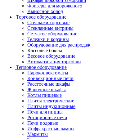
Шкафы шоковой заморозки
Фризеры для мороженого
Выносной холод
Торговое оборудование
Стеллажи торговые
Стеклянные витрины
Сетчатое оборудование
Тележки и корзины
Оборудование для распродаж
Кассовые боксы
Весовое оборудование
Автоматизация торговли
Тепловое оборудование
Пароконвектоматы
Конвекционные печи
Расстоечные шкафы
Жарочные шкафы
Котлы пищевые
Плиты электрические
Плиты индукционные
Печи для пиццы
Ротациооные печи
Печи подовые
Инфракрасные лампы
Мармиты