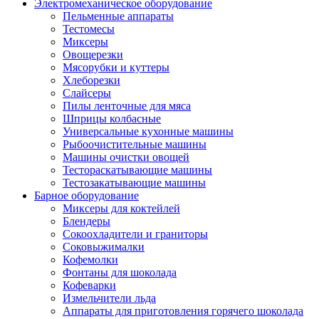
Электромеханическое оборудование
Пельменные аппараты
Тестомесы
Миксеры
Овощерезки
Мясорубки и куттеры
Хлеборезки
Слайсеры
Пилы ленточные для мяса
Шприцы колбасные
Универсальные кухонные машины
Рыбоочистительные машины
Машины очистки овощей
Тестораскатывающие машины
Тестозакатывающие машины
Барное оборудование
Миксеры для коктейлей
Блендеры
Сокоохладители и граниторы
Соковыжималки
Кофемолки
Фонтаны для шоколада
Кофеварки
Измельчители льда
Аппараты для приготовления горячего шоколада