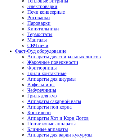
Тепловые витрины
Электроварки
Печи конвеерные
Рисоварки
Пароварки
Кипятильники
Термостаты
Мангалы
СВЧ печи
Фаст-Фуд оборудование
Аппараты для спиральных чипсов
Жарочные поверхности
Фритюрницы
Грили контактные
Аппараты для шаурмы
Вафельницы
Чебуречницы
Гриль для кур
Аппараты сахарной ваты
Аппараты поп корна
Коптильни
Аппараты Хот и Корн Догов
Пончиковые аппараты
Блинные аппараты
Аппараты для варки кукурузы