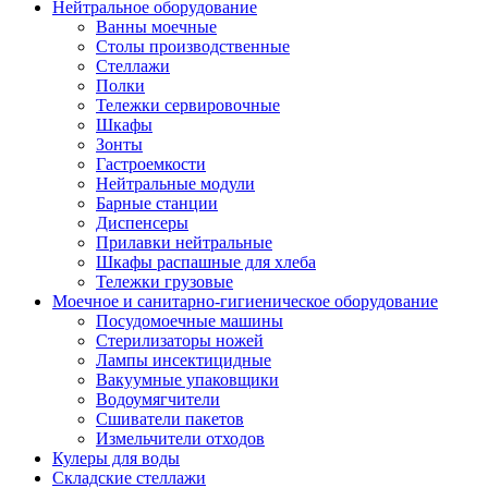
Нейтральное оборудование
Ванны моечные
Столы производственные
Стеллажи
Полки
Тележки сервировочные
Шкафы
Зонты
Гастроемкости
Нейтральные модули
Барные станции
Диспенсеры
Прилавки нейтральные
Шкафы распашные для хлеба
Тележки грузовые
Моечное и санитарно-гигиеническое оборудование
Посудомоечные машины
Стерилизаторы ножей
Лампы инсектицидные
Вакуумные упаковщики
Водоумягчители
Сшиватели пакетов
Измельчители отходов
Кулеры для воды
Складские стеллажи